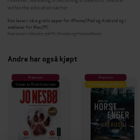
within the education sector…
Kan leses i våre gratis apper for iPhone/iPad og Android og i
webleser for Mac/PC
Kan leses i iBooks, på PC, Kindle og PocketBook
Andre har også kjøpt
Premium
Premium
Vinner av Rivertonprisen
Første gang på tilbud