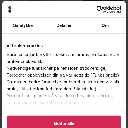
Samtykke
Detaljer
Om
199,-
349,-
Minnesota
Utskudd
Jo Nesbø
Jørn Lier Horst
Vi bruker cookies
EBOK
EBOK
Våre nettsider benytter cookies (informasjonskapsler). Vi
bruker cookies til:
Nødvendige funksjoner på nettsiden (Nødvendige)
Forbedrer opplevelsen din på vår nettside (Funksjonelle)
Katherine Howard
(forfatter)
Forfattere
Gir oss en bedre forståelse for hvordan nettsiden vår blir
brukt, slik at vi kan forbedre den (Statistiske)
John Catt
Forlag
Gjør det mulig for oss å vise deg relevante produkter,
kampanjer og tilbud (Markedsføring)
06.01.2020
Utgitt
Klikk på «Godta alle» for å gi oss ditt samtykke til å
Dokumentar og fakta
,
Politikk og
Sjanger
bruke cookies for alle disse formålene. Du kan også
samfunn
Godta alle