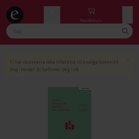
Logg inn
Handlekurv
Meny
Lu
×
Vi har dessverre ikke tillatelse til å selge boken til
deg i landet du befinner deg i nå.