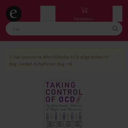
Logg inn
Handlekurv
Meny
Lu
×
Vi har dessverre ikke tillatelse til å selge boken til
deg i landet du befinner deg i nå.