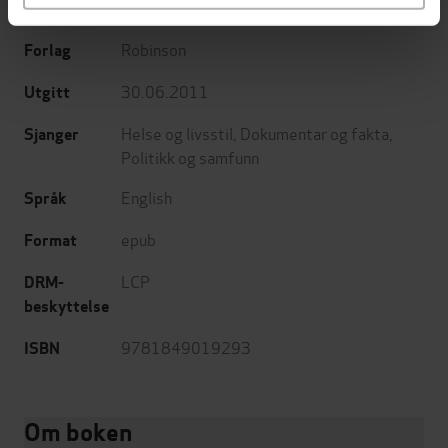
(forfatter)
Robinson
Forlag
30.06.2011
Utgitt
Helse og livsstil
,
Dokumentar og fakta
,
Sjanger
Politikk og samfunn
English
Språk
epub
Format
LCP
DRM-
beskyttelse
9781849019293
ISBN
Om boken