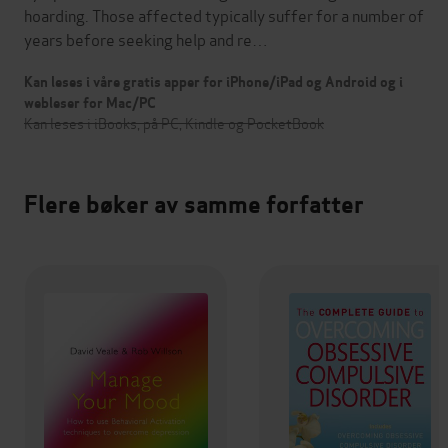
hoarding. Those affected typically suffer for a number of
years before seeking help and re…
Kan leses i våre gratis apper for iPhone/iPad og Android og i
webleser for Mac/PC
Kan leses i iBooks, på PC, Kindle og PocketBook
Flere bøker av samme forfatter