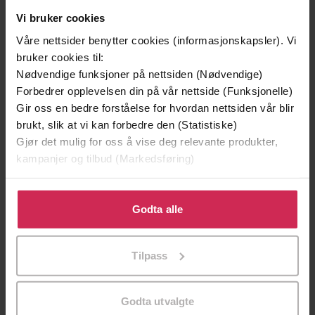
Vi bruker cookies
Våre nettsider benytter cookies (informasjonskapsler). Vi
bruker cookies til:
Nødvendige funksjoner på nettsiden (Nødvendige)
Forbedrer opplevelsen din på vår nettside (Funksjonelle)
Gir oss en bedre forståelse for hvordan nettsiden vår blir
brukt, slik at vi kan forbedre den (Statistiske)
Gjør det mulig for oss å vise deg relevante produkter,
99,-
99,-
kampanjer og tilbud (Markedsføring)
Den ingen ser
Vår ære og vår frykt
Terje Bjøranger
Abid Raja
Klikk på «Godta alle» for å gi oss ditt samtykke til å
EBOK
EBOK
bruke cookies for alle disse formålene. Du kan også
Godta alle
tilpasse ditt samtykke til spesifikke formål ved å klikke
på «Tilpass». Du kan når som helst trekke tilbake eller
Tilpass
endre ditt samtykke.
Inspirational Stories of Hope and Recovery
Undertittel
Godta utvalgte
David Veale
(forfatter),
Rob Willson
Forfattere