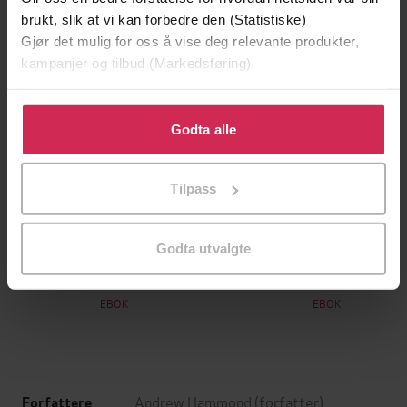
brukt, slik at vi kan forbedre den (Statistiske)
Gjør det mulig for oss å vise deg relevante produkter,
kampanjer og tilbud (Markedsføring)
Klikk på «Godta alle» for å gi oss ditt samtykke til å
bruke cookies for alle disse formålene. Du kan også
Godta alle
tilpasse ditt samtykke til spesifikke formål ved å klikke
på «Tilpass». Du kan når som helst trekke tilbake eller
Tilpass
endre ditt samtykke.
199,-
349,-
Godta utvalgte
Minnesota
Utskudd
Jo Nesbø
Jørn Lier Horst
EBOK
EBOK
Andrew Hammond
(forfatter)
Forfattere