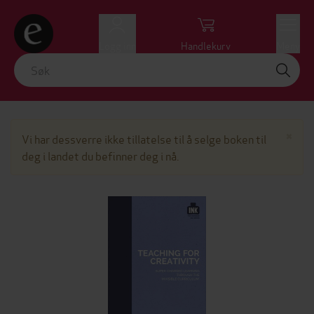
Logg inn
Handlekurv
Meny
Lu
×
Vi har dessverre ikke tillatelse til å selge boken til
deg i landet du befinner deg i nå.