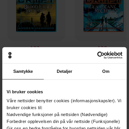
130,-
130,-
CRYPT: Blood Eagle Tortures
CRYPT
Andrew Hammond
Andrew Hammond
EBOK
EBOK
Samtykke
Detaljer
Om
Vi bruker cookies
Andre har også kjøpt
Våre nettsider benytter cookies (informasjonskapsler). Vi
bruker cookies til:
Nødvendige funksjoner på nettsiden (Nødvendige)
Premium
Premium
Forbedrer opplevelsen din på vår nettside (Funksjonelle)
Vinner av Rivertonprisen
Første gang på tilbud
Gir oss en bedre forståelse for hvordan nettsiden vår blir