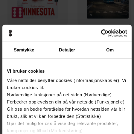
199,-
349,-
Minnesota
Utskudd
Samtykke
Detaljer
Om
Jo Nesbø
Jørn Lier Horst
EBOK
EBOK
Vi bruker cookies
Våre nettsider benytter cookies (informasjonskapsler). Vi
bruker cookies til:
A woman's guide to asserting herself
Undertittel
Nødvendige funksjoner på nettsiden (Nødvendige)
Forbedrer opplevelsen din på vår nettside (Funksjonelle)
Rebecca Reid
(forfatter)
Forfattere
Gir oss en bedre forståelse for hvordan nettsiden vår blir
Trapeze
Forlag
brukt, slik at vi kan forbedre den (Statistiske)
Gjør det mulig for oss å vise deg relevante produkter,
03.09.2020
Utgitt
kampanjer og tilbud (Markedsføring)