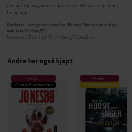
discuss the way women are constantly worrying about
being polit…
Kan leses i våre gratis apper for iPhone/iPad og Android og i
webleser for Mac/PC
Kan leses i iBooks, på PC, Kindle og PocketBook
Andre har også kjøpt
Premium
Premium
Vinner av Rivertonprisen
Første gang på tilbud