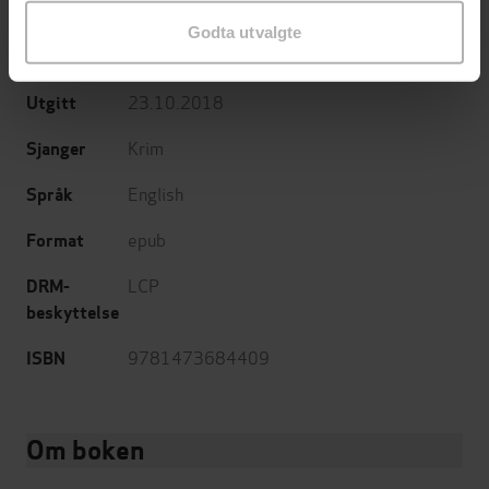
John Grisham
(forfatter)
Forfattere
Godta utvalgte
Hodder & Stoughton
Forlag
23.10.2018
Utgitt
Krim
Sjanger
English
Språk
epub
Format
LCP
DRM-
beskyttelse
9781473684409
ISBN
Om boken