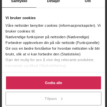
Samtykke
Detaljer
Om
Vi bruker cookies
Våre nettsider benytter cookies (informasjonskapsler). Vi
bruker cookies til:
Nødvendige funksjoner på nettsiden (Nødvendige)
Forbedrer opplevelsen din på vår nettside (Funksjonelle)
Gir oss en bedre forståelse for hvordan nettsiden vår blir
199,-
349,-
brukt, slik at vi kan forbedre den (Statistiske)
Minnesota
Utskudd
Gjør det mulig for oss å vise deg relevante produkter,
Jo Nesbø
Jørn Lier Horst
kampanjer og tilbud (Markedsføring)
EBOK
EBOK
Klikk på «Godta alle» for å gi oss ditt samtykke til å
bruke cookies for alle disse formålene. Du kan også
Godta alle
tilpasse ditt samtykke til spesifikke formål ved å klikke
The unmissable crime thriller from the
Undertittel
på «Tilpass». Du kan når som helst trekke tilbake eller
Tilpass
number 1 Sunday Times bestselling author
endre ditt samtykke.