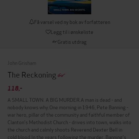
Få varsel ved ny bok av forfatteren
Legg til i ønskeliste
Gratis utdrag
John Grisham
The Reckoning
118,-
A SMALL TOWN. A BIG MURDER.A man is dead - and
nobody knows why.One morning in 1946, Pete Banning -
war hero, pillar of the community and faithful member of
Clanton's Methodist Church - drives into town, walks into
the church and calmly shoots Reverend Dexter Bell in
cold blood.In the years following the murder, Banning's