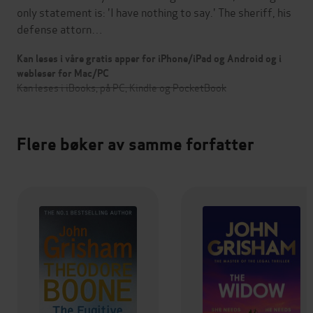
only statement is: 'I have nothing to say.' The sheriff, his
defense attorn…
Kan leses i våre gratis apper for iPhone/iPad og Android og i
webleser for Mac/PC
Kan leses i iBooks, på PC, Kindle og PocketBook
Flere bøker av samme forfatter