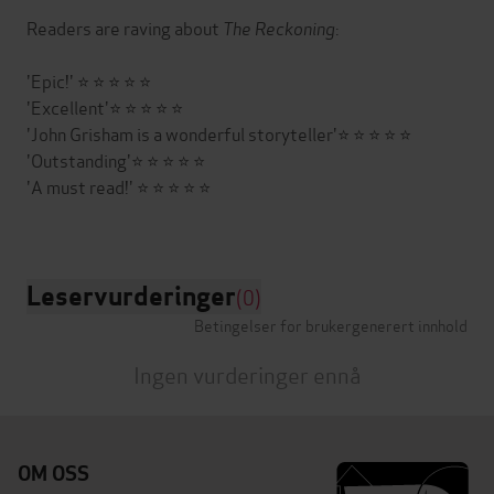
Readers are raving about
The Reckoning
:
'Epic!' ⭐ ⭐ ⭐ ⭐ ⭐
'Excellent'⭐ ⭐ ⭐ ⭐ ⭐
'John Grisham is a wonderful storyteller'⭐ ⭐ ⭐ ⭐ ⭐
'Outstanding'⭐ ⭐ ⭐ ⭐ ⭐
'A must read!' ⭐ ⭐ ⭐ ⭐ ⭐
Leservurderinger
(0)
Betingelser for brukergenerert innhold
Ingen vurderinger ennå
OM OSS