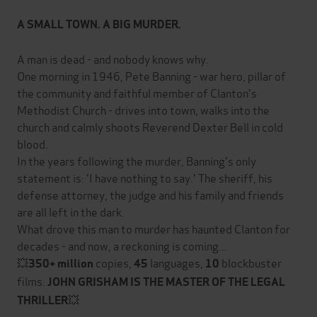
A SMALL TOWN. A BIG MURDER.
A man is dead - and nobody knows why.
One morning in 1946, Pete Banning - war hero, pillar of
the community and faithful member of Clanton's
Methodist Church - drives into town, walks into the
church and calmly shoots Reverend Dexter Bell in cold
blood.
In the years following the murder, Banning's only
statement is: 'I have nothing to say.' The sheriff, his
defense attorney, the judge and his family and friends
are all left in the dark.
What drove this man to murder has haunted Clanton for
decades - and now, a reckoning is coming...
💥
copies,
languages,
blockbuster
350+ million
45
10
films:
JOHN GRISHAM IS THE MASTER OF THE LEGAL
💥
THRILLER