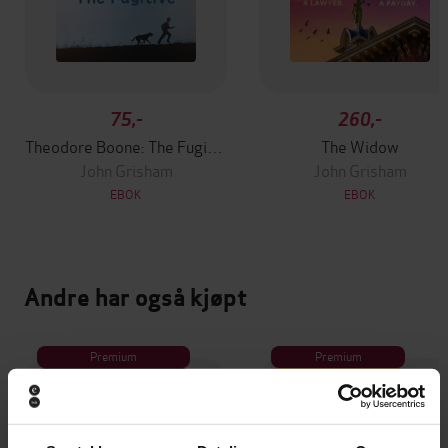
75,-
260,-
Theodore Boone: The Fugitive
The Widow
John Grisham
John Grisham
EBOK
EBOK
Andre har også kjøpt
Premium
Premium
Vinner av Rivertonprisen
Første gang på tilbud