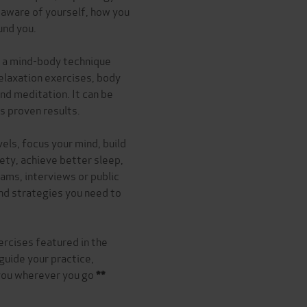
y aware of yourself, how you
und you.
s a mind-body technique
relaxation exercises, body
nd meditation. It can be
s proven results.
ls, focus your mind, build
ety, achieve better sleep,
ams, interviews or public
and strategies you need to
ercises featured in the
 guide your practice,
 you wherever you go
**