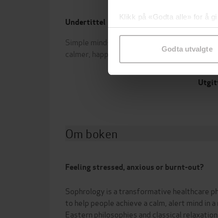
Klikk på «Godta alle» for å gi
Undertittel
Forfa
samtykke til spesifikke formå
Simple mind-body techniques for a
Flore
Godta utvalgte
calmer, happier, healthier you
Forla
Utgit
Om boken
Feeling stressed, anxious or burnt-out?
Sophrology is a transformative healthcare ph
to help people achieve a calm, alert mind in a
Eastern philosophies and classical relaxatio