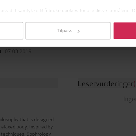
 oss ditt samtykke til å bruke cookies for alle disse formålene. D
ttere
Sjanger
l ved å klikke på «Tilpass». Du kan når som helst trekke tilbake
nce Parot
(forfatter)
Religion og livssyn
,
Helse og liv
Tilpass
Dokumentar og fakta
,
Politikk
Gaia
g
samfunn
07.03.2019
t
Leservurderinger
(
Inge
ilosophy that is designed
 relaxed body. Inspired by
n techniques, Sophrology