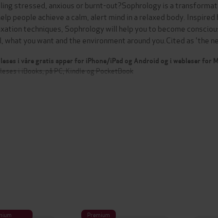
ling stressed, anxious or burnt-out?Sophrology is a transformat
help people achieve a calm, alert mind in a relaxed body. Inspired
axation techniques, Sophrology will help you to become conscious
l, what you want and the environment around you.Cited as 'the
leses i våre gratis apper for iPhone/iPad og Android og i webleser for
leses i iBooks, på PC, Kindle og PocketBook
mium
Premium