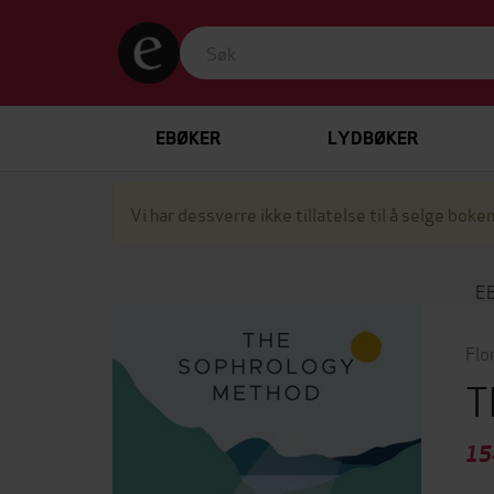
EBØKER
LYDBØKER
Vi har dessverre ikke tillatelse til å selge boken
E
Flo
T
15