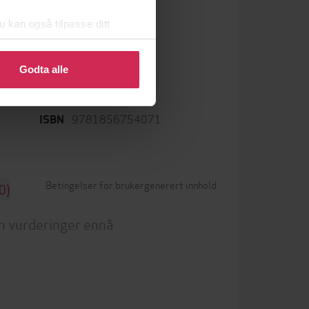
u kan også tilpasse ditt
English
Språk
 eller endre ditt samtykke.
sstil
,
epub
Format
Godta alle
 og
LCP
DRM-beskyttelse
9781856754071
ISBN
Betingelser for brukergenerert innhold
0)
n vurderinger ennå