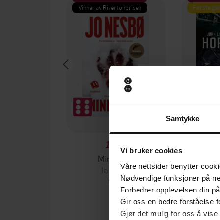
Vinner av Rivertonprisen
Første gan
Samtykke
199,-
Vi bruker cookies
Minnesota
Våre nettsider benytter cooki
Jo Nesbø
Jørn
Nødvendige funksjoner på ne
EBOK
Forbedrer opplevelsen din på
Gir oss en bedre forståelse fo
Gjør det mulig for oss å vise