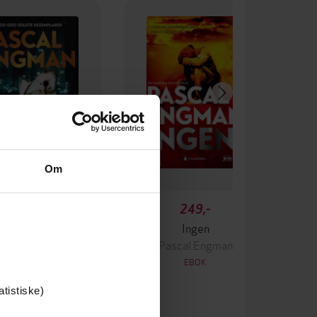
Om
349,-
249,-
Krigen
Ingen
ascal Engman
Pascal Engman
EBOK
EBOK
atistiske)