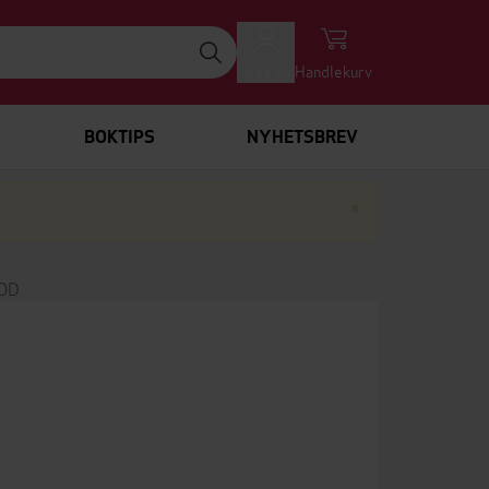
Logg inn
Handlekurv
BOKTIPS
NYHETSBREV
Lukk
×
OD