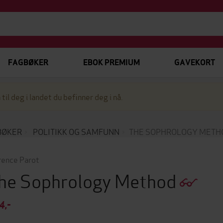
FAGBØKER
EBOK PREMIUM
GAVEKORT
 til deg i landet du befinner deg i nå.
BØKER
POLITIKK OG SAMFUNN
THE SOPHROLOGY METH
rence Parot
he Sophrology Method
4,-