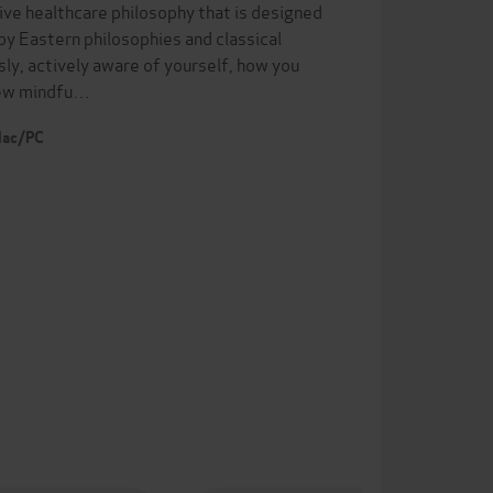
ive healthcare philosophy that is designed
 by Eastern philosophies and classical
ly, actively aware of yourself, how you
 new mindfu…
 Mac/PC