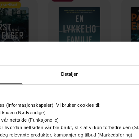
g på tilbud
Detaljer
349,-
149,-
Utskudd
En lykkelig familie
es (informasjonskapsler). Vi bruker cookies til:
 Lier Horst
Stian Hjelvin Andersen
P
ttsiden (Nødvendige)
EBOK
EBOK
 vår nettside (Funksjonelle)
r hvordan nettsiden vår blir brukt, slik at vi kan forbedre den (St
 deg relevante produkter, kampanjer og tilbud (Markedsføring)