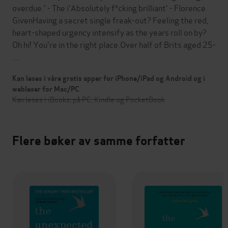
overdue.' - The i'Absolutely f*cking brilliant' - Florence
GivenHaving a secret single freak-out? Feeling the red,
heart-shaped urgency intensify as the years roll on by?
Oh hi! You're in the right place.Over half of Brits aged 25-
…
Kan leses i våre gratis apper for iPhone/iPad og Android og i
webleser for Mac/PC
Kan leses i iBooks, på PC, Kindle og PocketBook
Flere bøker av samme forfatter