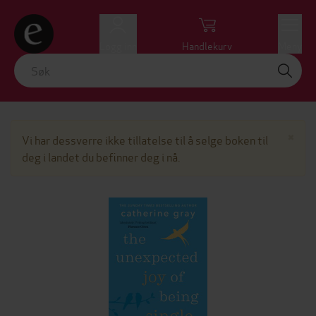
Logg inn
Handlekurv
Meny
Lu
×
Vi har dessverre ikke tillatelse til å selge boken til
deg i landet du befinner deg i nå.