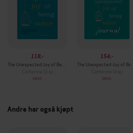
118,-
154,-
The Unexpected Joy of Being Sober
The Unexpect
Catherine Gray
Catherine Gray
EBOK
EBOK
Andre har også kjøpt