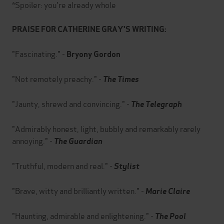
*Spoiler: you're already whole
PRAISE FOR CATHERINE GRAY'S WRITING:
"Fascinating." -
Bryony Gordon
"Not remotely preachy." -
The Times
"Jaunty, shrewd and convincing." -
The Telegraph
"Admirably honest, light, bubbly and remarkably rarely
annoying." -
The Guardian
"Truthful, modern and real."
-
Stylist
"Brave, witty and brilliantly written." -
Marie Claire
"Haunting, admirable and enlightening."
-
The Pool