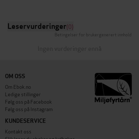
Leservurderinger
(0)
Betingelser for brukergenerert innhold
Ingen vurderinger ennå
OM OSS
Om Ebok.no
Ledige stillinger
Følg oss på Facebook
Følg oss på Instagram
KUNDESERVICE
Kontakt oss
Slik leser du ebøker og lydbøker