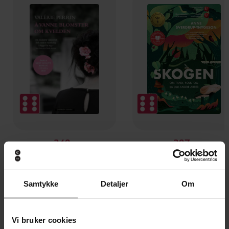
249,-
297,-
Å vanne blomster om kvelden
Skogen
Valérie Perrin
Anne Sverdrup-Thygeso
EBOK
EBOK
Samtykke
Detaljer
Om
Vi bruker cookies