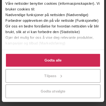
Catherine Gray
(forfatter)
Våre nettsider benytter cookies (informasjonskapsler). Vi
Forfattere
bruker cookies til:
Aster
Forlag
Nødvendige funksjoner på nettsiden (Nødvendige)
Forbedrer opplevelsen din på vår nettside (Funksjonelle)
27.12.2018
Utgitt
Gir oss en bedre forståelse for hvordan nettsiden vår blir
brukt, slik at vi kan forbedre den (Statistiske)
Helse og livsstil
,
Dokumentar og fakta
,
Sjanger
Gjør det mulig for oss å vise deg relevante produkter,
Politikk og samfunn
kampanjer og tilbud (Markedsføring)
The Unexpected Joy Of
Serie
Klikk på «Godta alle» for å gi oss ditt samtykke til å
English
Språk
bruke cookies for alle disse formålene. Du kan også
Godta alle
tilpasse ditt samtykke til spesifikke formål ved å klikke
epub
Format
på «Tilpass». Du kan når som helst trekke tilbake eller
Tilpass
endre ditt samtykke.
LCP
DRM-
beskyttelse
Godta utvalgte
9781783253135
ISBN