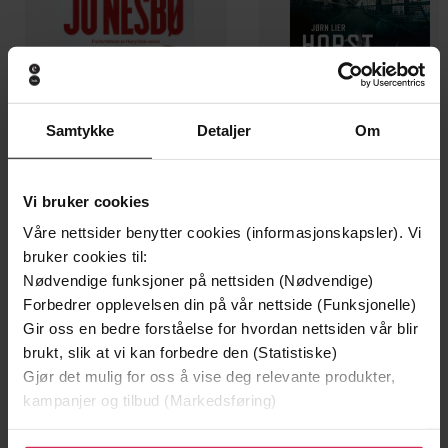
Samtykke
Detaljer
Om
Vi bruker cookies
Våre nettsider benytter cookies (informasjonskapsler). Vi
199,-
349,-
bruker cookies til:
Minnesota
Utskudd
Nødvendige funksjoner på nettsiden (Nødvendige)
Jo Nesbø
Jørn Lier Horst
Forbedrer opplevelsen din på vår nettside (Funksjonelle)
EBOK
EBOK
Gir oss en bedre forståelse for hvordan nettsiden vår blir
brukt, slik at vi kan forbedre den (Statistiske)
Gjør det mulig for oss å vise deg relevante produkter,
kampanjer og tilbud (Markedsføring)
Jill Lepore
(forfatter)
Forfattere