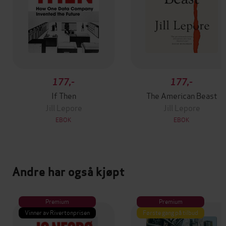
177,-
177,-
If Then
The American Beast
Jill Lepore
Jill Lepore
EBOK
EBOK
Andre har også kjøpt
Premium
Premium
Vinner av Rivertonprisen
Første gang på tilbud