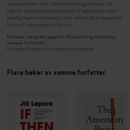
acclaimed New York Times bestselling historian, Jill
Lepore, comes a bold new history of nationalism, and a
plan for hope in the twenty-first century.With dangerous
forms of nationalism on the rise…
Kan leses i våre gratis apper for iPhone/iPad og Android og i
webleser for Mac/PC
Kan leses i iBooks, på PC, Kindle og PocketBook
Flere bøker av samme forfatter