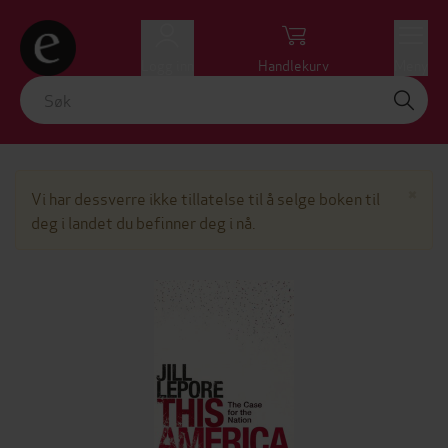
Logg inn
Handlekurv
Meny
Lu
×
Vi har dessverre ikke tillatelse til å selge boken til
deg i landet du befinner deg i nå.