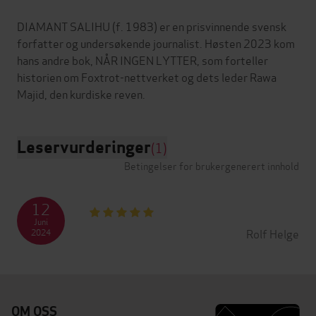
DIAMANT SALIHU (f. 1983) er en prisvinnende svensk
forfatter og undersøkende journalist. Høsten 2023 kom
hans andre bok, NÅR INGEN LYTTER, som forteller
historien om Foxtrot-nettverket og dets leder Rawa
Leservurderinger
(1)
Betingelser for brukergenerert innhold
12
Juni
Rolf Helge
2024
OM OSS