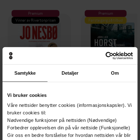
Premium
Premium
Vinner av Rivertonprisen
Første gang på tilbud
Samtykke
Detaljer
Om
Vi bruker cookies
Våre nettsider benytter cookies (informasjonskapsler). Vi
199,-
349,-
bruker cookies til:
Minnesota
Utskudd
Nødvendige funksjoner på nettsiden (Nødvendige)
Jo Nesbø
Jørn Lier Horst
Forbedrer opplevelsen din på vår nettside (Funksjonelle)
EBOK
EBOK
Gir oss en bedre forståelse for hvordan nettsiden vår blir