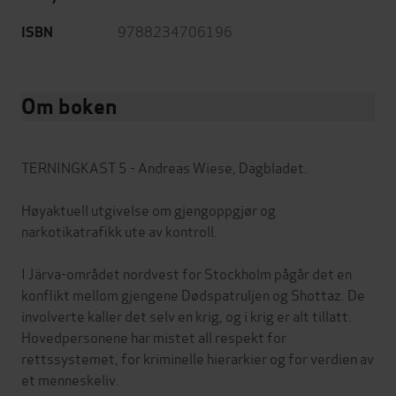
9788234706196
ISBN
Om boken
TERNINGKAST 5 - Andreas Wiese, Dagbladet.
Høyaktuell utgivelse om gjengoppgjør og
narkotikatrafikk ute av kontroll.
I Järva-området nordvest for Stockholm pågår det en
konflikt mellom gjengene Dødspatruljen og Shottaz. De
involverte kaller det selv en krig, og i krig er alt tillatt.
Hovedpersonene har mistet all respekt for
rettssystemet, for kriminelle hierarkier og for verdien av
et menneskeliv.