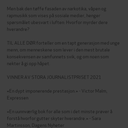
Men bak den tøffe fasaden av narkotika, våpen og
rapmusikk som vises på sosiale medier, henger
spørsmålet ubesvart i luften: Hvorfor myrder dere
hverandre?
TIL ALLE DØR forteller om en tapt generasjon med unge
menn, om menneskene som lever i den mest brutale
konsekvensen av samfunnets svik, og om noen som
nekter å gi opp håpet.
VINNER AV STORA JOURNALISTPRISET 2021
«En dypt imponerende prestasjon.» - Victor Malm,
Expressen
«En uunnværlig bok for alle som i det minste prøver å
forstå hvorfor gutter skyter hverandre.» - Sara
Martinsson, Dagens Nyheter