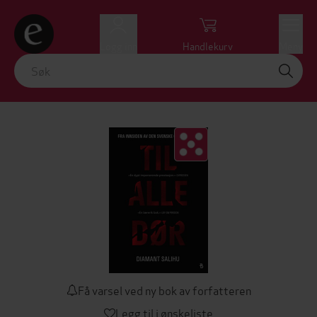
Logg inn
Handlekurv
Meny
Få varsel ved ny bok av forfatteren
Legg til i ønskeliste