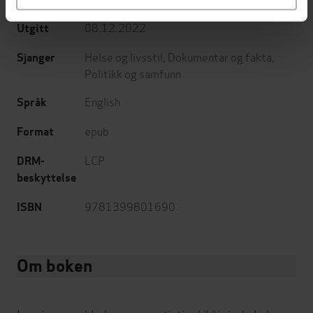
08.12.2022
Utgitt
Helse og livsstil
,
Dokumentar og fakta
,
Sjanger
Politikk og samfunn
English
Språk
epub
Format
LCP
DRM-
beskyttelse
9781399801690
ISBN
Om boken