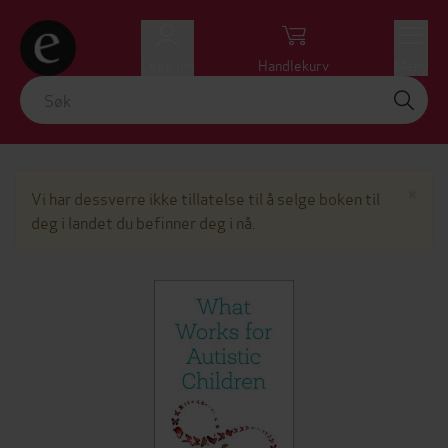
Logg inn
Handlekurv
Meny
Lu
×
Vi har dessverre ikke tillatelse til å selge boken til
deg i landet du befinner deg i nå.