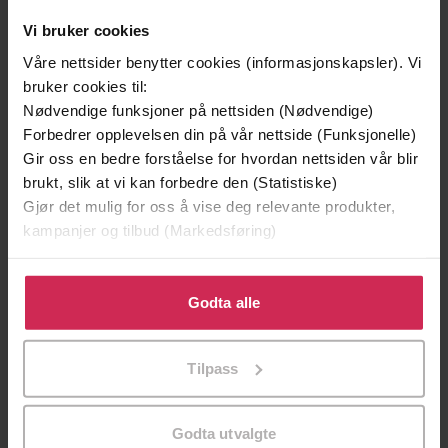
Vi bruker cookies
Våre nettsider benytter cookies (informasjonskapsler). Vi
bruker cookies til:
Nødvendige funksjoner på nettsiden (Nødvendige)
Forbedrer opplevelsen din på vår nettside (Funksjonelle)
Gir oss en bedre forståelse for hvordan nettsiden vår blir
brukt, slik at vi kan forbedre den (Statistiske)
Gjør det mulig for oss å vise deg relevante produkter,
129,-
129,-
kampanjer og tilbud (Markedsføring)
Minnesota
Utskudd
Jo Nesbø
Jørn Lier Horst
Klikk på «Godta alle» for å gi oss ditt samtykke til å
EBOK
EBOK
bruke cookies for alle disse formålene. Du kan også
Godta alle
tilpasse ditt samtykke til spesifikke formål ved å klikke
på «Tilpass». Du kan når som helst trekke tilbake eller
Tilpass
endre ditt samtykke.
Luke Beardon
(forfatter)
Forfattere
Godta utvalgte
Sheldon Press
Forlag