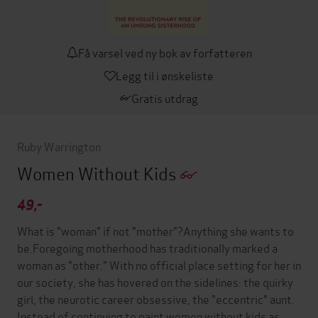
Få varsel ved ny bok av forfatteren
Legg til i ønskeliste
Gratis utdrag
Ruby Warrington
Women Without Kids
49,-
What is "woman" if not "mother"?Anything she wants to
be.Foregoing motherhood has traditionally marked a
woman as "other." With no official place setting for her in
our society, she has hovered on the sidelines: the quirky
girl, the neurotic career obsessive, the "eccentric" aunt.
Instead of continuing to paint women without kids as