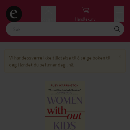
Logg inn
Handlekurv
Meny
Lu
×
Vi har dessverre ikke tillatelse til å selge boken til
deg i landet du befinner deg i nå.