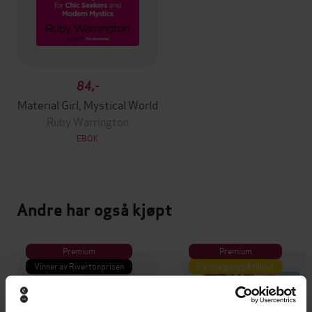
84,-
Material Girl, Mystical World
Ruby Warrington
EBOK
Andre har også kjøpt
Premium
Premium
Vinner av Rivertonprisen
Første gang på tilbud