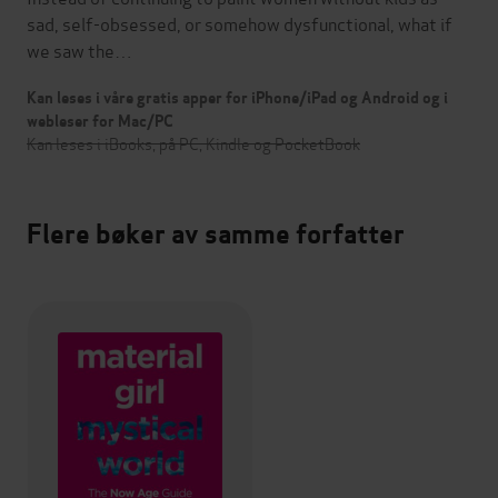
sad, self-obsessed, or somehow dysfunctional, what if
we saw the…
Kan leses i våre gratis apper for iPhone/iPad og Android og i
webleser for Mac/PC
Kan leses i iBooks, på PC, Kindle og PocketBook
Flere bøker av samme forfatter