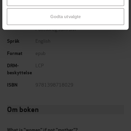
13.04.2023
Utgitt
Godta utvalgte
Helse og livsstil
,
Dokumentar og fakta
,
Sjanger
Politikk og samfunn
English
Språk
epub
Format
LCP
DRM-
beskyttelse
9781398718029
ISBN
Om boken
What is "woman" if not "mother"?