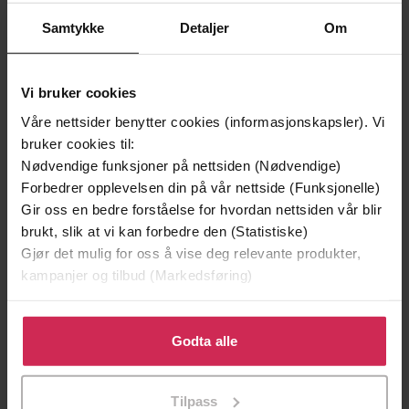
Samtykke
Detaljer
Om
Vi bruker cookies
Våre nettsider benytter cookies (informasjonskapsler). Vi
bruker cookies til:
Nødvendige funksjoner på nettsiden (Nødvendige)
Forbedrer opplevelsen din på vår nettside (Funksjonelle)
199,-
349,-
Gir oss en bedre forståelse for hvordan nettsiden vår blir
Minnesota
Utskudd
brukt, slik at vi kan forbedre den (Statistiske)
Jo Nesbø
Jørn Lier Horst
Gjør det mulig for oss å vise deg relevante produkter,
EBOK
EBOK
kampanjer og tilbud (Markedsføring)
Klikk på «Godta alle» for å gi oss ditt samtykke til å
bruke cookies for alle disse formålene. Du kan også
Godta alle
Ruby Warrington
(forfatter)
Forfattere
tilpasse ditt samtykke til spesifikke formål ved å klikke
på «Tilpass». Du kan når som helst trekke tilbake eller
Orion Spring
Forlag
Tilpass
endre ditt samtykke.