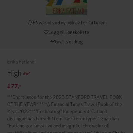
Få varsel ved ny bok av forfatteren
Legg til i ønskeliste
Gratis utdrag
Erika Fatland
High
177,-
***Shortlisted for the 2023 STANFORD TRAVEL BOOK
OF THE YEAR******A Financial Times Travel Book of the
Year 2022***"Enchanting" Independent"Fatland
distinguishes herself from the stereotypes" Guardian
"Fatland is a sensitive and insightful chronicler of
quotidian lives and a compelling narrator" Observer"Erika