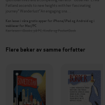
Fatland ascends to new heights with her fascinating
journey" Wanderlust"An engaging sna…
Kan leses i våre gratis apper for iPhone/iPad og Android og i
webleser for Mac/PC
Kan leses i iBooks, på PC, Kindle og PocketBook
Flere bøker av samme forfatter