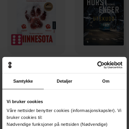
199,-
349,-
Minnesota
Utskudd
Jo Nesbø
Jørn Lier Horst
Samtykke
Detaljer
Om
EBOK
EBOK
Vi bruker cookies
Våre nettsider benytter cookies (informasjonskapsler). Vi
A Journey Across the Himalayas Through
Undertittel
bruker cookies til:
Pakistan, India, Bhutan, Nepal and China
Nødvendige funksjoner på nettsiden (Nødvendige)