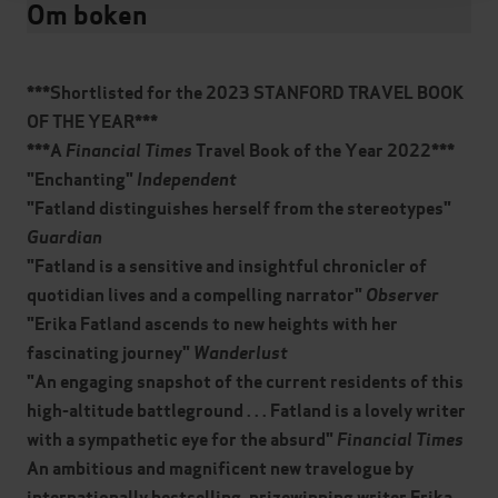
Om boken
***Shortlisted for the 2023 STANFORD TRAVEL BOOK
OF THE YEAR***
***A
Financial Times
Travel Book of the Year 2022***
"Enchanting"
Independent
"Fatland distinguishes herself from the stereotypes"
Guardian
"Fatland is a sensitive and insightful chronicler of
quotidian lives and a compelling narrator"
Observer
"Erika Fatland ascends to new heights with her
fascinating journey"
Wanderlust
"A
n engaging snapshot of the current residents of this
high-altitude battleground . . . Fatland is a lovely writer
with a sympathetic eye for the absurd"
Financial Times
An ambitious and magnificent new travelogue by
internationally bestselling, prizewinning writer Erika