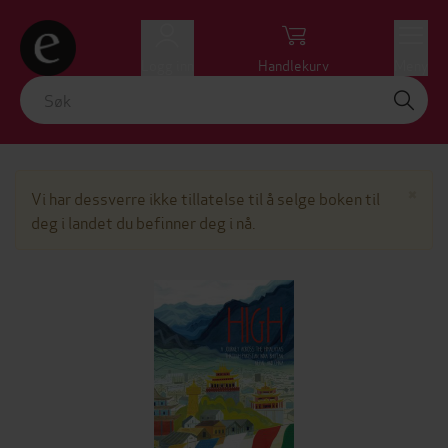
Logg inn
Handlekurv
Meny
Lu
×
Vi har dessverre ikke tillatelse til å selge boken til
deg i landet du befinner deg i nå.