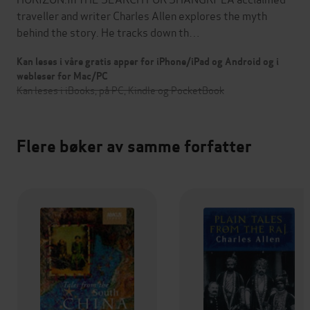
traveller and writer Charles Allen explores the myth
behind the story. He tracks down th…
Kan leses i våre gratis apper for iPhone/iPad og Android og i
webleser for Mac/PC
Kan leses i iBooks, på PC, Kindle og PocketBook
Flere bøker av samme forfatter