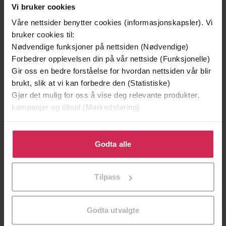
Vi bruker cookies
Våre nettsider benytter cookies (informasjonskapsler). Vi
bruker cookies til:
Nødvendige funksjoner på nettsiden (Nødvendige)
Forbedrer opplevelsen din på vår nettside (Funksjonelle)
Gir oss en bedre forståelse for hvordan nettsiden vår blir
brukt, slik at vi kan forbedre den (Statistiske)
Gjør det mulig for oss å vise deg relevante produkter,
kampanjer og tilbud (Markedsføring)
199,-
349,-
Minnesota
Utskudd
Klikk på «Godta alle» for å gi oss ditt samtykke til å
Jo Nesbø
Jørn Lier Horst
bruke cookies for alle disse formålene. Du kan også
Godta alle
EBOK
EBOK
tilpasse ditt samtykke til spesifikke formål ved å klikke
på «Tilpass». Du kan når som helst trekke tilbake eller
Tilpass
endre ditt samtykke.
A Journey into Tibetan History
Undertittel
Godta utvalgte
Charles Allen
(forfatter)
Forfattere