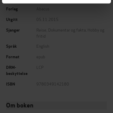
Abacus
Forlag
05.11.2015
Utgitt
Reise
,
Dokumentar og fakta
,
Hobby og
Sjanger
fritid
English
Språk
epub
Format
LCP
DRM-
beskyttelse
9780349142180
ISBN
Om boken