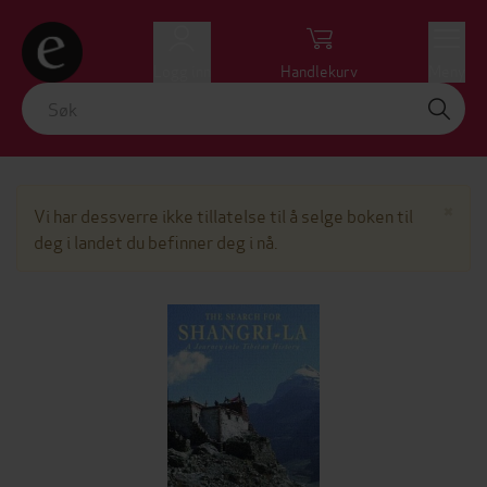
Logg inn
Handlekurv
Meny
Lu
×
Vi har dessverre ikke tillatelse til å selge boken til
deg i landet du befinner deg i nå.