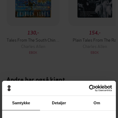
130,-
154,-
Tales From The South China Seas
Plain Tales From The Raj
Charles Allen
Charles Allen
EBOK
EBOK
Andre har også kjøpt
Premium
Premium
Vinner av Rivertonprisen
Første gang på tilbud
Samtykke
Detaljer
Om