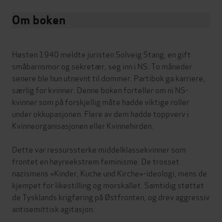
Om boken
Høsten 1940 meldte juristen Solveig Stang, en gift
småbarnsmor og sekretær, seg inn i NS. To måneder
senere ble hun utnevnt til dommer. Partibok ga karriere,
særlig for kvinner. Denne boken forteller om ni NS-
kvinner som på forskjellig måte hadde viktige roller
under okkupasjonen. Flere av dem hadde toppverv i
Kvinneorganisasjonen eller Kvinnehirden.
Dette var ressurssterke middelklassekvinner som
frontet en høyreekstrem feminisme. De trosset
nazismens «Kinder, Kuche und Kirche»-ideologi, mens de
kjempet for likestilling og morskallet. Samtidig støttet
de Tysklands krigføring på Østfronten, og drev aggressiv
antisemittisk agitasjon.