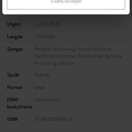
Godta utvalgte
Dreyers forlag
Forlag
12.03.2026
Utgitt
229
sider
Lengde
Religion, historie og filosofi
,
Historie
,
Sjanger
Samfunnsvitenskap
,
Dokumentar og fakta
,
Politikk og samfunn
Bokmål
Språk
epub
Format
Vannmerket
DRM-
beskyttelse
9788282658614
ISBN