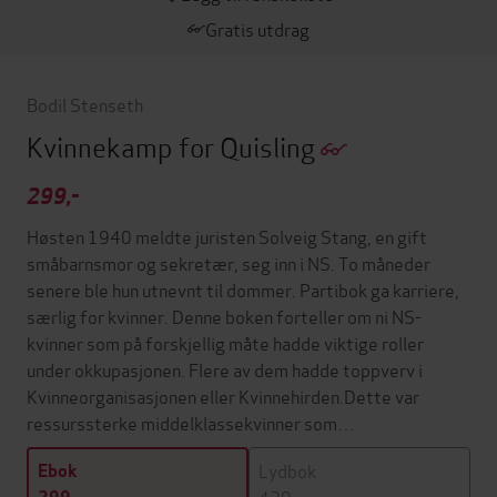
Gratis utdrag
Bodil Stenseth
Kvinnekamp for Quisling
299,-
Høsten 1940 meldte juristen Solveig Stang, en gift
småbarnsmor og sekretær, seg inn i NS. To måneder
senere ble hun utnevnt til dommer. Partibok ga karriere,
særlig for kvinner. Denne boken forteller om ni NS-
kvinner som på forskjellig måte hadde viktige roller
under okkupasjonen. Flere av dem hadde toppverv i
Kvinneorganisasjonen eller Kvinnehirden.Dette var
ressurssterke middelklassekvinner som…
Lydbok
Ebok
429,-