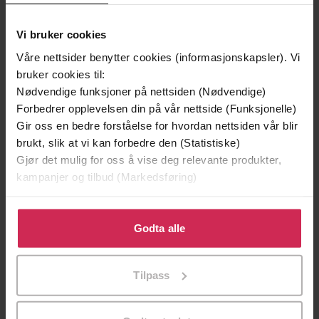
Vi bruker cookies
Våre nettsider benytter cookies (informasjonskapsler). Vi
bruker cookies til:
Nødvendige funksjoner på nettsiden (Nødvendige)
Forbedrer opplevelsen din på vår nettside (Funksjonelle)
Gir oss en bedre forståelse for hvordan nettsiden vår blir
brukt, slik at vi kan forbedre den (Statistiske)
349,-
299,-
Gjør det mulig for oss å vise deg relevante produkter,
Utskudd
Tvilen
kampanjer og tilbud (Markedsføring)
Jørn Lier Horst
Jørn Lier Horst
EBOK
EBOK
Klikk på «Godta alle» for å gi oss ditt samtykke til å
bruke cookies for alle disse formålene. Du kan også
Godta alle
tilpasse ditt samtykke til spesifikke formål ved å klikke
på «Tilpass». Du kan når som helst trekke tilbake eller
Tilpass
endre ditt samtykke.
den nazistiske kvinnebevegelsen
Undertittel
Bodil Stenseth
(forfatter)
Forfattere