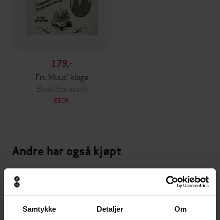
179,-
Fru Muus' klage
Bodil Stenseth
EBOK
Andre har også kjøpt
Premium
Første gang på tilbud
Samtykke
Detaljer
Om