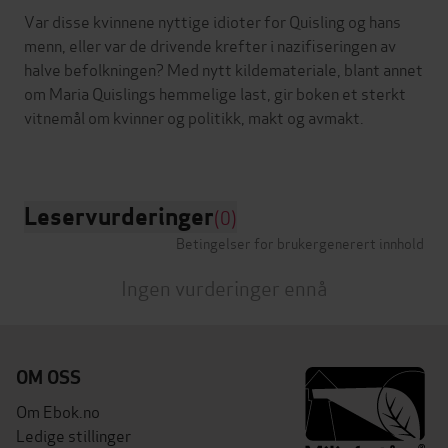
Var disse kvinnene nyttige idioter for Quisling og hans
menn, eller var de drivende krefter i nazifiseringen av
halve befolkningen? Med nytt kildemateriale, blant annet
om Maria Quislings hemmelige last, gir boken et sterkt
vitnemål om kvinner og politikk, makt og avmakt.
Leservurderinger
(0)
Betingelser for brukergenerert innhold
Ingen vurderinger ennå
OM OSS
Om Ebok.no
Ledige stillinger