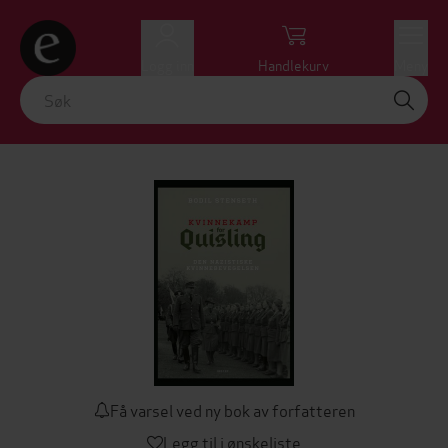
Logg inn
Handlekurv
Meny
Få varsel ved ny bok av forfatteren
Legg til i ønskeliste