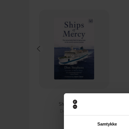
154,-
Ships of Mercy
Don Stephens
EBOK
Samtykke