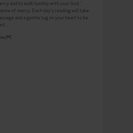
ercy and to walk humbly with your God.'
heme of mercy. Each day's reading will take
assage and a gentle tug on your heart to be
eart…
 Mac/PC