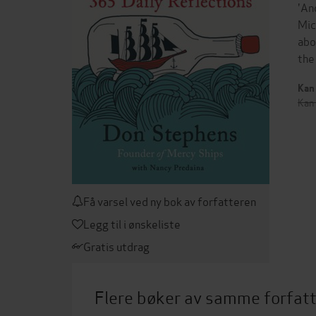
'An
Mic
abo
the
Kan 
Kan 
Få varsel ved ny bok av forfatteren
Legg til i ønskeliste
Gratis utdrag
Flere bøker av samme forfat