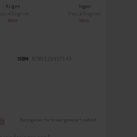
Krigen
Ingen
ascal Engman
Pascal Engman
EBOK
EBOK
9781529337143
ISBN
Betingelser for brukergenerert innhold
0)
n vurderinger ennå