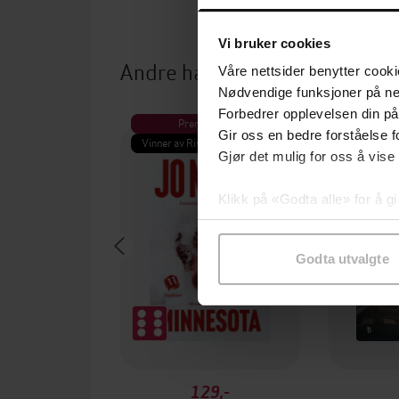
Vi bruker cookies
Andre har også kjøpt
Våre nettsider benytter cooki
Nødvendige funksjoner på ne
Forbedrer opplevelsen din på
Premium
Pre
Gir oss en bedre forståelse fo
Vinner av Rivertonprisen
Første gan
Gjør det mulig for oss å vise
Klikk på «Godta alle» for å gi
samtykke til spesifikke formå
Godta utvalgte
129,-