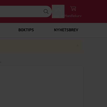
Logg inn
Handlekurv
BOKTIPS
NYHETSBREV
Lukk
×
Y