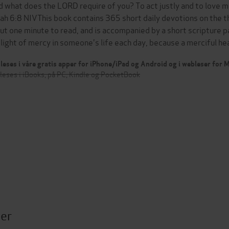
d what does the LORD require of you? To act justly and to love m
ah 6:8 NIVThis book contains 365 short daily devotions on the t
ut one minute to read, and is accompanied by a short scripture p
 light of mercy in someone's life each day, because a merciful h
leses i våre gratis apper for iPhone/iPad og Android og i webleser for
leses i iBooks, på PC, Kindle og PocketBook
ter