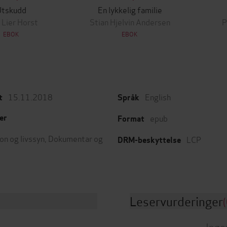
Utskudd
En lykkelig familie
 Lier Horst
Stian Hjelvin Andersen
P
EBOK
EBOK
15.11.2018
English
t
Språk
epub
er
Format
on og livssyn
,
Dokumentar og
LCP
DRM-beskyttelse
Leservurderinger
(
Inge