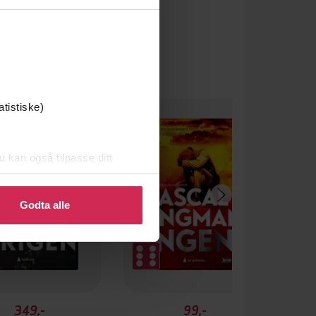
atistiske)
u kan også tilpasse ditt
 eller endre ditt samtykke.
Godta alle
349,-
99,-