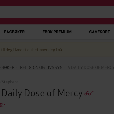
FAGBØKER
EBOK PREMIUM
GAVEKORT
 til deg i landet du befinner deg i nå.
EBØKER
RELIGION OG LIVSSYN
A DAILY DOSE OF MERC
 Stephens
 Daily Dose of Mercy
0,-