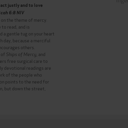
ct justly and to love
cah 6:8 NIV
s on the theme of mercy.
 to read, and is
 a gentle tug on your heart
ch day, because a merciful
encourages others.
 of
Ships of Mercy
, and
rs free surgical care to
ly devotional readings are
ork of the people who
ion points to the need for
n, but down the street,