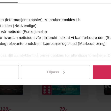
es (informasjonskapsler). Vi bruker cookies til:
ttsiden (Nødvendige)
 vår nettside (Funksjonelle)
mium
Premium
r hvordan nettsiden vår blir brukt, slik at vi kan forbedre den (St
g på tilbud
 deg relevante produkter, kampanjer og tilbud (Markedsføring)
 oss ditt samtykke til å bruke cookies for alle disse formålene. D
l ved å klikke på «Tilpass». Du kan når som helst trekke tilbake
Tilpass
129,-
79,-