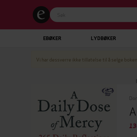
EBØKER
LYDBØKER
Vi har dessverre ikke tillatelse til å selge boken
Don
A
13