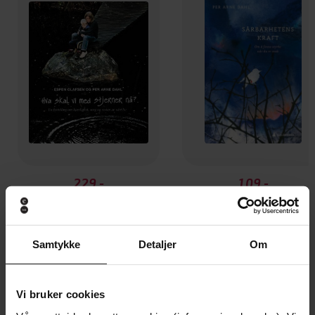
229,-
109,-
Hva skal vi med stjerner nå?
Sårbarhetens kraft
Espen Olafsen
Per Arne Dahl
EBOK
EBOK
Samtykke
Detaljer
Om
Vi bruker cookies
Andre har også kjøpt