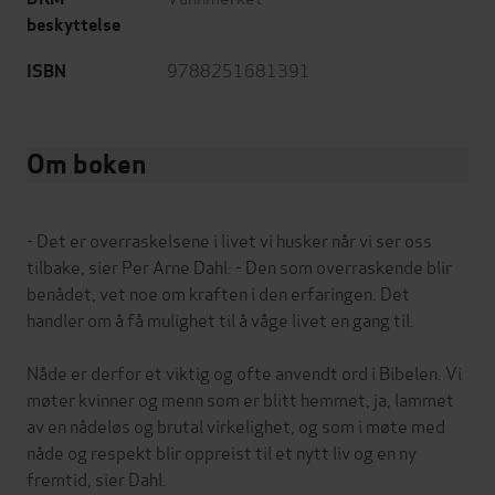
beskyttelse
9788251681391
ISBN
Om boken
- Det er overraskelsene i livet vi husker når vi ser oss
tilbake, sier Per Arne Dahl: - Den som overraskende blir
benådet, vet noe om kraften i den erfaringen. Det
handler om å få mulighet til å våge livet en gang til.
Nåde er derfor et viktig og ofte anvendt ord i Bibelen. Vi
møter kvinner og menn som er blitt hemmet, ja, lammet
av en nådeløs og brutal virkelighet, og som i møte med
nåde og respekt blir oppreist til et nytt liv og en ny