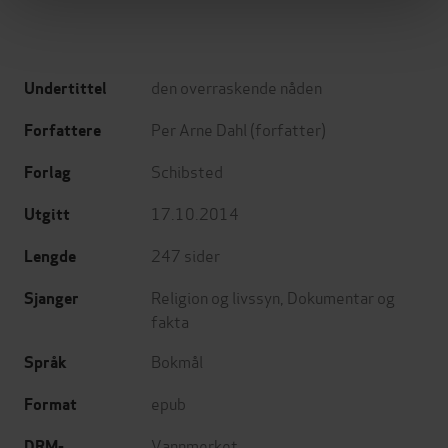
den overraskende nåden
Undertittel
Per Arne Dahl
(forfatter)
Forfattere
Schibsted
Forlag
17.10.2014
Utgitt
247
sider
Lengde
Religion og livssyn
,
Dokumentar og
Sjanger
fakta
Bokmål
Språk
epub
Format
Vannmerket
DRM-