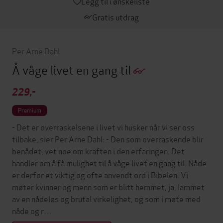
Legg til i ønskeliste
Gratis utdrag
Per Arne Dahl
Å våge livet en gang til
229,-
Premium
- Det er overraskelsene i livet vi husker når vi ser oss
tilbake, sier Per Arne Dahl: - Den som overraskende blir
benådet, vet noe om kraften i den erfaringen. Det
handler om å få mulighet til å våge livet en gang til. Nåde
er derfor et viktig og ofte anvendt ord i Bibelen. Vi
møter kvinner og menn som er blitt hemmet, ja, lammet
av en nådeløs og brutal virkelighet, og som i møte med
nåde og r…