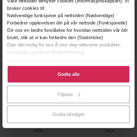
Våre nettsider benytter cookies (informasjonskapsler). Vi
bruker cookies til:
Nødvendige funksjoner på nettsiden (Nødvendige)
Premium
Forbedrer opplevelsen din på vår nettside (Funksjonelle)
Gir oss en bedre forståelse for hvordan nettsiden vår blir
brukt, slik at vi kan forbedre den (Statistiske)
Gjør det mulig for oss å vise deg relevante produkter,
kampanjer og tilbud (Markedsføring)
Klikk på «Godta alle» for å gi oss ditt samtykke til å
bruke cookies for alle disse formålene. Du kan også
Godta alle
tilpasse ditt samtykke til spesifikke formål ved å klikke
på «Tilpass». Du kan når som helst trekke tilbake eller
Tilpass
endre ditt samtykke.
149,-
229,-
Godta utvalgte
Foreldremagi
12 regler for livet
Hedvig Montgomery
Jordan B. Peterson
EBOK
EBOK