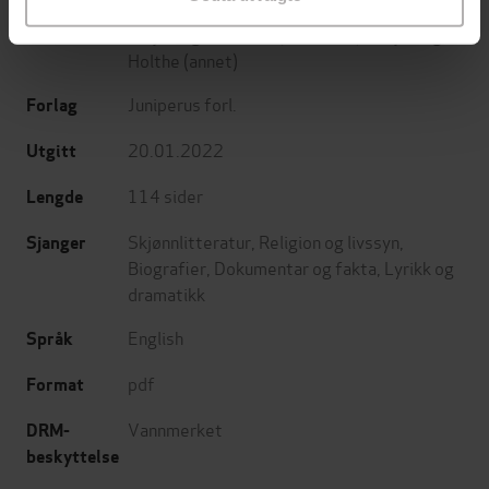
Terje Eugen Holthe
(forfatter),
Terje Eugen
Forfattere
Holthe
(annet)
Juniperus forl.
Forlag
20.01.2022
Utgitt
114
sider
Lengde
Skjønnlitteratur
,
Religion og livssyn
,
Sjanger
Biografier
,
Dokumentar og fakta
,
Lyrikk og
dramatikk
English
Språk
pdf
Format
Vannmerket
DRM-
beskyttelse