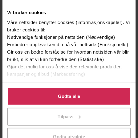
Vi bruker cookies
Våre nettsider benytter cookies (informasjonskapsler). Vi
bruker cookies til:
Nødvendige funksjoner på nettsiden (Nødvendige)
Forbedrer opplevelsen din på vår nettside (Funksjonelle)
Gir oss en bedre forståelse for hvordan nettsiden vår blir
brukt, slik at vi kan forbedre den (Statistiske)
Gjør det mulig for oss å vise deg relevante produkter,
199,-
349,-
kampanjer og tilbud (Markedsføring)
Minnesota
Utskudd
Jo Nesbø
Jørn Lier Horst
Klikk på «Godta alle» for å gi oss ditt samtykke til å
EBOK
EBOK
bruke cookies for alle disse formålene. Du kan også
Godta alle
tilpasse ditt samtykke til spesifikke formål ved å klikke
på «Tilpass». Du kan når som helst trekke tilbake eller
Tilpass
endre ditt samtykke.
an anthology of the design of human nature
Undertittel
: essays and Poems : selection and texts
Godta utvalgte