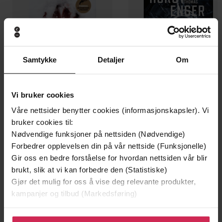
Samtykke
Detaljer
Om
Vi bruker cookies
199,-
349,-
Våre nettsider benytter cookies (informasjonskapsler). Vi
Minnesota
Utskudd
bruker cookies til:
Jo Nesbø
Jørn Lier Horst
Nødvendige funksjoner på nettsiden (Nødvendige)
EBOK
EBOK
Forbedrer opplevelsen din på vår nettside (Funksjonelle)
Gir oss en bedre forståelse for hvordan nettsiden vår blir
brukt, slik at vi kan forbedre den (Statistiske)
Gjør det mulig for oss å vise deg relevante produkter,
Everything You Want to Know on how it
Undertittel
kampanjer og tilbud (Markedsføring)
came to be
Klikk på «Godta alle» for å gi oss ditt samtykke til å