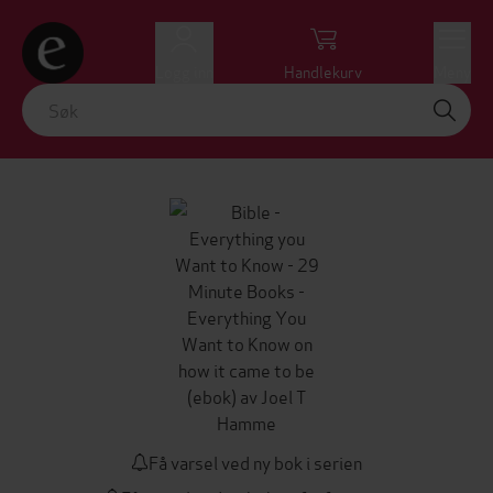
Logg inn
Handlekurv
Meny
Få varsel ved ny bok i serien