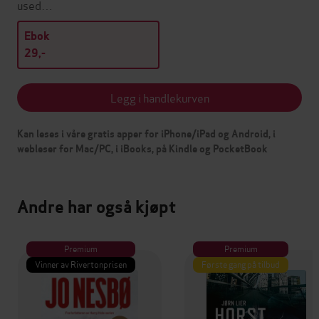
used…
Ebok
29,-
Legg i handlekurven
Kan leses i våre gratis apper for iPhone/iPad og Android, i
webleser for Mac/PC, i iBooks, på Kindle og PocketBook
Andre har også kjøpt
Premium
Premium
Vinner av Rivertonprisen
Første gang på tilbud