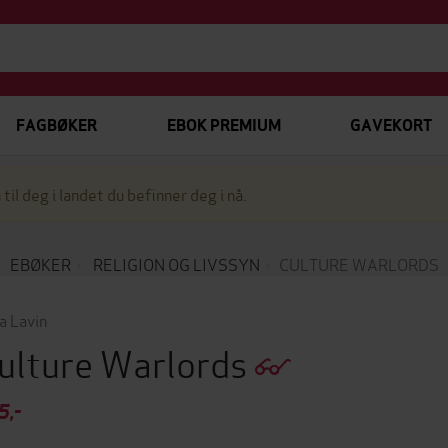
FAGBØKER
EBOK PREMIUM
GAVEKORT
 til deg i landet du befinner deg i nå.
EBØKER
RELIGION OG LIVSSYN
CULTURE WARLORDS
ia Lavin
ulture Warlords
5,-