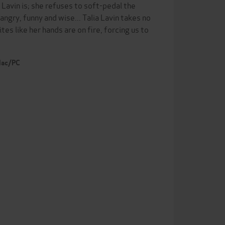
 Lavin is; she refuses to soft-pedal the
gry, funny and wise... Talia Lavin takes no
es like her hands are on fire, forcing us to
 Mac/PC