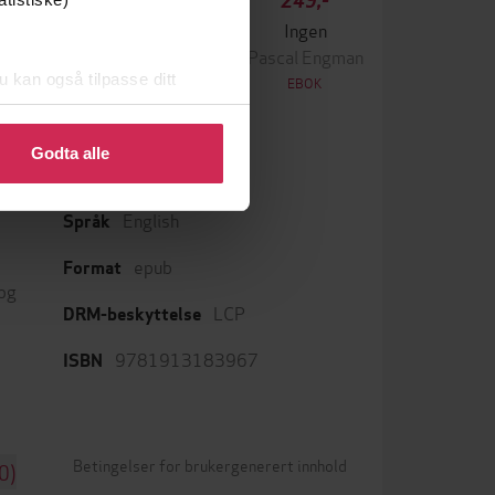
349,-
249,-
Krigen
Ingen
ascal Engman
Pascal Engman
u kan også tilpasse ditt
EBOK
EBOK
 eller endre ditt samtykke.
Godta alle
English
Språk
epub
Format
 og
LCP
DRM-beskyttelse
9781913183967
ISBN
Betingelser for brukergenerert innhold
0)