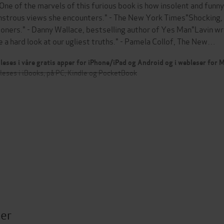
"One of the marvels of this furious book is how insolent and funny
strous views she encounters." - The New York Times"Shocking, an
soners." - Danny Wallace, bestselling author of Yes Man"Lavin writ
e a hard look at our ugliest truths." - Pamela Collof, The New…
leses i våre gratis apper for iPhone/iPad og Android og i webleser for
leses i iBooks, på PC, Kindle og PocketBook
ter