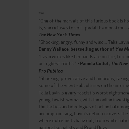
***
"One of the marvels of this furious book is h
is; she refuses to soft-pedal the monstrous 
The New York Times
"Shocking, angry, funny and wise... Talia Lavin
Danny Wallace, bestselling author of
Yes M
"Lavin writes like her hands are on fire, forci
our ugliest truths." -
Pamela Collof,
The New
Pro Publica
"Shocking, provocative and humorous, taking
some of the vilest subcultures on the interne
Talia Lavin is every fascist's worst nightmar
young Jewish woman, with the online invest
the tactics and ideologies of online hatemo
uncompromising, Lavin's debut uncovers the
where extremists hang out, from white nation
national socialists and Proud Boys.