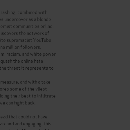
crashing, combined with
es undercover as a blonde
xtremist communities online,
 discovers the network of
white supremacist YouTube
one million followers.
ism, racism, and white power
 quash the online hate
the threat it represents to
 measure, and with a take-
ores some of the vilest
oing their best to infiltrate
e can fight back.
read that could not have
arched and engaging, this