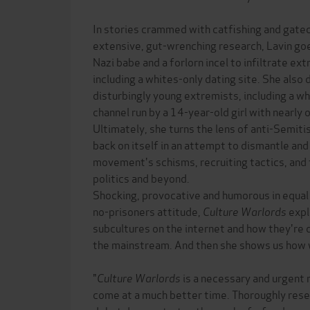
In stories crammed with catfishing and gate
extensive, gut-wrenching research, Lavin go
Nazi babe and a forlorn incel to infiltrate e
including a whites-only dating site. She also
disturbingly young extremists, including a 
channel run by a 14-year-old girl with nearly 
Ultimately, she turns the lens of anti-Semit
back on itself in an attempt to dismantle and
movement's schisms, recruiting tactics, and 
politics and beyond.
Shocking, provocative and humorous in equal
no-prisoners attitude,
Culture Warlords
expl
subcultures on the internet and how they're d
the mainstream. And then she shows us how w
"
Culture Warlords
is a necessary and urgent 
come at a much better time. Thoroughly rese