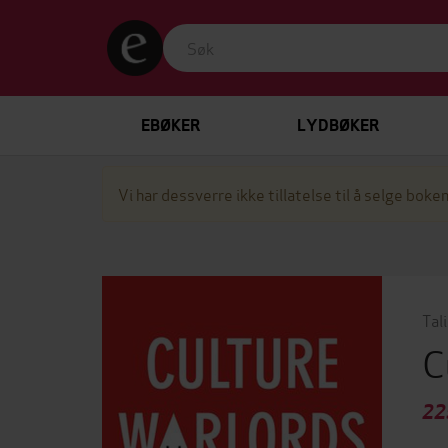
EBØKER
LYDBØKER
Vi har dessverre ikke tillatelse til å selge boken
Tal
C
22