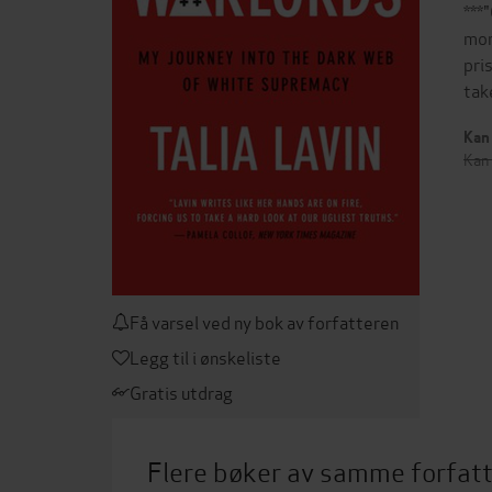
***
mon
pri
tak
Kan 
Kan 
Få varsel ved ny bok av forfatteren
Legg til i ønskeliste
Gratis utdrag
Flere bøker av samme forfat