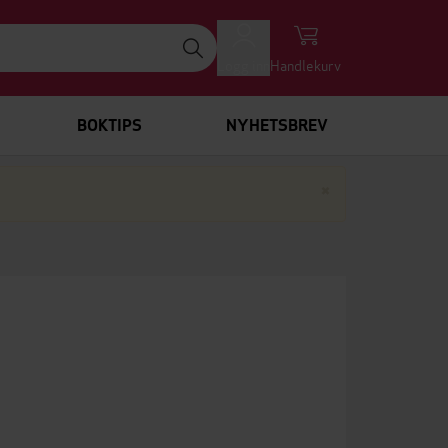
Logg inn
Handlekurv
BOKTIPS
NYHETSBREV
Lukk
×