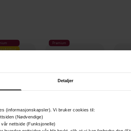
mium
Premium
g på tilbud
Detaljer
es (informasjonskapsler). Vi bruker cookies til:
ttsiden (Nødvendige)
 vår nettside (Funksjonelle)
r hvordan nettsiden vår blir brukt, slik at vi kan forbedre den (St