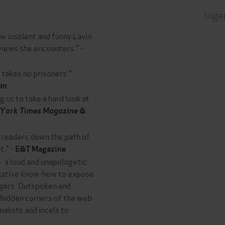
Inge
ow insolent and funny Lavin
views she encounters." -
 takes no prisoners." -
an
ng us to take a hard look at
 York Times Magazine
&
 readers down the path of
t." -
E&T Magazine
e: a loud and unapologetic
igative know-how to expose
ngers. Outspoken and
 hidden corners of the web
alists and incels to