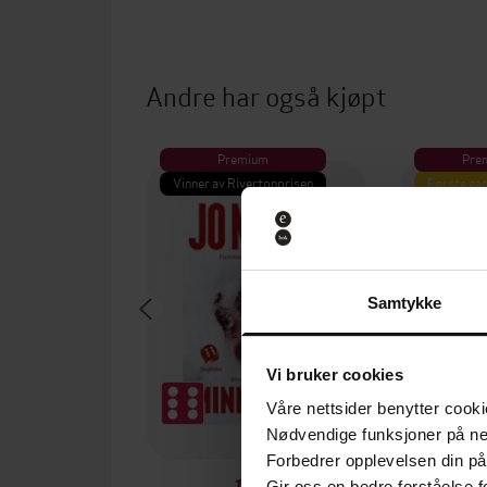
Andre har også kjøpt
Premium
Pre
Vinner av Rivertonprisen
Første gan
Samtykke
Vi bruker cookies
Våre nettsider benytter cooki
Nødvendige funksjoner på ne
Forbedrer opplevelsen din på
Gir oss en bedre forståelse fo