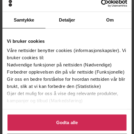
Samtykke
Detaljer
Om
199,-
349,-
Vi bruker cookies
Minnesota
Utskudd
Våre nettsider benytter cookies (informasjonskapsler). Vi
Jo Nesbø
Jørn Lier Horst
bruker cookies til:
EBOK
EBOK
Nødvendige funksjoner på nettsiden (Nødvendige)
Forbedrer opplevelsen din på vår nettside (Funksjonelle)
Gir oss en bedre forståelse for hvordan nettsiden vår blir
brukt, slik at vi kan forbedre den (Statistiske)
Dinah Bradley
(forfatter)
Forfattere
Gjør det mulig for oss å vise deg relevante produkter,
kampanjer og tilbud (Markedsføring)
Sheldon Press
Forlag
Klikk på «Godta alle» for å gi oss ditt samtykke til å
15.02.2011
Utgitt
bruke cookies for alle disse formålene. Du kan også
Godta alle
tilpasse ditt samtykke til spesifikke formål ved å klikke
Religion og livssyn
,
Helse og livsstil
,
Sjanger