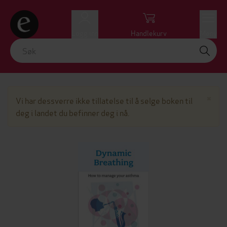
Logg inn
Handlekurv
Meny
Lu
×
Vi har dessverre ikke tillatelse til å selge boken til
deg i landet du befinner deg i nå.