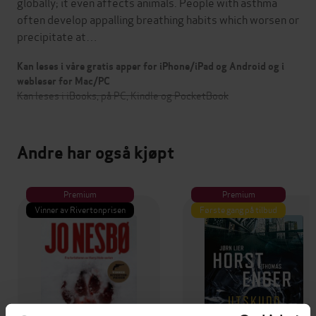
globally; it even affects animals. People with asthma
often develop appalling breathing habits which worsen or
precipitate at…
Kan leses i våre gratis apper for iPhone/iPad og Android og i
webleser for Mac/PC
Kan leses i iBooks, på PC, Kindle og PocketBook
Andre har også kjøpt
Premium
Premium
Vinner av Rivertonprisen
Første gang på tilbud