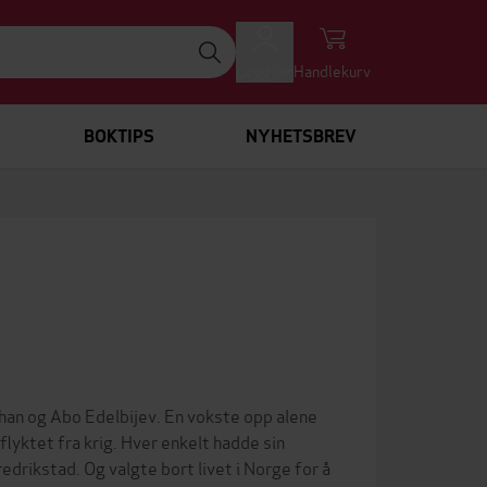
Logg inn
Handlekurv
BOKTIPS
NYHETSBREV
an og Abo Edelbijev. En vokste opp alene
lyktet fra krig. Hver enkelt hadde sin
redrikstad. Og valgte bort livet i Norge for å