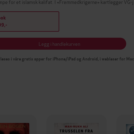
mpe for et islamsk kalifat. I «Fremmedkrigerne» kartlegger VG-
bok
9,-
Legg i handlekurven
leses i våre gratis apper for iPhone/iPad og Android, i webleser for Ma