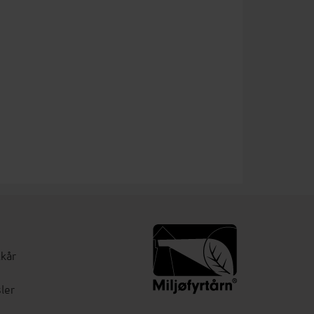
lkår
ler