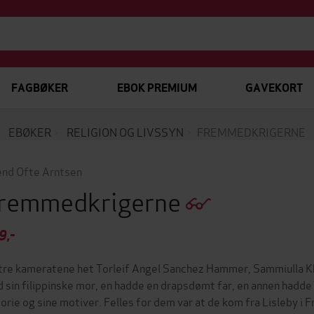
FAGBØKER
EBOK PREMIUM
GAVEKORT
EBØKER
RELIGION OG LIVSSYN
FREMMEDKRIGERNE
end Ofte Arntsen
remmedkrigerne
9,-
tre kameratene het Torleif Angel Sanchez Hammer, Sammiulla Kh
 sin filippinske mor, en hadde en drapsdømt far, en annen hadde f
torie og sine motiver. Felles for dem var at de kom fra Lisleby i F