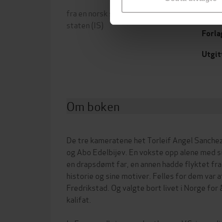
fra en norsk småby til Den islamske
Erlen
staten (IS)
Forla
Utgit
Om boken
De tre kameratene het Torleif Angel Sanch
og Abo Edelbijev. En vokste opp alene med si
en drapsdømt far, en annen hadde flyktet fra 
historie og sine motiver. Felles for dem var a
Fredrikstad. Og valgte bort livet i Norge for
kalifat.