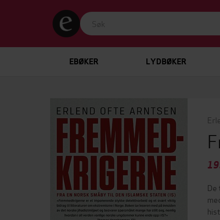
EBØKER
LYDBØKER
Erl
F
19
De 
med
his