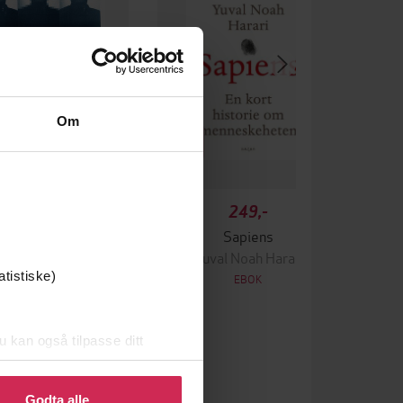
Om
199,-
249,-
 norsk terrorist
Sapiens
ars Akerhaug
Yuval Noah Harari
atistiske)
EBOK
EBOK
u kan også tilpasse ditt
 eller endre ditt samtykke.
Bokmål
Språk
Godta alle