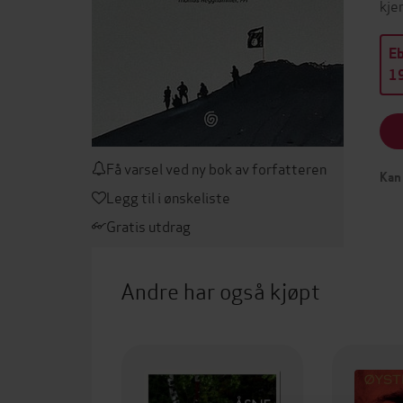
kje
E
19
Få varsel ved ny bok av forfatteren
Kan 
Legg til i ønskeliste
Gratis utdrag
Andre har også kjøpt