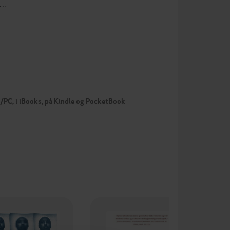
j…
c/PC, i iBooks, på Kindle og PocketBook
Pr