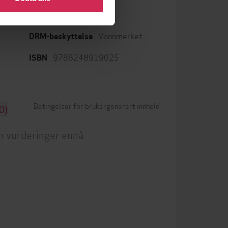
epub
Format
Vannmerket
DRM-beskyttelse
9788248919025
ISBN
Betingelser for brukergenerert innhold
0)
n vurderinger ennå