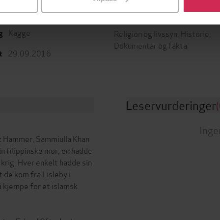
d Ofte Arntsen
(forfatter)
Sjanger
Kagge
Religion og livssyn
,
Historie
,
g
Dokumentar og fakta
29.09.2016
t
Leservurderinger
(
Inge
ez Hammer, Sammiulla Khan
n filippinske mor, en hadde
krig. Hver enkelt hadde sin
t de kom fra Lisleby i
 å kjempe for et islamsk