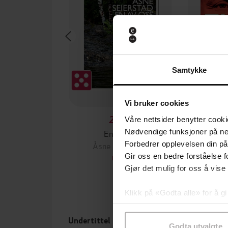
Samtykke
Vi bruker cookies
229,-
Våre nettsider benytter cooki
En av oss
Pu
Nødvendige funksjoner på ne
Åsne Seierstad
Øys
Forbedrer opplevelsen din på
Gir oss en bedre forståelse fo
EBOK
Gjør det mulig for oss å vise
Klikk på «Godta alle» for å gi
samtykke til spesifikke formå
Undertittel
Forfa
Godta utvalgte