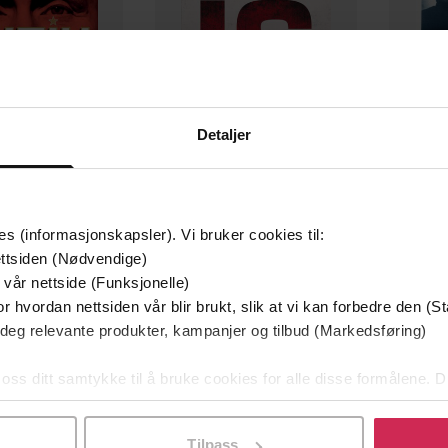
Detaljer
199,-
199,-
es (informasjonskapsler). Vi bruker cookies til:
tin og jeg
Trusselen fra IS
En
ttsiden (Nødvendige)
tein Bogen
Mah-Rukh Ali
L
 vår nettside (Funksjonelle)
r hvordan nettsiden vår blir brukt, slik at vi kan forbedre den (St
EBOK
EBOK
 deg relevante produkter, kampanjer og tilbud (Markedsføring)
 oss ditt samtykke til å bruke cookies for alle disse formålene. D
l ved å klikke på «Tilpass». Du kan når som helst trekke tilbake
480
sider
ttere
Lengde
Tilpass