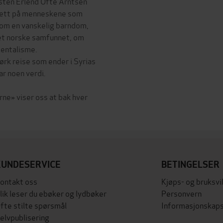
sten Erlend Ofte Arntsen
tett på menneskene som
er om en vanskelig barndom,
det norske samfunnet, om
mentalisme.
rk reise som ender i Syrias
ar noen verdi.
ne» viser oss at bak hver
KUNDESERVICE
BETINGELSER
ontakt oss
Kjøps- og bruksvi
lik leser du ebøker og lydbøker
Personvern
fte stilte spørsmål
Informasjonskaps
elvpublisering