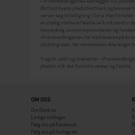
I «Fremmedkrigerne» kartlegger VG-journali
Østfold-byens jihadistnettverk og kommer 
vervet seg til hellig krig i Syria. Han fortell
en stadig sterkere følelse av å stå utenfor 
hasjrøyking, konspirasjonsvideoer og funda
«Fremmedkrigerne» tar med leseren på en mø
skyttergraver, der menneskeliv ikke lenger h
Tragisk, unikt og dramatisk - «Fremmedkriger
OM OSS
Om Ebok.no
K
Ledige stillinger
S
Følg oss på Facebook
O
Følg oss på Instagram
S