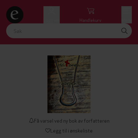
Logg inn
Handlekurv
Meny
Få varsel ved ny bok av forfatteren
Legg til i ønskeliste