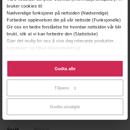
bruker cookies til:
299,-
Nødvendige funksjoner på nettsiden (Nødvendige)
Historien om harpen - Fortellinger
Forbedrer opplevelsen din på vår nettside (Funksjonelle)
Jack Johnsen
Gir oss en bedre forståelse for hvordan nettsiden vår blir
EBOK
brukt, slik at vi kan forbedre den (Statistiske)
Gjør det mulig for oss å vise deg relevante produkter,
kampanjer og tilbud (Markedsføring)
Jack Johnsen
(forfatter)
Klikk på «Godta alle» for å gi oss ditt samtykke til å
Forfattere
bruke cookies for alle disse formålene. Du kan også
Godta alle
Alpha & Omega
Forlag
tilpasse ditt samtykke til spesifikke formål ved å klikke
på «Tilpass». Du kan når som helst trekke tilbake eller
15.12.2022
Utgitt
Tilpass
endre ditt samtykke.
144
sider
Lengde
Godta utvalgte
Barnebøker
,
Religion og livssyn
,
Biografier
,
Sjanger
Dokumentar og fakta
Bokmål
Språk