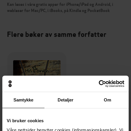
Kan leses i våre gratis apper for iPhone/iPad og Android, i
webleser for Mac/PC, i iBooks, på Kindle og PocketBook
Flere bøker av samme forfatter
Samtykke
Detaljer
Om
Vi bruker cookies
Våre nettsider benytter cookies (informasjonskapsler). Vi