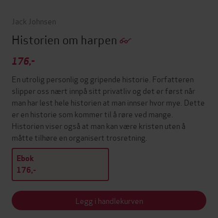
Jack Johnsen
Historien om harpen
176,-
En utrolig personlig og gripende historie. Forfatteren
slipper oss nært innpå sitt privatliv og det er først når
man har lest hele historien at man innser hvor mye. Dette
er en historie som kommer til å røre ved mange.
Historien viser også at man kan være kristen uten å
måtte tilhøre en organisert trosretning.
Ebok
176,-
Legg i handlekurven