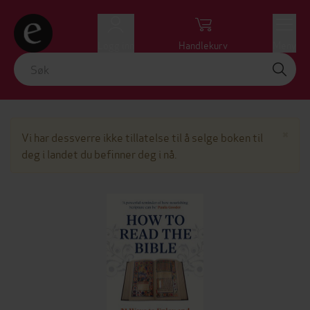
Logg inn
Handlekurv
Meny
Lu
×
Vi har dessverre ikke tillatelse til å selge boken til
deg i landet du befinner deg i nå.