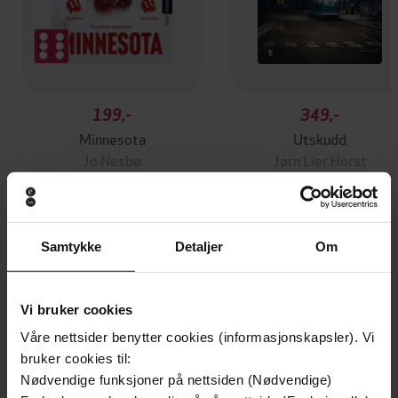
199,-
349,-
Minnesota
Utskudd
Jo Nesbø
Jørn Lier Horst
EBOK
EBOK
Samtykke
Detaljer
Om
21 Ways to Enjoy and Understand
Undertittel
Scripture
Vi bruker cookies
Miranda Threlfall-Holmes
(forfatter)
Forfattere
Våre nettsider benytter cookies (informasjonskapsler). Vi
bruker cookies til:
Hodder & Stoughton
Forlag
Nødvendige funksjoner på nettsiden (Nødvendige)