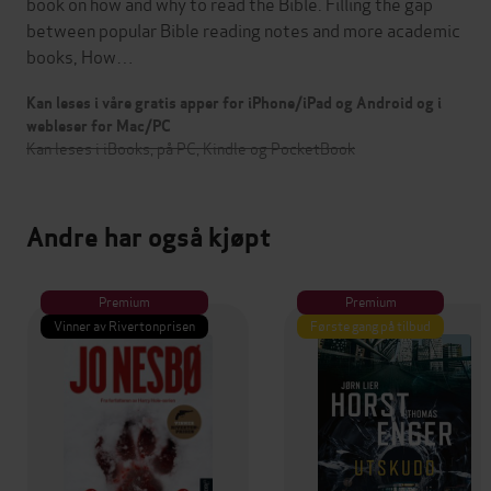
book on how and why to read the Bible. Filling the gap
between popular Bible reading notes and more academic
books, How…
Kan leses i våre gratis apper for iPhone/iPad og Android og i
webleser for Mac/PC
Kan leses i iBooks, på PC, Kindle og PocketBook
Andre har også kjøpt
Premium
Premium
Vinner av Rivertonprisen
Første gang på tilbud