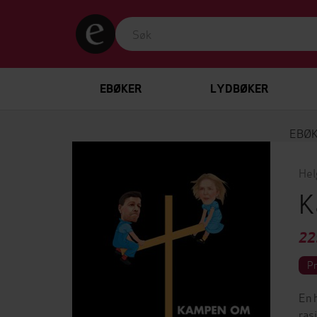
EBØKER
LYDBØKER
EBØ
Hel
K
22
P
En 
ras