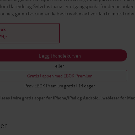
lom Hareide og Sylvi Listhaug, er utgangspunkt for denne boken. 
onnes, gir en fascinerende beskrivelse av hvordan to motstrid
bok
9,-
Legg i handlekurven
eller
Gratis i appen med EBOK Premium
Prøv EBOK Premium gratis i 14 dager
leses i våre gratis apper for iPhone/iPad og Android, i webleser for Ma
ter