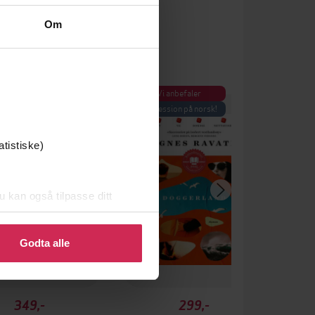
Om
ner av Brageprisen 2025
Vi anbefaler
 av Bokhandlerprisen 2025
Succession på norsk!
atistiske)
u kan også tilpasse ditt
 eller endre ditt samtykke.
Godta alle
349,-
299,-