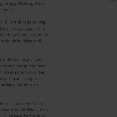
ion og politikk og å la de
rgumenter.
Arild Hareids røde veivalg,
thaug, er utgangspunkt for
and, Helge Simonnes, gir en
ridende holdninger til
de politiske fargevalgene,
n teologiske splittelsen i
mokratisk politikk er har
e potensielle velgere. I
fatning at «Guds ord må
løftene har utviklet seg
enser for politikken. Det er
vi Listhaug får fra deler