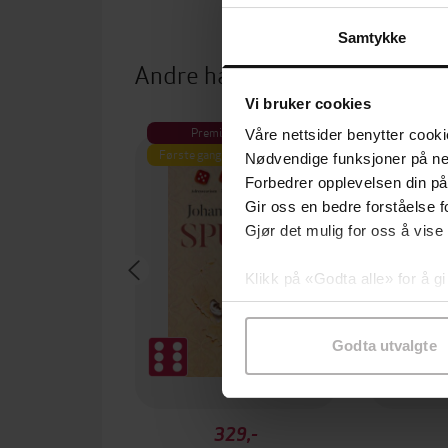
Samtykke
Andre har også kjøpt
Vi bruker cookies
Premium
Våre nettsider benytter cooki
Første gang på tilbud
Nødvendige funksjoner på ne
Forbedrer opplevelsen din på
Gir oss en bedre forståelse fo
Gjør det mulig for oss å vise
Klikk på «Godta alle» for å gi
samtykke til spesifikke formå
Godta utvalgte
329,-