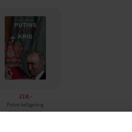
218,-
Putins hellige krig
Helge Simonnes
EBOK