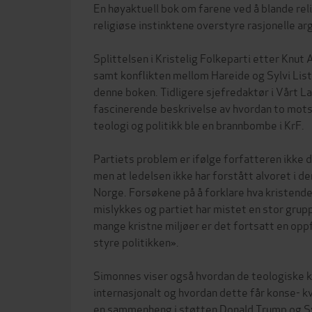
En høyaktuell bok om farene ved å blande relig
religiøse instinktene overstyre rasjonelle a
Splittelsen i Kristelig Folkeparti etter Knut 
samt konflikten mellom Hareide og Sylvi Lis
denne boken. Tidligere sjefredaktør i Vårt L
fascinerende beskrivelse av hvordan to motst
teologi og politikk ble en brannbombe i KrF.
Partiets problem er ifølge forfatteren ikke 
men at ledelsen ikke har forstått alvoret i de
Norge. Forsøkene på å forklare hva kristende
mislykkes og partiet har mistet en stor grupp
mange kristne miljøer er det fortsatt en opp
styre politikken».
Simonnes viser også hvordan de teologiske k
internasjonalt og hvordan dette får konse- kv
en sammenheng i støtten Donald Trump og Syl