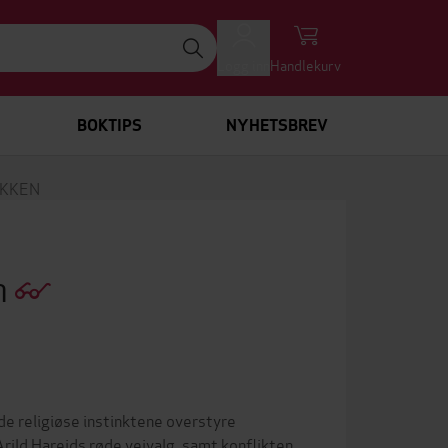
Logg inn
Handlekurv
BOKTIPS
NYHETSBREV
IKKEN
n
 de religiøse instinktene overstyre
Arild Hareids røde veivalg, samt konflikten