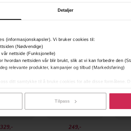
Detaljer
Vin
es (informasjonskapsler). Vi bruker cookies til:
Vinner
ttsiden (Nødvendige)
 vår nettside (Funksjonelle)
r hvordan nettsiden vår blir brukt, slik at vi kan forbedre den (St
 deg relevante produkter, kampanjer og tilbud (Markedsføring)
 oss ditt samtykke til å bruke cookies for alle disse formålene. D
l ved å klikke på «Tilpass». Du kan når som helst trekke tilbake
Tilpass
329,-
249,-