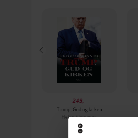
249,-
Trump, Gud og kirken
Helge Simonnes
EBOK