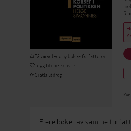
mel
Sim
E
22
Få varsel ved ny bok av forfatteren
Legg til i ønskeliste
Gratis utdrag
Kan 
Flere bøker av samme forfat