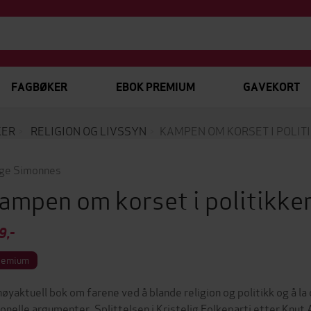
FAGBØKER
EBOK PREMIUM
GAVEKORT
KER
RELIGION OG LIVSSYN
KAMPEN OM KORSET I POLIT
ge Simonnes
ampen om korset i politikke
9,-
remium
høyaktuell bok om farene ved å blande religion og politikk og å la
jonelle argumenter. Splittelsen i Kristelig Folkeparti etter Knut 