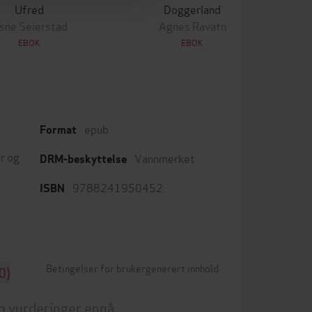
Ufred
Doggerland
sne Seierstad
Agnes Ravatn
EBOK
EBOK
epub
Format
r og
Vannmerket
DRM-beskyttelse
9788241950452
ISBN
Betingelser for brukergenerert innhold
0)
n vurderinger ennå