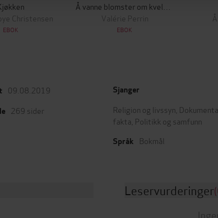
Kjøkken
Å vanne blomster om kvelden
bye Christensen
Valérie Perrin
Å
EBOK
EBOK
09.08.2019
Sjanger
t
Religion og livssyn
,
Dokumenta
269
sider
de
fakta
,
Politikk og samfunn
Bokmål
Språk
Leservurderinger
(
Inge