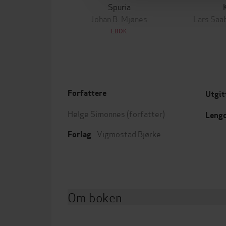
Spuria
Johan B. Mjønes
Lars Saa
EBOK
Forfattere
Utgit
Helge Simonnes
(forfatter)
Leng
Vigmostad Bjørke
Forlag
Om boken