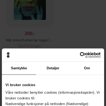
200,-
Når minoriteten tar majoriteten som gissel
Olof Edsinger
EBOK
Samtykke
Detaljer
Om
Andre har også kjøpt
Vi bruker cookies
Første gang på tilbud
Våre nettsider benytter cookies (informasjonskapsler). Vi
Vi anbefaler
bruker cookies til:
Nødvendige funksjoner på nettsiden (Nødvendige)