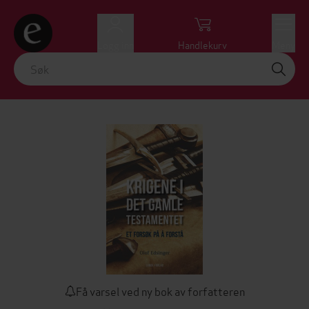
Logg inn
Handlekurv
Meny
Få varsel ved ny bok av forfatteren