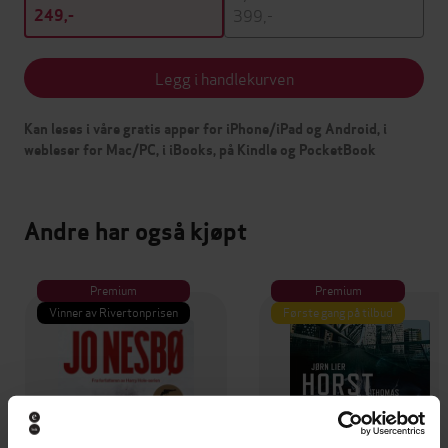
399,-
249,-
Legg i handlekurven
Kan leses i våre gratis apper for iPhone/iPad og Android, i
webleser for Mac/PC, i iBooks, på Kindle og PocketBook
Andre har også kjøpt
Premium
Premium
Vinner av Rivertonprisen
Første gang på tilbud