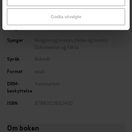
Cappelen Damm
Forlag
14.02.2024
Utgitt
Godta utvalgte
186
sider
Lengde
Religion og livssyn
,
Helse og livsstil
,
Sjanger
Dokumentar og fakta
Bokmål
Språk
epub
Format
Vannmerket
DRM-
beskyttelse
9788202832490
ISBN
Om boken