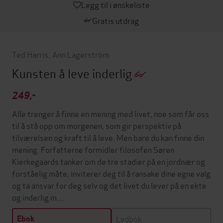
Legg til i ønskeliste
Gratis utdrag
Ted Harris
,
Ann Lagerström
Kunsten å leve inderlig
249,-
Alle trenger å finne en mening med livet, noe som får oss
til å stå opp om morgenen, som gir perspektiv på
tilværelsen og kraft til å leve. Men bare du kan finne din
mening. Forfatterne formidler filosofen Søren
Kierkegaards tanker om de tre stadier på en jordnær og
forståelig måte, inviterer deg til å ransake dine egne valg
og ta ansvar for deg selv og det livet du lever på en ekte
og inderlig m…
Lydbok
Ebok