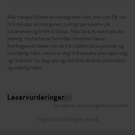
Alle trenger å finne en mening med livet, noe som får oss
til å stå opp om morgenen, som gir perspektiv på
tilværelsen og kraft til å leve. Men bare
du
kan finne
din
mening. Forfatterne formidler filosofen Søren
Kierkegaards tanker om de tre stadier på en jordnær og
forståelig måte, inviterer deg til å ransake dine egne valg
og ta ansvar for deg selv og det livet du lever på en ekte
og inderlig måte.
Leservurderinger
(0)
Betingelser for brukergenerert innhold
Ingen vurderinger ennå