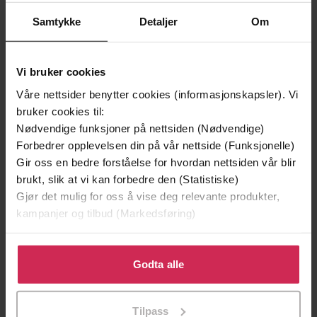
Samtykke
Detaljer
Om
Vi bruker cookies
Våre nettsider benytter cookies (informasjonskapsler). Vi
199,-
349,-
bruker cookies til:
Minnesota
Utskudd
Nødvendige funksjoner på nettsiden (Nødvendige)
Jo Nesbø
Jørn Lier Horst
Forbedrer opplevelsen din på vår nettside (Funksjonelle)
EBOK
EBOK
Gir oss en bedre forståelse for hvordan nettsiden vår blir
brukt, slik at vi kan forbedre den (Statistiske)
Gjør det mulig for oss å vise deg relevante produkter,
kampanjer og tilbud (Markedsføring)
en praktisk guide til vår tids jakt på mening
Undertittel
Klikk på «Godta alle» for å gi oss ditt samtykke til å
Ted Harris
(forfatter),
Ann Lagerström
Forfattere
bruke cookies for alle disse formålene. Du kan også
Godta alle
(forfatter),
Karin Elisabeth Ellefsen
tilpasse ditt samtykke til spesifikke formål ved å klikke
(oversetter)
på «Tilpass». Du kan når som helst trekke tilbake eller
Tilpass
endre ditt samtykke.