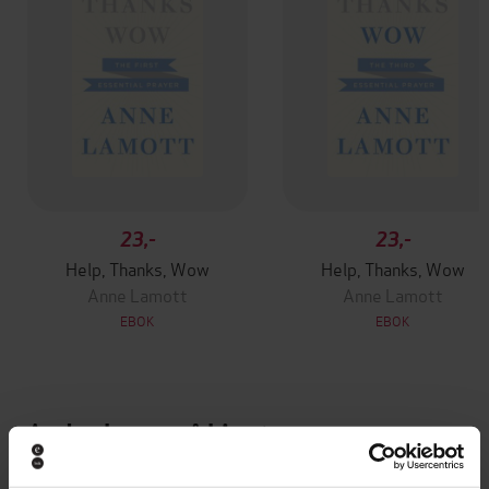
23,-
23,-
Help, Thanks, Wow
Help, Thanks, Wow
Anne Lamott
Anne Lamott
EBOK
EBOK
Andre har også kjøpt