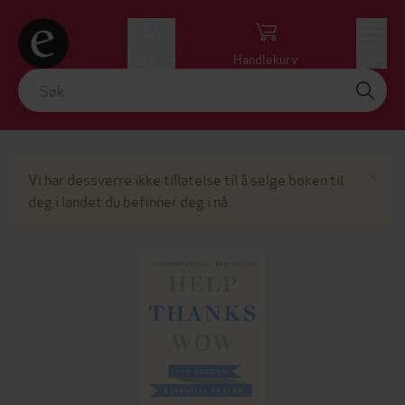
Logg inn
Handlekurv
Meny
Lu
×
Vi har dessverre ikke tillatelse til å selge boken til
deg i landet du befinner deg i nå.