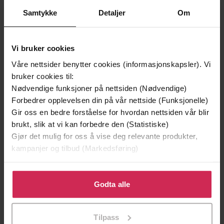
Premium
Premium
Samtykke
Detaljer
Om
Vinner av Rivertonprisen
Første gang på tilbud
Vi bruker cookies
Våre nettsider benytter cookies (informasjonskapsler). Vi
bruker cookies til:
Nødvendige funksjoner på nettsiden (Nødvendige)
Forbedrer opplevelsen din på vår nettside (Funksjonelle)
Gir oss en bedre forståelse for hvordan nettsiden vår blir
brukt, slik at vi kan forbedre den (Statistiske)
Gjør det mulig for oss å vise deg relevante produkter,
kampanjer og tilbud (Markedsføring)
129,-
129,-
Minnesota
Utskudd
Klikk på «Godta alle» for å gi oss ditt samtykke til å
Jo Nesbø
Jørn Lier Horst
bruke cookies for alle disse formålene. Du kan også
Godta alle
EBOK
EBOK
tilpasse ditt samtykke til spesifikke formål ved å klikke
på «Tilpass». Du kan når som helst trekke tilbake eller
Tilpass
endre ditt samtykke.