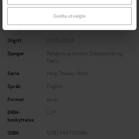
Anne Lamott
(forfatter)
Forfattere
Godta utvalgte
Hodder & Stoughton
Forlag
09.05.2013
Utgitt
Religion og livssyn
,
Dokumentar og
Sjanger
fakta
Help, Thanks, Wow
Serie
English
Språk
epub
Format
LCP
DRM-
beskyttelse
9781444750386
ISBN