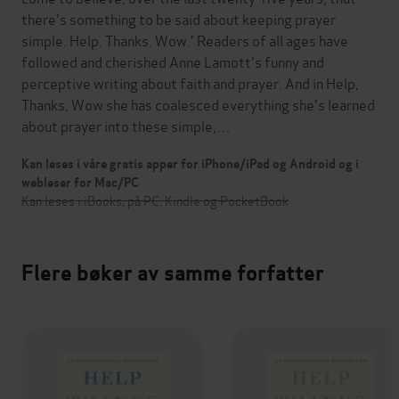
there's something to be said about keeping prayer
simple. Help. Thanks. Wow.' Readers of all ages have
followed and cherished Anne Lamott's funny and
perceptive writing about faith and prayer. And in Help,
Thanks, Wow she has coalesced everything she's learned
about prayer into these simple,…
Kan leses i våre gratis apper for iPhone/iPad og Android og i
webleser for Mac/PC
Kan leses i iBooks, på PC, Kindle og PocketBook
Flere bøker av samme forfatter