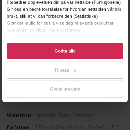
Forbedrer opplevelsen din på vår nettside (Funksjonelle)
Gir oss en bedre forståelse for hvordan nettsiden vår blir
brukt, slik at vi kan forbedre den (Statistiske)
Gjør det mulig for oss å vise deg relevante produkter,
kampanjer og tilbud (Markedsføring)
Klikk på «Godta alle» for å gi oss ditt samtykke til å
bruke cookies for alle disse formålene. Du kan også
Godta alle
tilpasse ditt samtykke til spesifikke formål ved å klikke
199,-
349,-
på «Tilpass». Du kan når som helst trekke tilbake eller
Minnesota
Utskudd
Tilpass
endre ditt samtykke.
Jo Nesbø
Jørn Lier Horst
EBOK
EBOK
Godta utvalgte
Yesterday, Today, Tomorrow
Undertittel
R T Kendall Ministries Inc.
(forfatter),
R.T.
Forfattere