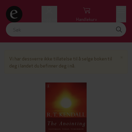
Logg inn
Handlekurv
Meny
Lu
×
Vi har dessverre ikke tillatelse til å selge boken til
deg i landet du befinner deg i nå.