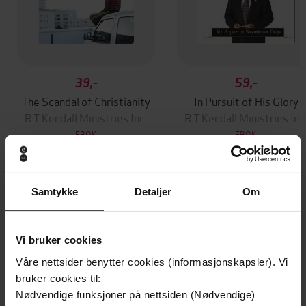
39,-
59,-
The Scandal of Christianity
In Pursuit of His Glory
R T Kendall Ministries Inc.
R T Kendall Ministries Inc
EBOK
EBOK
Samtykke
Detaljer
Om
Andre har også kjøpt
Vi bruker cookies
Premium
Premium
Vinner av Rivertonprisen
Første gang på tilbud
Våre nettsider benytter cookies (informasjonskapsler). Vi
bruker cookies til:
Nødvendige funksjoner på nettsiden (Nødvendige)