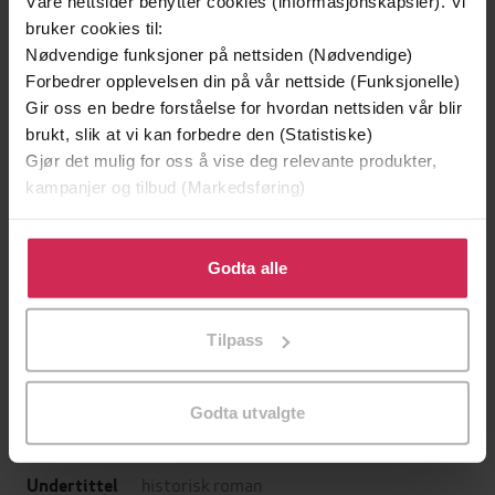
Våre nettsider benytter cookies (informasjonskapsler). Vi
bruker cookies til:
Nødvendige funksjoner på nettsiden (Nødvendige)
Forbedrer opplevelsen din på vår nettside (Funksjonelle)
Gir oss en bedre forståelse for hvordan nettsiden vår blir
brukt, slik at vi kan forbedre den (Statistiske)
Gjør det mulig for oss å vise deg relevante produkter,
kampanjer og tilbud (Markedsføring)
Klikk på «Godta alle» for å gi oss ditt samtykke til å
bruke cookies for alle disse formålene. Du kan også
Godta alle
249,-
249,-
tilpasse ditt samtykke til spesifikke formål ved å klikke
Den hedenske kongen
Flammebæreren
på «Tilpass». Du kan når som helst trekke tilbake eller
Bernard Cornwell
Bernard Cornwell
Tilpass
endre ditt samtykke.
EBOK
EBOK
Godta utvalgte
historisk roman
Undertittel