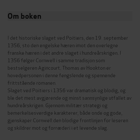
Om boken
I det historiske slaget ved Poitiers, den 19. september
1356, sto den engelske hæren imot den overlegne
franske hæren i det andre slaget i hundreårskrigen. I
1356 følger Cornwell i samme tradisjon som
bestselgeren Agincourt. Thomas av Hookton er
hovedpersonen i denne fengslende og spennende
frittstående romanen.
Slaget ved Poitiers i 1356 var dramatisk og blodig, og
ble det mest avgjørende og minst sannsynlige utfallet av
hundreårskrigen. Gjennom militær strategi og
bemerkelsesverdige karakterer, både onde og gode,
gjenskaper Cornwell den blodige frontlinjen for leseren
og skildrer mot og forræderi i et levende slag.