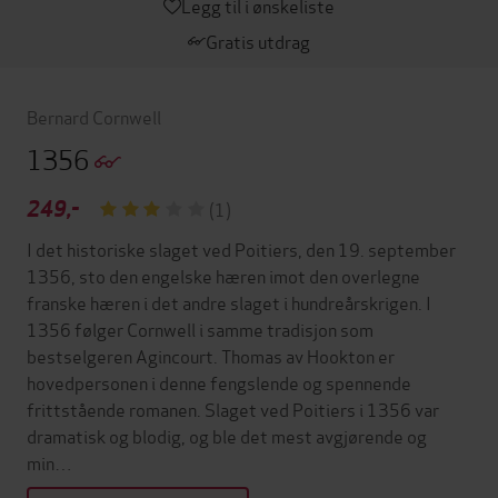
Legg til i ønskeliste
Gratis utdrag
Bernard Cornwell
1356
249,-
(1)
I det historiske slaget ved Poitiers, den 19. september
1356, sto den engelske hæren imot den overlegne
franske hæren i det andre slaget i hundreårskrigen. I
1356 følger Cornwell i samme tradisjon som
bestselgeren Agincourt. Thomas av Hookton er
hovedpersonen i denne fengslende og spennende
frittstående romanen. Slaget ved Poitiers i 1356 var
dramatisk og blodig, og ble det mest avgjørende og
min…