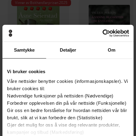
Vinner av Bokhandlerprisen 2025
Samtykke
Detaljer
Om
Vi bruker cookies
Våre nettsider benytter cookies (informasjonskapsler). Vi
349,-
249,-
bruker cookies til:
Ufred
Å vanne blomste
Nødvendige funksjoner på nettsiden (Nødvendige)
Åsne Seierstad
Valérie Perrin
Forbedrer opplevelsen din på vår nettside (Funksjonelle)
EBOK
EBOK
Gir oss en bedre forståelse for hvordan nettsiden vår blir
brukt, slik at vi kan forbedre den (Statistiske)
Gjør det mulig for oss å vise deg relevante produkter,
kampanjer og tilbud (Markedsføring)