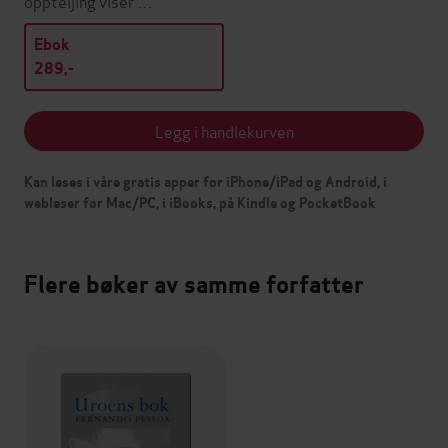
oppteljing viser …
Ebok
289,-
Legg i handlekurven
Kan leses i våre gratis apper for iPhone/iPad og Android, i
webleser for Mac/PC, i iBooks, på Kindle og PocketBook
Flere bøker av samme forfatter