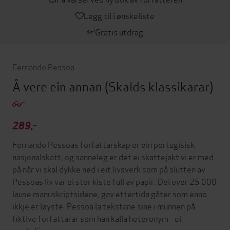
Legg til i ønskeliste
Gratis utdrag
Fernando Pessoa
Å vere ein annan
(Skalds klassikarar)
289,-
Fernando Pessoas forfattarskap er ein portugisisk
nasjonalskatt, og sanneleg er det ei skattejakt vi er med
på når vi skal dykke ned i eit livsverk som på slutten av
Pessoas liv var ei stor kiste full av papir. Dei over 25 000
lause manuskriptsidene, gav ettertida gåter som enno
ikkje er løyste. Pessoa la tekstane sine i munnen på
fiktive forfattarar som han kalla heteronym - ei