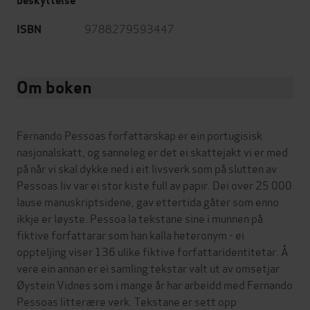
beskyttelse
9788279593447
ISBN
Om boken
Fernando Pessoas forfattarskap er ein portugisisk
nasjonalskatt, og sanneleg er det ei skattejakt vi er med
på når vi skal dykke ned i eit livsverk som på slutten av
Pessoas liv var ei stor kiste full av papir. Dei over 25 000
lause manuskriptsidene, gav ettertida gåter som enno
ikkje er løyste. Pessoa la tekstane sine i munnen på
fiktive forfattarar som han kalla heteronym - ei
oppteljing viser 136 ulike fiktive forfattaridentitetar. Å
vere ein annan er ei samling tekstar valt ut av omsetjar
Øystein Vidnes som i mange år har arbeidd med Fernando
Pessoas litterære verk. Tekstane er sett opp