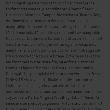
kronologisk og fører oss tett inn på dei mest kjende
forfattarstemmene: gjetardiktaren Alberto Caeiro,
futuristen Álvaro de Campos, klassisisten Ricardo Reis,
den inneslutta drøymaren Bernardo Soares, den
mangfaldige Fernando Pessoa sjølv og ei handfull andre.
Med denne boka får vi eit levande utsnitt av mangfaldet i
Pessoas verk, som viser korleis forfattaren i heimlandet
både kan vere ein folkekjær diktar og ein nyskapande
analytikar av det moderne sjølvet, ein som tok seg sjølv
frå kvarandre for å studere bitane. Enkelte av tekstane
har først sett lys dei siste åra, og er for ein stor del
framleis ukjende for dei aller fleste lesarar utanfor
Portugal. Den portugisiske forfattaren Fernando Pessoa
(1888-1935) levde eit tilbaketrekt liv som kontorist i
Lisboa, men er i dag rekna som ein av dei store
europeiske modernistane, på linje med namn som James
Joyce, Franz Kafka, Virginia Woolf og Robert Musil. På
same måten som Joyce gjennom litteraturen sin er knytt
til heimbyen Dublin, og Kafka til Praha, Woolf til London,