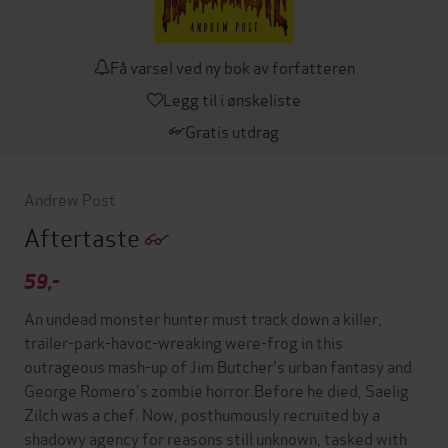
Få varsel ved ny bok av forfatteren
Legg til i ønskeliste
Gratis utdrag
Andrew Post
Aftertaste
59,-
An undead monster hunter must track down a killer,
trailer-park-havoc-wreaking were-frog in this
outrageous mash-up of Jim Butcher's urban fantasy and
George Romero's zombie horror.Before he died, Saelig
Zilch was a chef. Now, posthumously recruited by a
shadowy agency for reasons still unknown, tasked with