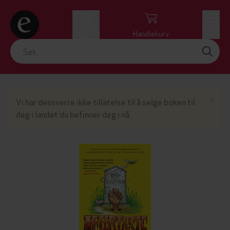
Logg inn
Handlekurv
Meny
Lu
×
Vi har dessverre ikke tillatelse til å selge boken til
deg i landet du befinner deg i nå.