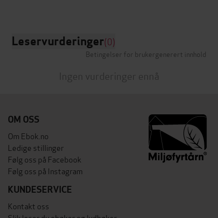
Leservurderinger
(0)
Betingelser for brukergenerert innhold
Ingen vurderinger ennå
OM OSS
Om Ebok.no
Ledige stillinger
Følg oss på Facebook
Følg oss på Instagram
KUNDESERVICE
Kontakt oss
Slik leser du ebøker og lydbøker