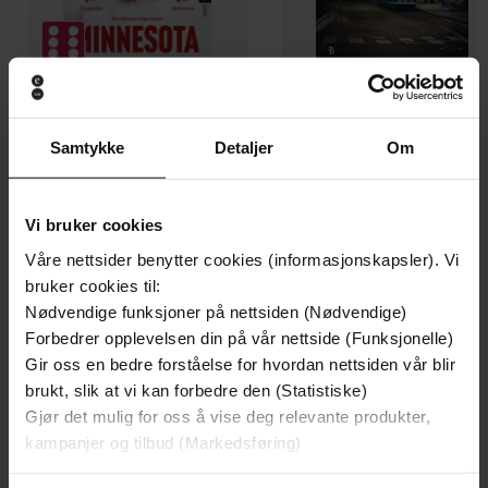
199,-
349,-
Samtykke
Detaljer
Om
Minnesota
Utskudd
Jo Nesbø
Jørn Lier Horst
EBOK
EBOK
Vi bruker cookies
Våre nettsider benytter cookies (informasjonskapsler). Vi
bruker cookies til:
Nødvendige funksjoner på nettsiden (Nødvendige)
Andrew Post
(forfatter)
Forfattere
Forbedrer opplevelsen din på vår nettside (Funksjonelle)
Gir oss en bedre forståelse for hvordan nettsiden vår blir
Gateway
Forlag
brukt, slik at vi kan forbedre den (Statistiske)
07.07.2020
Gjør det mulig for oss å vise deg relevante produkter,
Utgitt
kampanjer og tilbud (Markedsføring)
Grøssere
,
Barnebøker
,
Fantasy
,
Krim
,
Sjanger