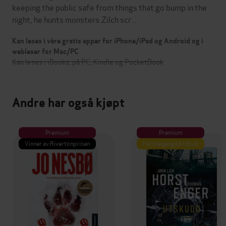
keeping the public safe from things that go bump in the
night, he hunts monsters.Zilch scr…
Kan leses i våre gratis apper for iPhone/iPad og Android og i
webleser for Mac/PC
Kan leses i iBooks, på PC, Kindle og PocketBook
Andre har også kjøpt
Premium
Premium
Vinner av Rivertonprisen
Første gang på tilbud