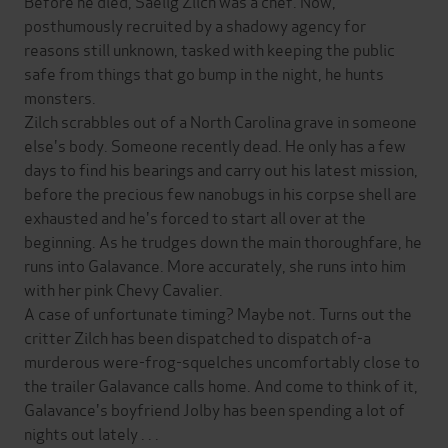
Before he died, Saelig Zilch was a chef. Now,
posthumously recruited by a shadowy agency for
reasons still unknown, tasked with keeping the public
safe from things that go bump in the night, he hunts
monsters.
Zilch scrabbles out of a North Carolina grave in someone
else's body. Someone recently dead. He only has a few
days to find his bearings and carry out his latest mission,
before the precious few nanobugs in his corpse shell are
exhausted and he's forced to start all over at the
beginning. As he trudges down the main thoroughfare, he
runs into Galavance. More accurately, she runs into him
with her pink Chevy Cavalier.
A case of unfortunate timing? Maybe not. Turns out the
critter Zilch has been dispatched to dispatch of-a
murderous were-frog-squelches uncomfortably close to
the trailer Galavance calls home. And come to think of it,
Galavance's boyfriend Jolby has been spending a lot of
nights out lately . . .