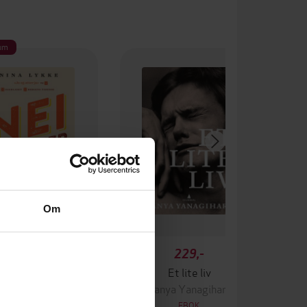
um
Om
229,-
229,-
ei og atter nei
Et lite liv
Nina Lykke
Hanya Yanagihara
EBOK
EBOK