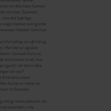
torien om ikke bare Samuel,
ller om ham. Gjennom
, som det kjærlige
den unge mannen som gjorde
tevennen Vandad. Inntil han
tsfortelling om vår tid og
en. Men det er også en
ullene i Samuels historie,
r alt kommer til alt, hva
ger gjemt i alt det vi ikke
linger om oss?
k litteraturs mest
 ikke husker
er vinner av
nert til Svenska
 viktig roman plassert i et
en på samtiden.» Ida