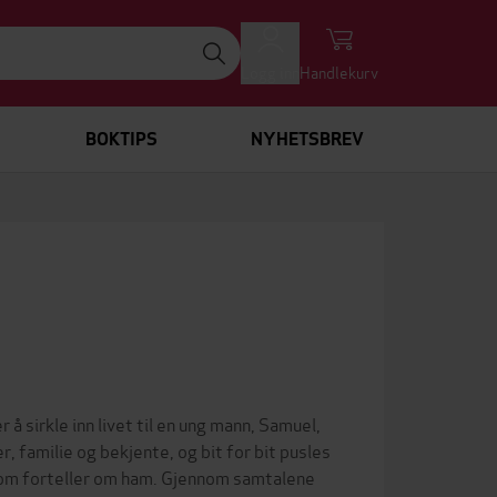
Logg inn
Handlekurv
BOKTIPS
NYHETSBREV
å sirkle inn livet til en ung mann, Samuel,
 familie og bekjente, og bit for bit pusles
som forteller om ham. Gjennom samtalene