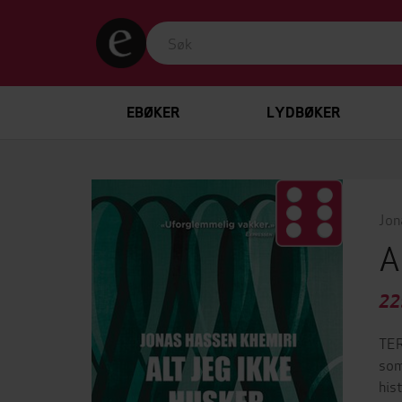
EBØKER
LYDBØKER
Jon
A
22
TER
som
his