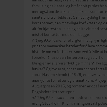
familie og bekjente, og bit for bit pusles his
men også om de ulike menneskene som forte
samtalene trer bildet av Samuel tydelig frem
barnebarnet, den motvillige byråkraten og 
alt for kjæresten Laide og delte alt med bes
mistet kontakten med dem begge.
Alt jeg ikke husker
er uforglemmelig kjærlighe
prisen vi mennesker betaler for å leve samm
historie om en forfatter, som ved å fylle ut h
forsøker å finne sannheten om seg selv. For nå
blir igjen av alle våre flyktige minner? Hva lig
husker? Og hva er
vi
, annet enn andres fortel
Jonas Hassen Khemir (f 1978) er en av svens
anerkjente forfatter og dramatikere.
Alt jeg
Augustprisen 2015, og romanen er også nomi
Dagbladets litteraturpris.
«
Alt jeg ikke husker
er en medrivende, vond og
urolig Stockholm. Khemiri har igjen tatt puls