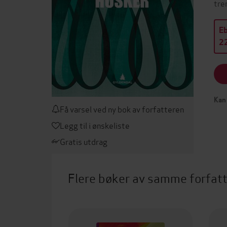
tre
E
22
Kan 
Få varsel ved ny bok av forfatteren
Legg til i ønskeliste
Gratis utdrag
Flere bøker av samme forfat