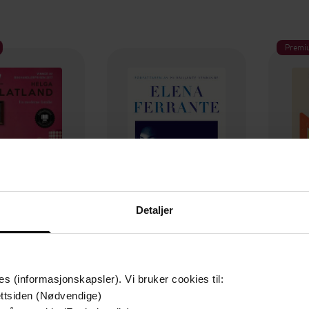
Premi
Detaljer
169,-
329,-
erne familie
Svikne dagar
N
es (informasjonskapsler). Vi bruker cookies til:
ga Flatland
Elena Ferrante
ttsiden (Nødvendige)
EBOK
EBOK