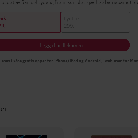
r bildet av Samuel tydelig frem, som det kjærlige barnebarnet, 
Lydbok
bok
299,-
9,-
Legg i handlekurven
leses i våre gratis apper for iPhone/iPad og Android, i webleser for Ma
ter