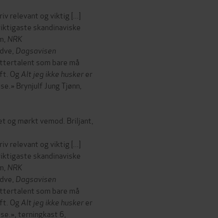
v relevant og viktig [...]
viktigaste skandinaviske
im,
NRK
ndve,
Dagsavisen
attertalent som bare må
aft. Og
Alt jeg ikke husker
er
e.» Brynjulf Jung Tjønn,
tet og mørkt vemod. Briljant,
v relevant og viktig [...]
viktigaste skandinaviske
im,
NRK
ndve,
Dagsavisen
attertalent som bare må
aft. Og
Alt jeg ikke husker
er
se.», terningkast 6,