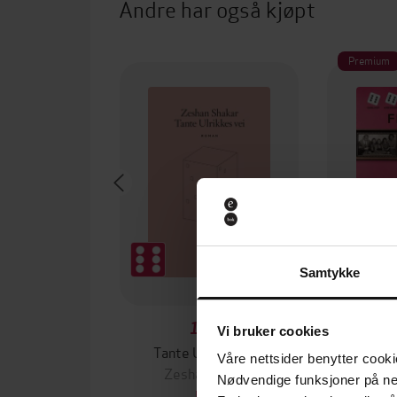
Andre har også kjøpt
Premium
Samtykke
199,-
Vi bruker cookies
Tante Ulrikkes vei
En mod
Våre nettsider benytter cooki
Zeshan Shakar
Hel
Nødvendige funksjoner på ne
EBOK