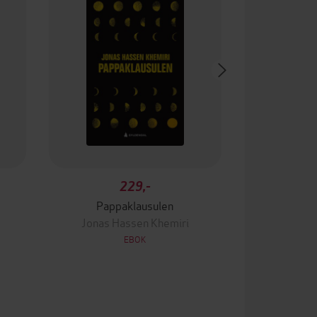
229,-
Pappaklausulen
Jonas Hassen Khemiri
EBOK