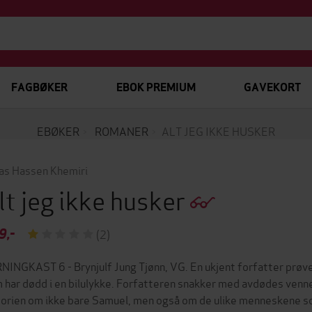
FAGBØKER
EBOK PREMIUM
GAVEKORT
EBØKER
ROMANER
ALT JEG IKKE HUSKER
as Hassen Khemiri
lt jeg ikke husker
9,-
(2)
NINGKAST 6 - Brynjulf Jung Tjønn, VG. En ukjent forfatter prøver 
 har dødd i en bilulykke. Forfatteren snakker med avdødes venner,
torien om ikke bare Samuel, men også om de ulike menneskene 