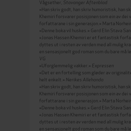
Vågsether,
Stavanger Aftenblad
«Han skriv godt, han skriv humoristisk, han skri
Khemiri forsvarer posisjonen som ein av dei 
forfattarane i sin generasjon.» Marta Norhe
«Denne boka vil huskes.» Gerd Elin Stava Sa
«Jonas Hassen Khemiri er et fantastisk forf
dyttes ut i resten av verden med all mulig kr
en sensasjonelt god roman som du bare må les
VG
«Uforglemmelig vakker.»
Expressen
«Det er en fortelling som gløder av originali
helt enkelt.»
Nerikes Allehanda
«Han skriv godt, han skriv humoristisk, han skri
Khemiri forsvarer posisjonen som ein av dei 
forfattarane i sin generasjon.» Marta Norhe
«Denne boka vil huskes.» Gerd Elin Stava Sa
«Jonas Hassen Khemiri er et fantastisk forf
dyttes ut i resten av verden med all mulig kr
en sensasjonelt god roman som du bare må le