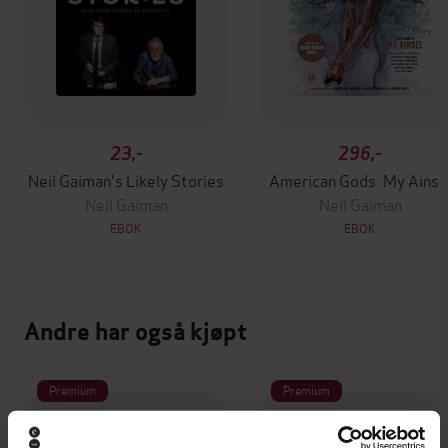
23,-
296,-
Neil Gaiman's Likely Stories
American Gods: My Ainse
Neil Gaiman
Neil Gaiman
EBOK
EBOK
Andre har også kjøpt
Premium
Premium