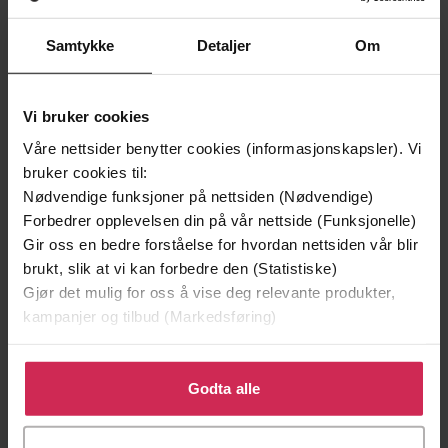
Samtykke
Detaljer
Om
Vi bruker cookies
Våre nettsider benytter cookies (informasjonskapsler). Vi
bruker cookies til:
Nødvendige funksjoner på nettsiden (Nødvendige)
Forbedrer opplevelsen din på vår nettside (Funksjonelle)
229,-
169,-
Gir oss en bedre forståelse for hvordan nettsiden vår blir
brukt, slik at vi kan forbedre den (Statistiske)
Ut og stjæle hester
Bienes historie
Gjør det mulig for oss å vise deg relevante produkter,
Per Petterson
Maja Lunde
kampanjer og tilbud (Markedsføring)
EBOK
EBOK
Klikk på «Godta alle» for å gi oss ditt samtykke til å
bruke cookies for alle disse formålene. Du kan også
Godta alle
tilpasse ditt samtykke til spesifikke formål ved å klikke
Neil Gaiman
(forfatter)
Forfattere
på «Tilpass». Du kan når som helst trekke tilbake eller