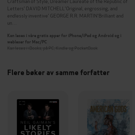
Craftsman of Style, Dreamer Laureate of the Republic of
Letters' DAVID MITCHELL'Original, engrossing, and
endlessly inventive' GEORGE R.R. MARTIN'Brilliant and
un…
Kan leses i våre gratis apper for iPhone/iPad og Android og i
webleser for Mac/PC
Kan leses i iBooks, på PC, Kindle og PocketBook
Flere bøker av samme forfatter