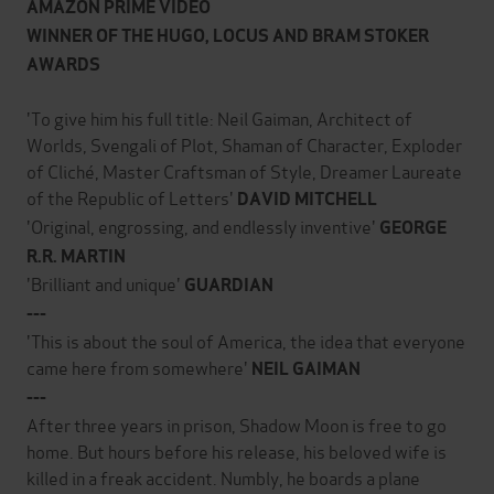
AMAZON PRIME VIDEO
WINNER OF THE HUGO, LOCUS AND BRAM STOKER
AWARDS
'To give him his full title: Neil Gaiman, Architect of
Worlds, Svengali of Plot, Shaman of Character, Exploder
of Cliché, Master Craftsman of Style, Dreamer Laureate
of the Republic of Letters'
DAVID MITCHELL
'Original, engrossing, and endlessly inventive'
GEORGE
R.R. MARTIN
'Brilliant and unique'
GUARDIAN
---
'This is about the soul of America, the idea that everyone
came here from somewhere'
NEIL GAIMAN
---
After three years in prison, Shadow Moon is free to go
home. But hours before his release, his beloved wife is
killed in a freak accident. Numbly, he boards a plane