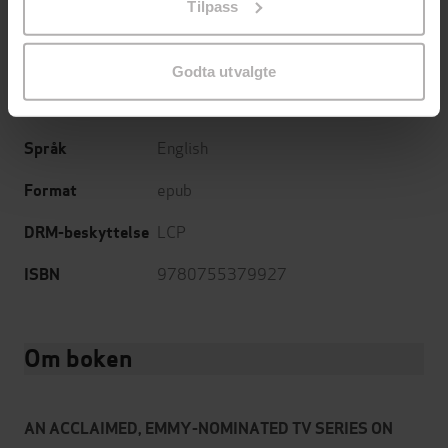
Tilpass
endre ditt samtykke.
Review
Forlag
10.11.2011
Utgitt
Godta utvalgte
Skjønnlitteratur
,
Romaner
Sjanger
English
Språk
epub
Format
LCP
DRM-beskyttelse
9780755379927
ISBN
Om boken
AN ACCLAIMED, EMMY-NOMINATED TV SERIES ON