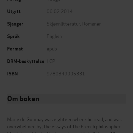
06.02.2014
Utgitt
Skjønnlitteratur
,
Romaner
Sjanger
English
Språk
epub
Format
LCP
DRM-beskyttelse
9780349005331
ISBN
Om boken
Marie de Gournay was eighteen when she read, and was
overwhelmed by, the essays of the French philosopher