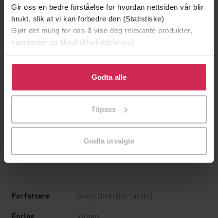
Gir oss en bedre forståelse for hvordan nettsiden vår blir
brukt, slik at vi kan forbedre den (Statistiske)
Gjør det mulig for oss å vise deg relevante produkter,
kampanjer og tilbud (Markedsføring)
Klikk på «Godta alle» for å gi oss ditt samtykke til å
bruke cookies for alle disse formålene. Du kan også
Godta alle
tilpasse ditt samtykke til spesifikke formål ved å klikke
på «Tilpass». Du kan når som helst trekke tilbake eller
199,-
349,-
Tilpass
endre ditt samtykke.
Minnesota
Utskudd
Jo Nesbø
Jørn Lier Horst
Godta utvalgte
EBOK
EBOK
Jenny Diski
(forfatter)
Forfattere
Virago
Forlag