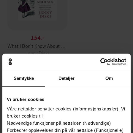
154,-
What I Don't Know About Animals
Jenny Diski
EBOK
Samtykke
Detaljer
Om
Andre har også kjøpt
Vi bruker cookies
Premium
Premium
Våre nettsider benytter cookies (informasjonskapsler). Vi
Vinner av Rivertonprisen
Første gang på tilbud
bruker cookies til:
Nødvendige funksjoner på nettsiden (Nødvendige)
Forbedrer opplevelsen din på vår nettside (Funksjonelle)