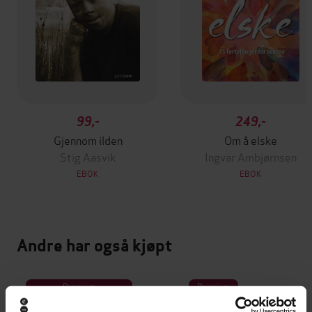
99,-
249,-
Gjennom ilden
Om å elske
Stig Aasvik
Ingvar Ambjørnsen
EBOK
EBOK
Andre har også kjøpt
Premium
Premium
Vinner av Rivertonprisen