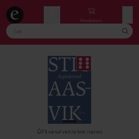
Logg inn
Handlekurv
Meny
Få varsel ved ny bok i serien