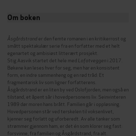
Om boken
Åsgårdstrand
er den femte romanen i en kritikerrost og
smått spektakulær serie fra en forfatter med et helt
egenartet og ambisiøst litterært prosjekt.
Stig Aasvik startet det hele med
Lofotveggen
i 2017.
Bøkene kan leses hver for seg, men har en konsistent
form, en indre sammenheng og en rød tråd: Et
fragmentarisk liv som ligner forfatterens.
Åsgårdstrand er en liten by ved Oslofjorden, men også en
tilstand, et åpent sår i hovedpersonens liv. Seinvinteren
1989 dør moren hans brått. Familien går i oppløsning.
Hovedpersonen står ved terskelen til voksenlivet,
kjenner seg forlatt og uforberedt. Av alle tanker som
strømmer gjennom ham, er det én som klorer seg fast:
forsvinne, fra familien og Åsgårdstrand, fra alt.