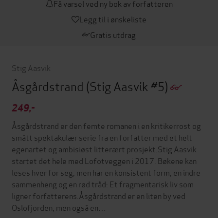
Få varsel ved ny bok av forfatteren
Legg til i ønskeliste
Gratis utdrag
Stig Aasvik
Åsgårdstrand
(Stig Aasvik #5)
249,-
Åsgårdstrand er den femte romanen i en kritikerrost og
smått spektakulær serie fra en forfatter med et helt
egenartet og ambisiøst litterært prosjekt.Stig Aasvik
startet det hele med Lofotveggen i 2017. Bøkene kan
leses hver for seg, men har en konsistent form, en indre
sammenheng og en rød tråd: Et fragmentarisk liv som
ligner forfatterens.Åsgårdstrand er en liten by ved
Oslofjorden, men også en…