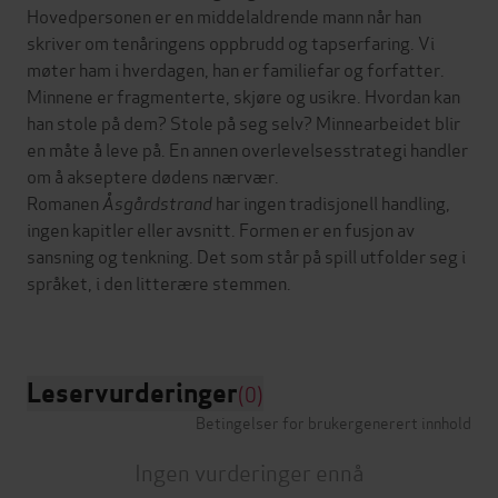
Hovedpersonen er en middelaldrende mann når han
skriver om tenåringens oppbrudd og tapserfaring. Vi
møter ham i hverdagen, han er familiefar og forfatter.
Minnene er fragmenterte, skjøre og usikre. Hvordan kan
han stole på dem? Stole på seg selv? Minnearbeidet blir
en måte å leve på. En annen overlevelsesstrategi handler
om å akseptere dødens nærvær.
Romanen
Åsgårdstrand
har ingen tradisjonell handling,
ingen kapitler eller avsnitt. Formen er en fusjon av
sansning og tenkning. Det som står på spill utfolder seg i
språket, i den litterære stemmen.
Leservurderinger
(0)
Betingelser for brukergenerert innhold
Ingen vurderinger ennå