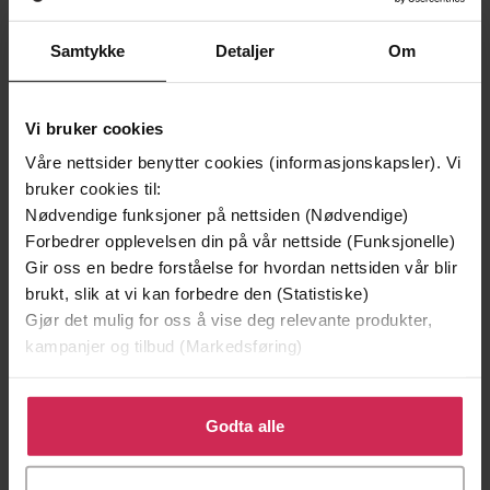
Samtykke
Detaljer
Om
Vi bruker cookies
Våre nettsider benytter cookies (informasjonskapsler). Vi
bruker cookies til:
Nødvendige funksjoner på nettsiden (Nødvendige)
Forbedrer opplevelsen din på vår nettside (Funksjonelle)
Gir oss en bedre forståelse for hvordan nettsiden vår blir
199,-
149,-
brukt, slik at vi kan forbedre den (Statistiske)
Minnesota
En lykkelig familie
Gjør det mulig for oss å vise deg relevante produkter,
Jo Nesbø
Stian Hjelvin Andersen
kampanjer og tilbud (Markedsføring)
EBOK
EBOK
Klikk på «Godta alle» for å gi oss ditt samtykke til å
bruke cookies for alle disse formålene. Du kan også
Godta alle
tilpasse ditt samtykke til spesifikke formål ved å klikke
på «Tilpass». Du kan når som helst trekke tilbake eller
Stig Aasvik
(forfatter)