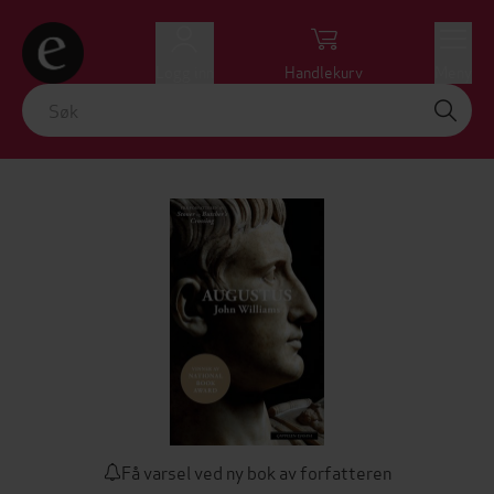
Logg inn
Handlekurv
Meny
Få varsel ved ny bok av forfatteren