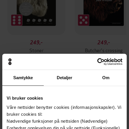
249,-
249,-
Stoner
Butcher's crossing
John Williams
John Williams
EBOK
EBOK
Samtykke
Detaljer
Om
Andre har også kjøpt
Vi bruker cookies
Våre nettsider benytter cookies (informasjonskapsler). Vi
Premium
bruker cookies til:
Nødvendige funksjoner på nettsiden (Nødvendige)
Forbedrer opplevelsen din på vår nettside (Funksjonelle)