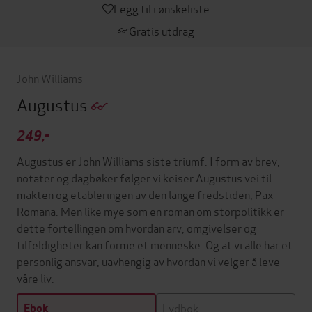
Legg til i ønskeliste
Gratis utdrag
John Williams
Augustus
249,-
Augustus er John Williams siste triumf. I form av brev,
notater og dagbøker følger vi keiser Augustus vei til
makten og etableringen av den lange fredstiden, Pax
Romana. Men like mye som en roman om storpolitikk er
dette fortellingen om hvordan arv, omgivelser og
tilfeldigheter kan forme et menneske. Og at vi alle har et
personlig ansvar, uavhengig av hvordan vi velger å leve
våre liv.
Lydbok
Ebok