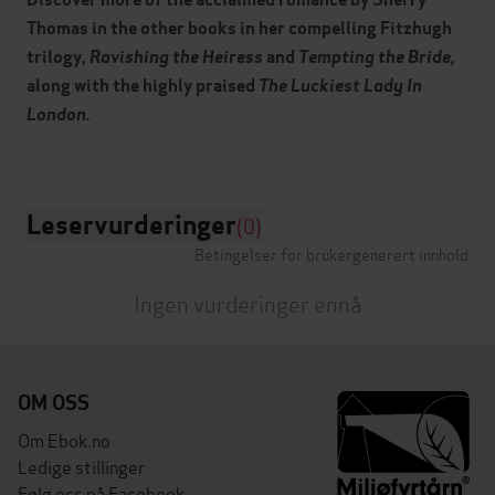
Thomas in the other books in her compelling Fitzhugh
trilogy,
Ravishing the Heiress
and
Tempting the Bride,
along with the highly praised
The Luckiest Lady In
London.
Leservurderinger
(0)
Betingelser for brukergenerert innhold
Ingen vurderinger ennå
OM OSS
Om Ebok.no
Ledige stillinger
Følg oss på Facebook