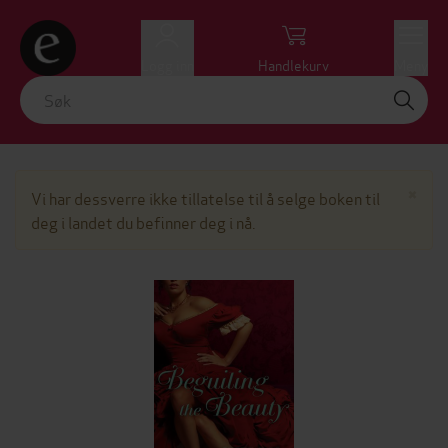
Logg inn
Handlekurv
Meny
Lu
×
Vi har dessverre ikke tillatelse til å selge boken til
deg i landet du befinner deg i nå.