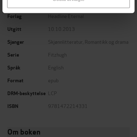
Sherry Thomas
(forfatter)
Forfattere
Headline Eternal
Forlag
10.10.2013
Utgitt
Skjønnlitteratur
,
Romantikk og drama
Sjanger
Fitzhugh
Serie
English
Språk
epub
Format
LCP
DRM-beskyttelse
9781472214331
ISBN
Om boken