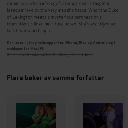
romance in which a 'vengeful temptress' is taught a
lesson in love by the very man she hates. When the Duke
of Lexington meets a mysterious baroness on a
transatlantic liner, he is fascinated. She's exactly what
he's been searching fo…
Kan leses i våre gratis apper for iPhone/iPad og Android og i
webleser for Mac/PC
Kan leses i iBooks, på PC, Kindle og PocketBook
Flere bøker av samme forfatter