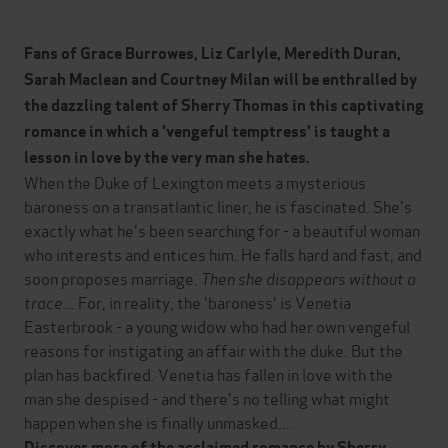
Fans of Grace Burrowes, Liz Carlyle, Meredith Duran,
Sarah Maclean and Courtney Milan will be enthralled by
the dazzling talent of Sherry Thomas in this captivating
romance in which a 'vengeful temptress' is taught a
lesson in love by the very man she hates.
When the Duke of Lexington meets a mysterious
baroness on a transatlantic liner, he is fascinated. She's
exactly what he's been searching for - a beautiful woman
who interests and entices him. He falls hard and fast, and
soon proposes marriage.
Then she disappears without a
trace...
For, in reality, the 'baroness' is Venetia
Easterbrook - a young widow who had her own vengeful
reasons for instigating an affair with the duke. But the
plan has backfired. Venetia has fallen in love with the
man she despised - and there's no telling what might
happen when she is finally unmasked...
Discover more of the acclaimed romance by Sherry