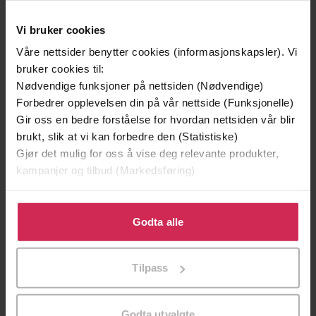
Vi bruker cookies
Våre nettsider benytter cookies (informasjonskapsler). Vi
bruker cookies til:
Nødvendige funksjoner på nettsiden (Nødvendige)
Forbedrer opplevelsen din på vår nettside (Funksjonelle)
Gir oss en bedre forståelse for hvordan nettsiden vår blir
brukt, slik at vi kan forbedre den (Statistiske)
Gjør det mulig for oss å vise deg relevante produkter,
kampanjer og tilbud (Markedsføring)
199,-
349,-
Klikk på «Godta alle» for å gi oss ditt samtykke til å
Minnesota
Utskudd
bruke cookies for alle disse formålene. Du kan også
Godta alle
Jo Nesbø
Jørn Lier Horst
tilpasse ditt samtykke til spesifikke formål ved å klikke
EBOK
EBOK
på «Tilpass». Du kan når som helst trekke tilbake eller
Tilpass
endre ditt samtykke.
Godta utvalgte