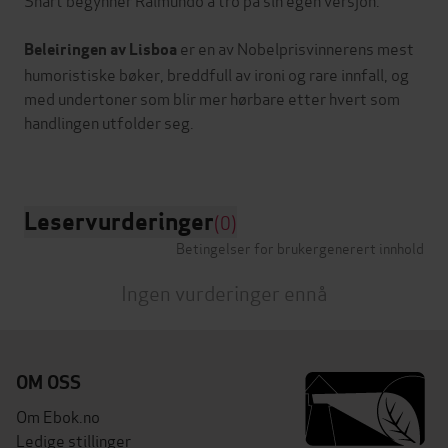
er en av Nobelprisvinnerens mest
Beleiringen av Lisboa
humoristiske bøker, breddfull av ironi og rare innfall, og
med undertoner som blir mer hørbare etter hvert som
handlingen utfolder seg.
Leservurderinger
(0)
Betingelser for brukergenerert innhold
Ingen vurderinger ennå
OM OSS
Om Ebok.no
Ledige stillinger