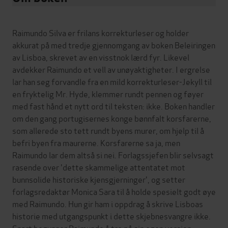
Raimundo Silva er frilans korrekturleser og holder
akkurat på med tredje gjennomgang av boken Beleiringen
av Lisboa, skrevet av en visstnok lærd fyr. Likevel
avdekker Raimundo et vell av unøyaktigheter. I ergrelse
lar han seg forvandle fra en mild korrekturleser-Jekyll til
en fryktelig Mr. Hyde, klemmer rundt pennen og føyer
med fast hånd et nytt ord til teksten: ikke. Boken handler
om den gang portugisernes konge bønnfalt korsfarerne,
som allerede sto tett rundt byens murer, om hjelp til å
befri byen fra maurerne. Korsfarerne sa ja, men
Raimundo lar dem altså si nei. Forlagssjefen blir selvsagt
rasende over 'dette skammelige attentatet mot
bunnsolide historiske kjensgjerninger', og setter
forlagsredaktør Monica Sara til å holde spesielt godt øye
med Raimundo. Hun gir ham i oppdrag å skrive Lisboas
historie med utgangspunkt i dette skjebnesvangre ikke.
Snart begynner Raimundo å tro på sin egen versjon.