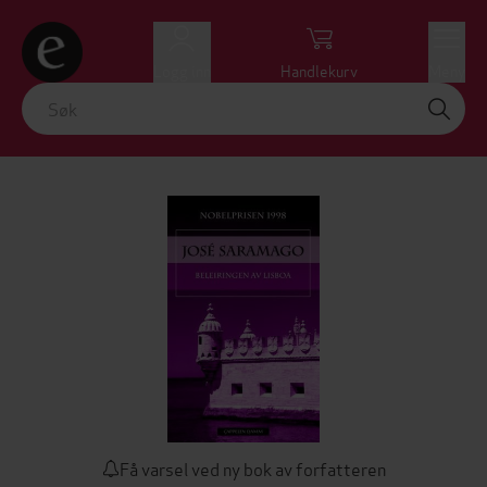
Logg inn
Handlekurv
Meny
Få varsel ved ny bok av forfatteren