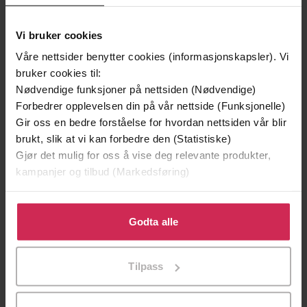
Vi bruker cookies
Våre nettsider benytter cookies (informasjonskapsler). Vi
bruker cookies til:
Nødvendige funksjoner på nettsiden (Nødvendige)
Forbedrer opplevelsen din på vår nettside (Funksjonelle)
Gir oss en bedre forståelse for hvordan nettsiden vår blir
brukt, slik at vi kan forbedre den (Statistiske)
Gjør det mulig for oss å vise deg relevante produkter,
149,-
199,-
kampanjer og tilbud (Markedsføring)
Jenta som ble igjen
Tante Ulrikkes vei
Jojo Moyes
Zeshan Shakar
Klikk på «Godta alle» for å gi oss ditt samtykke til å
EBOK
EBOK
bruke cookies for alle disse formålene. Du kan også
Godta alle
tilpasse ditt samtykke til spesifikke formål ved å klikke
på «Tilpass». Du kan når som helst trekke tilbake eller
Tilpass
endre ditt samtykke.
José Saramago
(forfatter),
Christian
Forfattere
Rugstad
(oversetter)