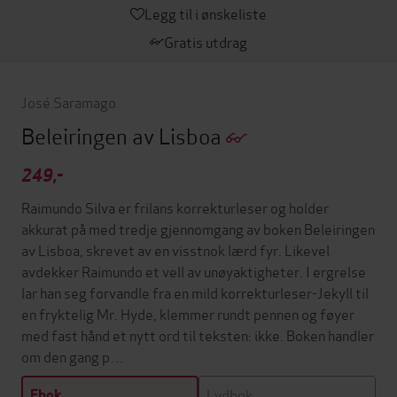
Legg til i ønskeliste
Gratis utdrag
José Saramago
Beleiringen av Lisboa
249,-
Raimundo Silva er frilans korrekturleser og holder
akkurat på med tredje gjennomgang av boken Beleiringen
av Lisboa, skrevet av en visstnok lærd fyr. Likevel
avdekker Raimundo et vell av unøyaktigheter. I ergrelse
lar han seg forvandle fra en mild korrekturleser-Jekyll til
en fryktelig Mr. Hyde, klemmer rundt pennen og føyer
med fast hånd et nytt ord til teksten: ikke. Boken handler
om den gang p…
Lydbok
Ebok