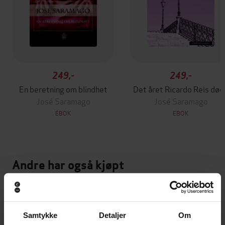
249,-
249,-
En beretning om blindhet
Det året Ricardo Reis død
José Saramago
José Saramago
EBOK
EBOK
Andre har også kjøpt
Premium
Samtykke
Detaljer
Om