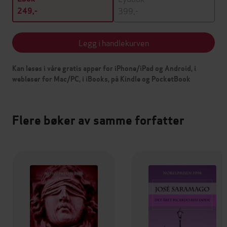
399,-
249,-
Legg i handlekurven
Kan leses i våre gratis apper for iPhone/iPad og Android, i
webleser for Mac/PC, i iBooks, på Kindle og PocketBook
Flere bøker av samme forfatter