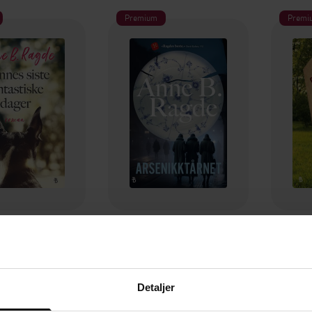
Premium
Premi
99,-
99,-
Hennes siste fantastiske dager
Arsenikktårnet
e B. Ragde
Anne B. Ragde
A
EBOK
EBOK
Detaljer