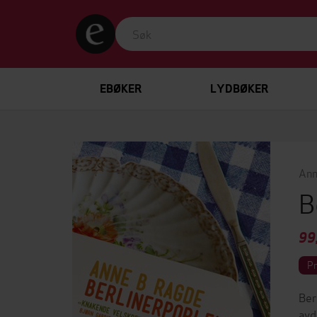
EBØKER
LYDBØKER
Ann
B
99
P
Ber
avd