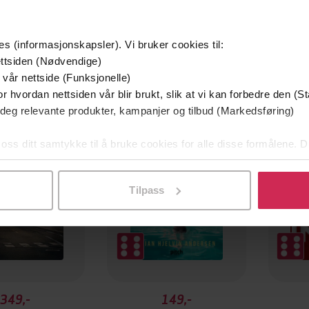
es (informasjonskapsler). Vi bruker cookies til:
ttsiden (Nødvendige)
 vår nettside (Funksjonelle)
mium
Premium
r hvordan nettsiden vår blir brukt, slik at vi kan forbedre den (St
g på tilbud
 deg relevante produkter, kampanjer og tilbud (Markedsføring)
 oss ditt samtykke til å bruke cookies for alle disse formålene. D
l ved å klikke på «Tilpass». Du kan når som helst trekke tilbake
Tilpass
349,-
149,-