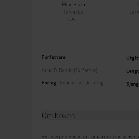
Minnesota
Jo Nesbø
Jørn
EBOK
Forfattere
Utgit
Anne B. Ragde
(forfatter)
Leng
Bonnier norsk forlag
Forlag
Sjang
Om boken
Berlinerpoplene er en roman om å innse hvor 