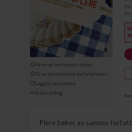
tre
Av 
E
99
Få varsel ved ny bok i serien
Få varsel ved ny bok av forfatteren
Legg til i ønskeliste
Gratis utdrag
Kan 
Flere bøker av samme forfat