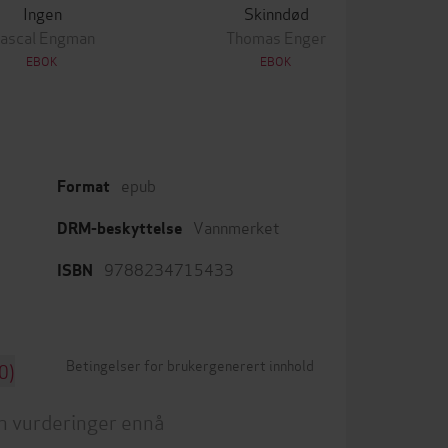
Ingen
Skinndød
ascal Engman
Thomas Enger
EBOK
EBOK
epub
Format
Vannmerket
DRM-beskyttelse
9788234715433
ISBN
Betingelser for brukergenerert innhold
0)
n vurderinger ennå