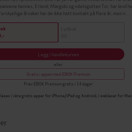
 sønnene hennes, Erlend, Margido og odelsgutten Tor, har levd hel
forskjellige årsaker har de ikke hatt kontakt på flere år, men n…
Lydbok
bok
99,-
,-
Legg i handlekurven
eller
Gratis i appen med EBOK Premium
Prøv EBOK Premium gratis i 14 dager
leses i våre gratis apper for iPhone/iPad og Android, i webleser for Ma
ter