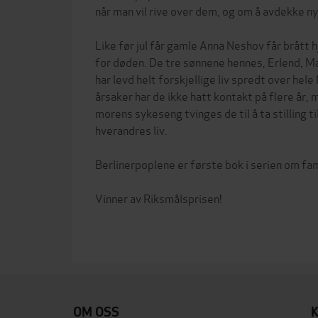
når man vil rive over dem, og om å avdekke ny
Like før jul får gamle Anna Neshov får brått h
for døden. De tre sønnene hennes, Erlend, M
har levd helt forskjellige liv spredt over hele
årsaker har de ikke hatt kontakt på flere år,
morens sykeseng tvinges de til å ta stilling t
hverandres liv.
Berlinerpoplene er første bok i serien om fa
Vinner av Riksmålsprisen!
OM OSS