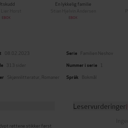
Utskudd
En lykkelig familie
 Lier Horst
Stian Hjelvin Andersen
P
EBOK
EBOK
08.02.2023
Familien Neshov
t
Serie
313
sider
1
de
Nummer i serie
Skjønnlitteratur
,
Romaner
Bokmål
er
Språk
Leservurderinger
(
Inge
dypt røttene stikker først