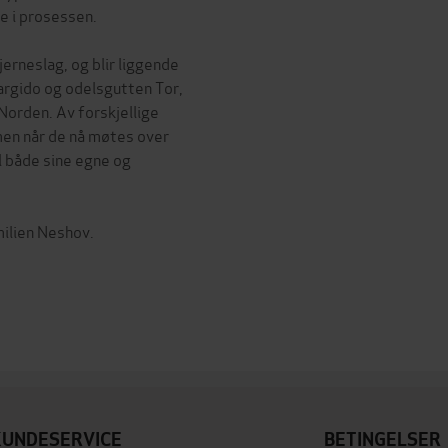
e i prosessen.
jerneslag, og blir liggende
argido og odelsgutten Tor,
 Norden. Av forskjellige
 men når de nå møtes over
il både sine egne og
milien Neshov.
KUNDESERVICE
BETINGELSER