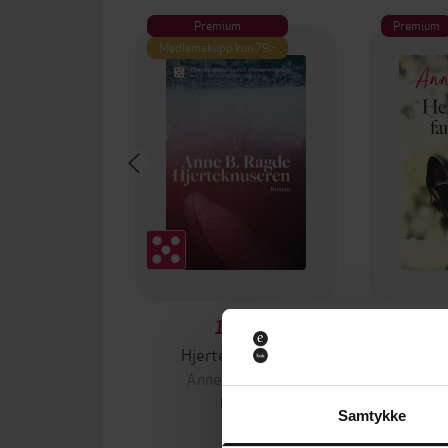
Premium
Premium
Medlemskupp kun 79,-
149,-
Hjerteknuseren
Anne B. Ragde
Ann
EBOK
Samtykke