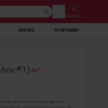
Logg inn
Handlekurv
BOKTIPS
NYHETSBREV
shov #1)
st når man vil rive over dem, og om å
t hjerneslag, og blir liggende for døden. De