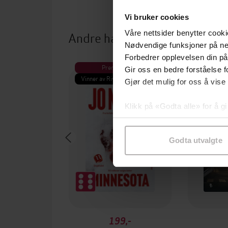
Vi bruker cookies
Andre har også kjøpt
Våre nettsider benytter cooki
Nødvendige funksjoner på ne
Forbedrer opplevelsen din på
Premium
Pre
Gir oss en bedre forståelse fo
Vinner av Rivertonprisen
Første gan
Gjør det mulig for oss å vise
Klikk på «Godta alle» for å gi
samtykke til spesifikke formå
Godta utvalgte
199,-