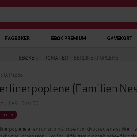
FAGBØKER
EBOK PREMIUM
GAVEKORT
EBØKER
ROMANER
BERLINERPOPLENE
e B. Ragde
erlinerpoplene
(Familien Ne
,-
|
149,-
Spar 50,-
remium
linerpoplene er en roman om å innse hvor dypt røttene stikker før
ekke nye i prosessen. Like før jul får gamle Anna Neshov får bråt