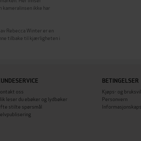
m kameralinsen ikke har
 av Rebecca Winter er en
e tilbake til kjærligheten i
KUNDESERVICE
BETINGELSER
ontakt oss
Kjøps- og bruksvi
lik leser du ebøker og lydbøker
Personvern
fte stilte spørsmål
Informasjonskaps
elvpublisering