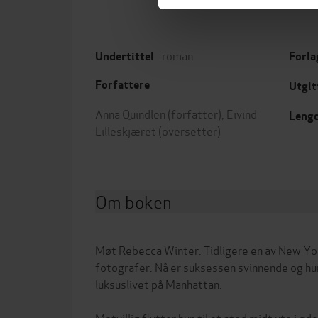
roman
Undertittel
Forla
Forfattere
Utgit
Anna Quindlen
(forfatter),
Eivind
Leng
Lilleskjæret
(oversetter)
Om boken
Møt Rebecca Winter. Tidligere en av New Y
fotografer. Nå er suksessen svinnende og hun 
luksuslivet på Manhattan.
Motvillig flytter hun til et sted midt ute i ø