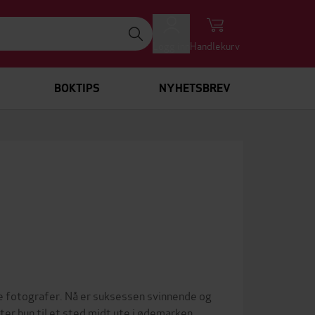
Logg inn
Handlekurv
BOKTIPS
NYHETSBREV
 fotografer. Nå er suksessen svinnende og
tter hun til et sted midt ute i ødemarken.