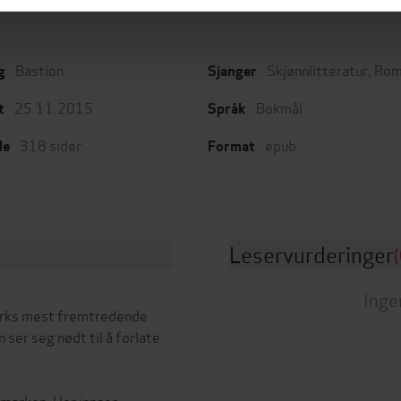
Bastion
Skjønnlitteratur
,
Rom
g
Sjanger
25.11.2015
Bokmål
t
Språk
318
sider
epub
de
Format
Leservurderinger
(
Inge
orks mest fremtredende
ser seg nødt til å forlate
demarken. Her innser