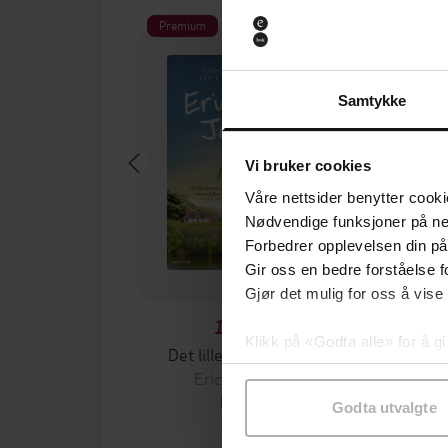
Premium
Premium
Samtykke
Vi bruker cookies
Våre nettsider benytter cooki
Nødvendige funksjoner på ne
Forbedrer opplevelsen din på
Gir oss en bedre forståelse fo
Gjør det mulig for oss å vise
149,-
Klikk på «Godta alle» for å gi
Det lille pianohuset
Her
samtykke til spesifikke formå
Erica James
Cath
EBOK
Godta utvalgte