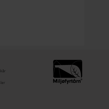
lkår
ler