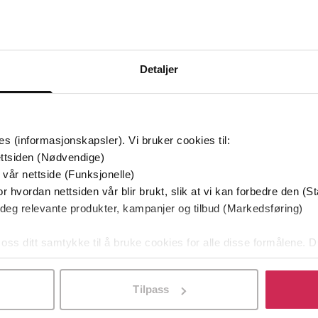
Premium
Premi
Detaljer
es (informasjonskapsler). Vi bruker cookies til:
ttsiden (Nødvendige)
 vår nettside (Funksjonelle)
r hvordan nettsiden vår blir brukt, slik at vi kan forbedre den (St
 deg relevante produkter, kampanjer og tilbud (Markedsføring)
149,-
149,-
 oss ditt samtykke til å bruke cookies for alle disse formålene. D
, nå, alltid
Alt i et øyeblikk
Ly
l ved å klikke på «Tilpass». Du kan når som helst trekke tilbake
erine Isaac
Erica James
EBOK
EBOK
Tilpass