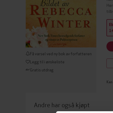
Her
til
E
14
Få varsel ved ny bok av forfatteren
Legg til i ønskeliste
Gratis utdrag
Kan 
Andre har også kjøpt