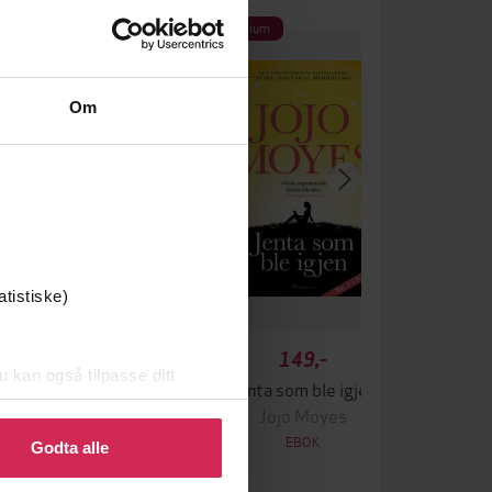
um
Premium
Om
atistiske)
149,-
149,-
u kan også tilpasse ditt
den av en lerke
Jenta som ble igjen
 eller endre ditt samtykke.
Erica James
Jojo Moyes
EBOK
EBOK
Godta alle