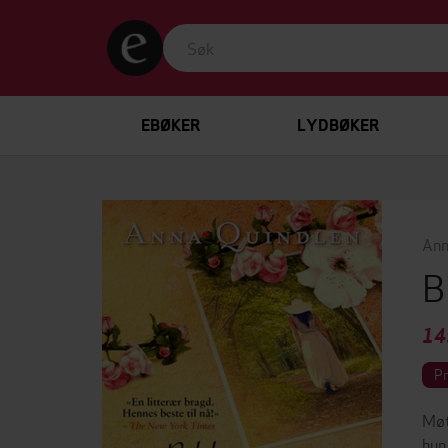
EBØKER
LYDBØKER
Ann
B
14
P
Møt
hun