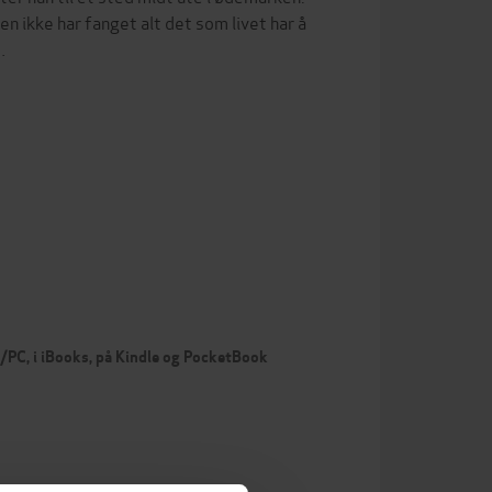
n ikke har fanget alt det som livet har å
…
c/PC, i iBooks, på Kindle og PocketBook