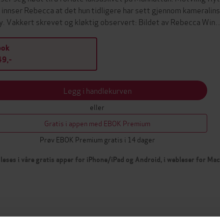
 innser Rebecca at det hun tidligere har sett gjennom kameralinse
by. Vakkert skrevet og kløktig observert: Bildet av Rebecca Win
bok
9,-
Legg i handlekurven
eller
Gratis i appen med EBOK Premium
Prøv EBOK Premium gratis i 14 dager
leses i våre gratis apper for iPhone/iPad og Android, i webleser for Ma