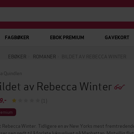
FAGBØKER
EBOK PREMIUM
GAVEKORT
EBØKER
ROMANER
BILDET AV REBECCA WINTER
a Quindlen
ildet av Rebecca Winter
9,-
(1)
remium
 Rebecca Winter. Tidligere en av New Yorks mest fremtredende
 ser seg nødt til å forlate luksuslivet på Manhattan. Motvillig fly