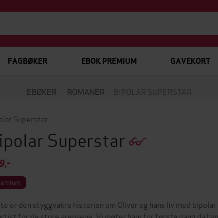
FAGBØKER
EBOK PREMIUM
GAVEKORT
EBØKER
ROMANER
BIPOLAR SUPERSTAR
olar Superstar
ipolar Superstar
9,-
remium
te er den styggvakre historien om Oliver og hans liv med bipolar l
artist for de store arenaene. Vi møter ham for første gang da han 