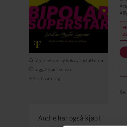
Are
All
E
25
Få varsel ved ny bok av forfatteren
Legg til i ønskeliste
Gratis utdrag
Kan 
Andre har også kjøpt