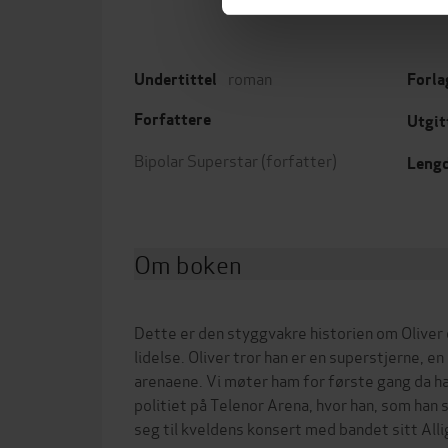
roman
Undertittel
Forla
Forfattere
Utgit
Bipolar Superstar
(forfatter)
Leng
Om boken
Dette er den styggvakre historien om Oliver 
lidelse. Oliver tror han er en superstjerne, en
arenaene. Vi møter ham for første gang da ha
politiet på Telenor Arena, hvor han, som han 
seg til kveldens konsert med bandet sitt All