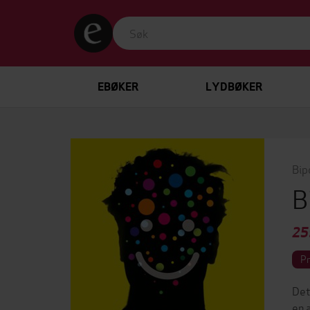
EBØKER
LYDBØKER
Bip
B
25
P
Det
en 