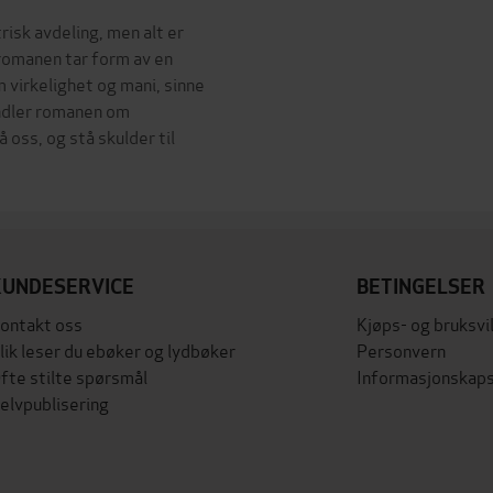
risk avdeling, men alt er
 romanen tar form av en
 virkelighet og mani, sinne
andler romanen om
 oss, og stå skulder til
KUNDESERVICE
BETINGELSER
ontakt oss
Kjøps- og bruksvi
lik leser du ebøker og lydbøker
Personvern
fte stilte spørsmål
Informasjonskaps
elvpublisering