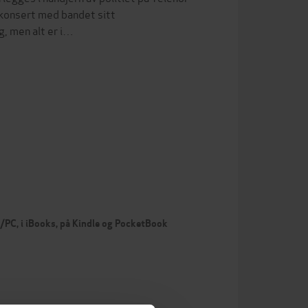
s konsert med bandet sitt
g, men alt er i…
c/PC, i iBooks, på Kindle og PocketBook