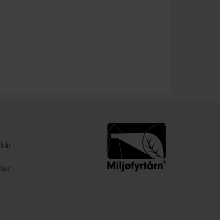
lkår
ler