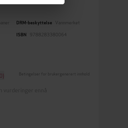
aner
Vannmerket
DRM-beskyttelse
9788283380064
ISBN
Betingelser for brukergenerert innhold
0)
n vurderinger ennå