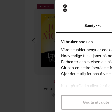
Premium
Samtykke
Vi bruker cookies
Våre nettsider benytter cooki
Nødvendige funksjoner på ne
Forbedrer opplevelsen din på
Gir oss en bedre forståelse fo
Gjør det mulig for oss å vise
149,-
Klikk på «Godta alle» for å gi
Jenta som ble igjen
Tante
samtykke til spesifikke formå
Jojo Moyes
Zes
EBOK
Godta utvalgte