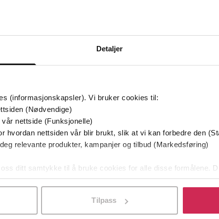
Detaljer
es (informasjonskapsler). Vi bruker cookies til:
ttsiden (Nødvendige)
 vår nettside (Funksjonelle)
r hvordan nettsiden vår blir brukt, slik at vi kan forbedre den (St
 deg relevante produkter, kampanjer og tilbud (Markedsføring)
199,-
229,-
 oss ditt samtykke til å bruke cookies for alle disse formålene. D
 Ulrikkes vei
Søsterklokkene
En
l ved å klikke på «Tilpass». Du kan når som helst trekke tilbake
han Shakar
Lars Mytting
EBOK
EBOK
Tilpass