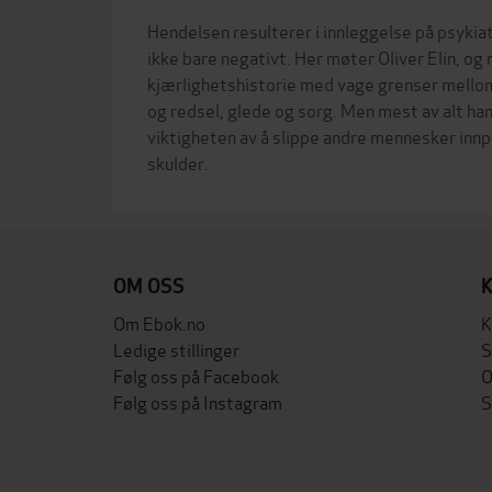
Hendelsen resulterer i innleggelse på psykiat
ikke bare negativt. Her møter Oliver Elin, og
kjærlighetshistorie med vage grenser mellom
og redsel, glede og sorg. Men mest av alt h
viktigheten av å slippe andre mennesker innpå
OM OSS
Om Ebok.no
K
Ledige stillinger
S
Følg oss på Facebook
O
Følg oss på Instagram
S