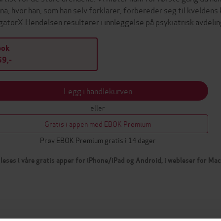
na, hvor han, som han selv forklarer, forbereder seg til kvelden
igatorX.Hendelsen resulterer i innleggelse på psykiatrisk avdelin
bok
9,-
Legg i handlekurven
eller
Gratis i appen med EBOK Premium
Prøv EBOK Premium gratis i 14 dager
leses i våre gratis apper for iPhone/iPad og Android, i webleser for Ma