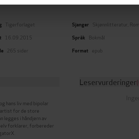
Tigerforlaget
Skjønnlitteratur
,
Rom
g
Sjanger
16.09.2015
Bokmål
t
Språk
265
sider
epub
de
Format
Leservurderinger
(
Inge
og hans liv med bipolar
 artist for de store
n legges i håndjern av
selv forklarer, forbereder
igatorX.