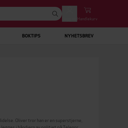
Logg inn
Handlekurv
BOKTIPS
NYHETSBREV
idelse. Oliver tror han er en superstjerne,
legges i håndjern av politiet på Telenor