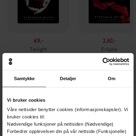
49,-
130,-
Twilight
Eclipse
Stephenie Meyer
Stephenie Meyer
EBOK
EBOK
Samtykke
Detaljer
Om
Andre har også kjøpt
Vi bruker cookies
Våre nettsider benytter cookies (informasjonskapsler). Vi
Premium
bruker cookies til:
Nødvendige funksjoner på nettsiden (Nødvendige)
Forbedrer opplevelsen din på vår nettside (Funksjonelle)