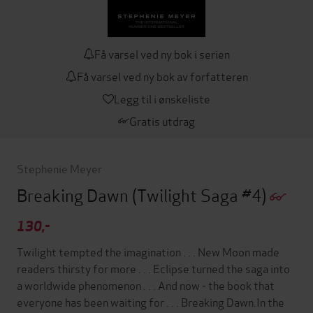
Få varsel ved ny bok i serien
Få varsel ved ny bok av forfatteren
Legg til i ønskeliste
Gratis utdrag
Stephenie Meyer
Breaking Dawn
(Twilight Saga #4)
130,-
Twilight tempted the imagination . . . New Moon made
readers thirsty for more . . . Eclipse turned the saga into
a worldwide phenomenon . . . And now - the book that
everyone has been waiting for . . . Breaking Dawn.In the