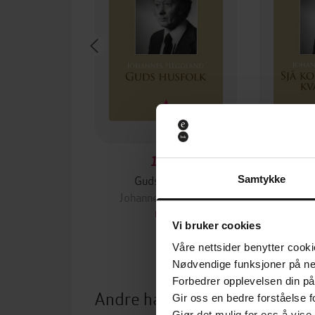
149,-
Guds husfolk
Sjå kor de
Samtykke
Johannes Heggland
Johan
EBOK
Vi bruker cookies
Våre nettsider benytter cooki
Nødvendige funksjoner på ne
Forbedrer opplevelsen din på
Andre har også kjøpt
Gir oss en bedre forståelse fo
Gjør det mulig for oss å vise