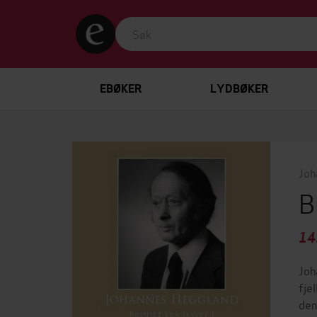
EBØKER
LYDBØKER
Joh
B
14
Joh
fje
den