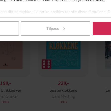
 oss ditt samtykke til å bruke cookies for alle disse formålene. D
l ved å klikke på «Tilpass». Du kan når som helst trekke tilbake
Tilpass
199,-
229,-
 Ulrikkes vei
Søsterklokkene
En
han Shakar
Lars Mytting
EBOK
EBOK