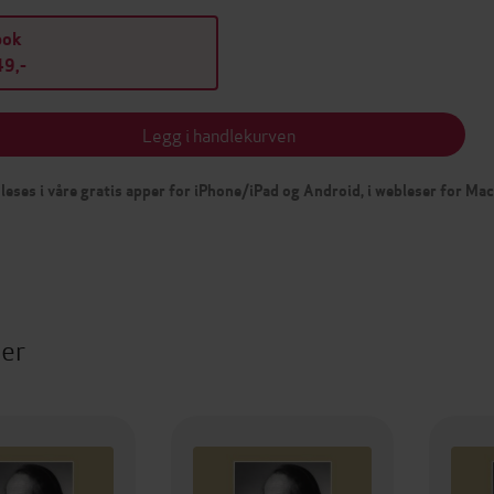
bok
9,-
Legg i handlekurven
leses i våre gratis apper for iPhone/iPad og Android, i webleser for Ma
ter