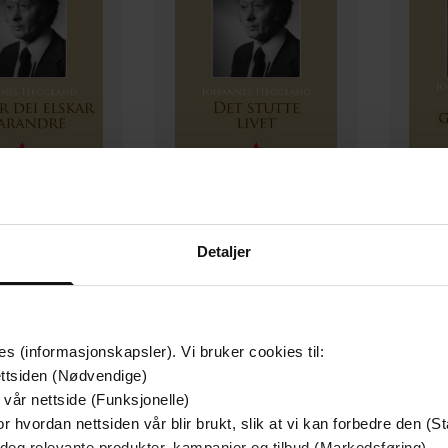
149,-
149,-
Detaljer
i elskar kvarandre
Det stutte livet
Dei 
nes Heggland
Johannes Heggland
Joh
EBOK
EBOK
es (informasjonskapsler). Vi bruker cookies til:
ttsiden (Nødvendige)
 vår nettside (Funksjonelle)
r hvordan nettsiden vår blir brukt, slik at vi kan forbedre den (St
 deg relevante produkter, kampanjer og tilbud (Markedsføring)