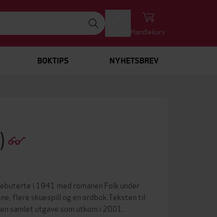
Logg inn
Handlekurv
BOKTIPS
NYHETSBREV
a)
debuterte i 1941 med romanen Folk under
ne, flere skuespill og en ordbok.Teksten til
ra en samlet utgave som utkom i 2001.