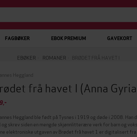
FAGBØKER
EBOK PREMIUM
GAVEKORT
EBØKER
ROMANER
BRØDET FRÅ HAVET I
annes Heggland
rødet frå havet I
(Anna Gyri
9,-
annes Heggland ble født på Tysnes i 1919 og døde i 2008. Han 
ll og skrev siden en mengde skjønnlitterære verk for barn og voks
ne elektroniske utgaven av Brødet frå havet 1 er digitalisert f