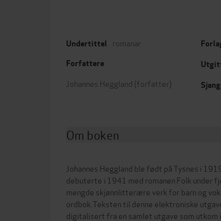
romanar
Undertittel
Forla
Forfattere
Utgit
Johannes Heggland
(forfatter)
Sjang
Om boken
Johannes Heggland ble født på Tysnes i 191
debuterte i 1941 med romanen Folk under fje
mengde skjønnlitterære verk for barn og voks
ordbok.Teksten til denne elektroniske utgave