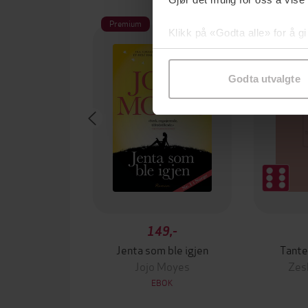
Premium
Klikk på «Godta alle» for å gi
samtykke til spesifikke formå
Godta utvalgte
149,-
Jenta som ble igjen
Tante
Jojo Moyes
Zes
EBOK