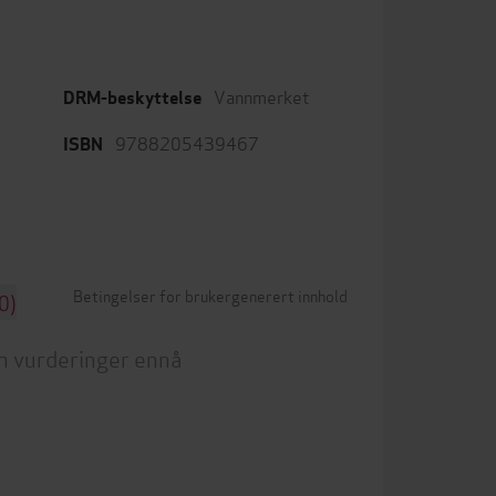
Vannmerket
DRM-beskyttelse
9788205439467
ISBN
Betingelser for brukergenerert innhold
0)
n vurderinger ennå