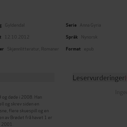
Gyldendal
Anna Gyria
g
Serie
12.10.2012
Nynorsk
t
Språk
Skjønnlitteratur
,
Romaner
epub
er
Format
Leservurderinger
(
Inge
9 og døde i 2008. Han
ll og skrev siden en
ne, flere skuespill og en
n av Brødet frå havet 1 er