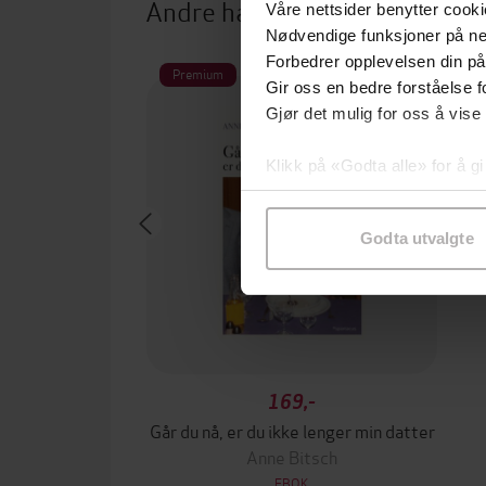
Andre har også kjøpt
Våre nettsider benytter cooki
Nødvendige funksjoner på ne
Forbedrer opplevelsen din på
Premium
Gir oss en bedre forståelse fo
Gjør det mulig for oss å vise
Klikk på «Godta alle» for å gi
samtykke til spesifikke formå
Godta utvalgte
169,-
Går du nå, er du ikke lenger min datter
Anne Bitsch
EBOK