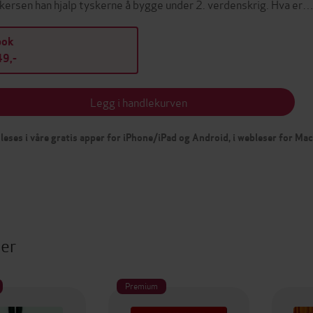
kersen han hjalp tyskerne å bygge under 2. verdenskrig. Hva er
bok
9,-
Legg i handlekurven
leses i våre gratis apper for iPhone/iPad og Android, i webleser for Ma
ter
Premium