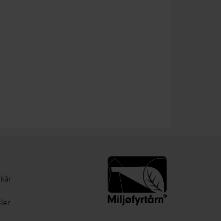
lkår
ler