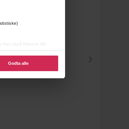
atistiske)
u kan også tilpasse ditt
 eller endre ditt samtykke.
Godta alle