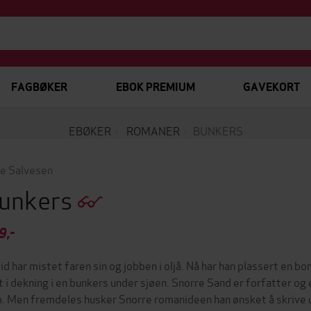
FAGBØKER
EBOK PREMIUM
GAVEKORT
EBØKER
ROMANER
BUNKERS
e Salvesen
unkers
9,-
id har mistet faren sin og jobben i oljå. Nå har han plassert en 
t i dekning i en bunkers under sjøen. Snorre Sand er forfatter og
. Men fremdeles husker Snorre romanideen han ønsket å skrive u