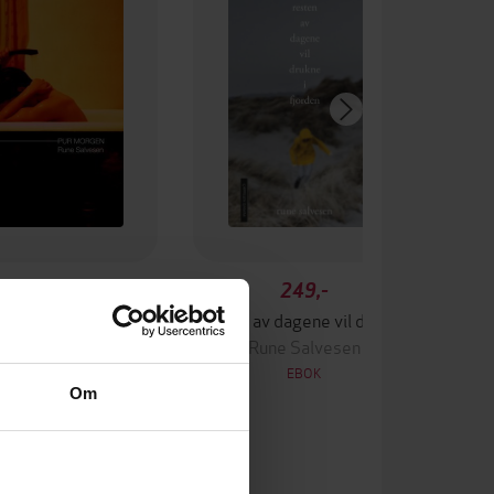
249,-
249,-
Pur morgen
Resten av dagene vil drukne i fjorden
une Salvesen
Rune Salvesen
EBOK
EBOK
Om