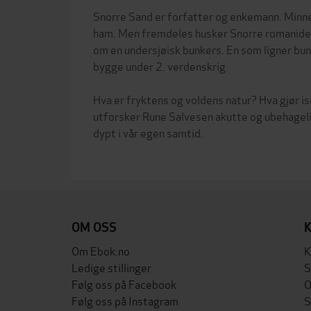
Snorre Sand er forfatter og enkemann. Minnen
ham. Men fremdeles husker Snorre romanideen
om en undersjøisk bunkers. En som ligner bun
bygge under 2. verdenskrig.
Hva er fryktens og voldens natur? Hva gjør i
utforsker Rune Salvesen akutte og ubehagel
dypt i vår egen samtid.
OM OSS
Om Ebok.no
K
Ledige stillinger
S
Følg oss på Facebook
O
Følg oss på Instagram
S