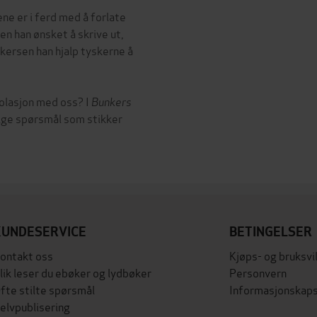
e er i ferd med å forlate
 han ønsket å skrive ut,
kersen han hjalp tyskerne å
solasjon med oss? I
Bunkers
ige spørsmål som stikker
KUNDESERVICE
BETINGELSER
ontakt oss
Kjøps- og bruksvi
lik leser du ebøker og lydbøker
Personvern
fte stilte spørsmål
Informasjonskaps
elvpublisering