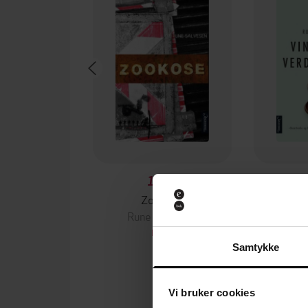
119,-
Zookose
Vinden v
Rune Salvesen
Run
EBOK
Samtykke
Vi bruker cookies