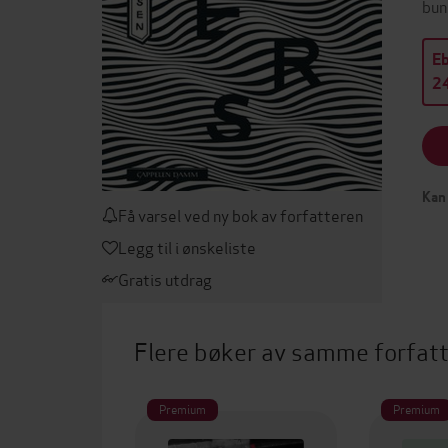
bun
E
24
Kan 
Få varsel ved ny bok av forfatteren
Legg til i ønskeliste
Gratis utdrag
Flere bøker av samme forfat
Premium
Premium