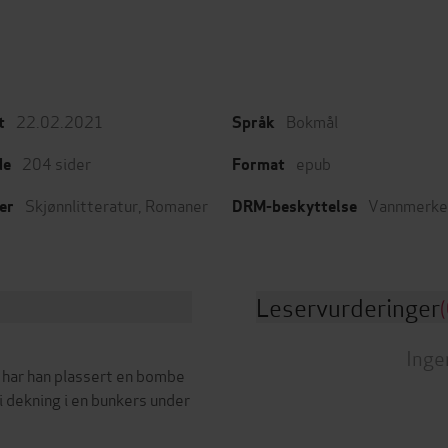
22.02.2021
Bokmål
t
Språk
204
sider
epub
de
Format
Skjønnlitteratur
,
Romaner
Vannmerke
er
DRM-beskyttelse
Leservurderinger
(
Inge
Nå har han plassert en bombe
i dekning i en bunkers under