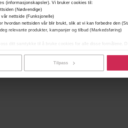
es (informasjonskapsler). Vi bruker cookies til:
ttsiden (Nødvendige)
 vår nettside (Funksjonelle)
r hvordan nettsiden vår blir brukt, slik at vi kan forbedre den (St
 deg relevante produkter, kampanjer og tilbud (Markedsføring)
 oss ditt samtykke til å bruke cookies for alle disse formålene. D
l ved å klikke på «Tilpass». Du kan når som helst trekke tilbake
Tilpass