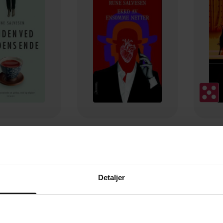
119,-
159,-
ed verdens ende
Ekko av ensomme netter
e Salvesen
Rune Salvesen
R
EBOK
EBOK
Detaljer