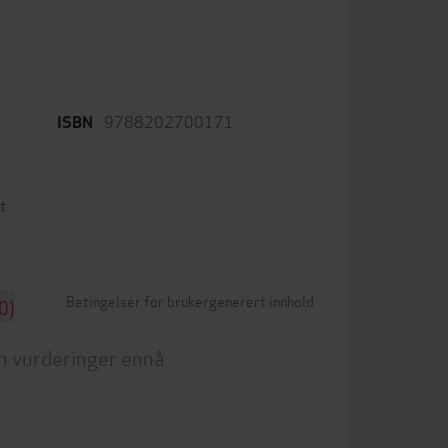
9788202700171
ISBN
t
Betingelser for brukergenerert innhold
0)
n vurderinger ennå