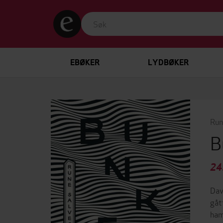
EBØKER
LYDBØKER
Run
B
24
Dav
gåt
ham