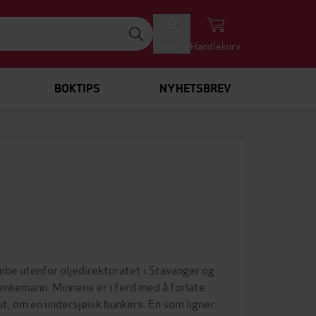
Logg inn
Handlekurv
BOKTIPS
NYHETSBREV
bombe utenfor oljedirektoratet i Stavanger og
 enkemann. Minnene er i ferd med å forlate
t, om en undersjøisk bunkers. En som ligner