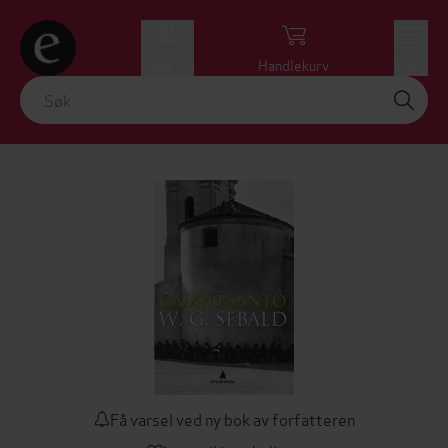
Logg inn
Handlekurv
Meny
Få varsel ved ny bok av forfatteren