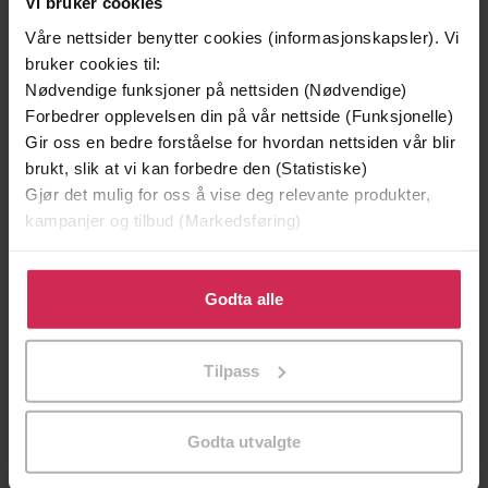
Vi bruker cookies
249
sider
Lengde
Våre nettsider benytter cookies (informasjonskapsler). Vi
bruker cookies til:
Skjønnlitteratur
,
Romaner
Sjanger
Nødvendige funksjoner på nettsiden (Nødvendige)
Bokmål
Språk
Forbedrer opplevelsen din på vår nettside (Funksjonelle)
Gir oss en bedre forståelse for hvordan nettsiden vår blir
epub
Format
brukt, slik at vi kan forbedre den (Statistiske)
Gjør det mulig for oss å vise deg relevante produkter,
Vannmerket
DRM-
kampanjer og tilbud (Markedsføring)
beskyttelse
Klikk på «Godta alle» for å gi oss ditt samtykke til å
9788205453234
ISBN
bruke cookies for alle disse formålene. Du kan også
Godta alle
tilpasse ditt samtykke til spesifikke formål ved å klikke
på «Tilpass». Du kan når som helst trekke tilbake eller
Om boken
Tilpass
endre ditt samtykke.
Godta utvalgte
Denne siste samlingen av tekster som W. G. Sebald
etterlot seg, inneholder dyptpløyende betraktninger om