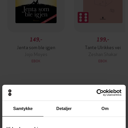
149,-
199,-
Jenta som ble igjen
Tante Ulrikkes vei
Jojo Moyes
Zeshan Shakar
EBOK
EBOK
W.G. Sebald
(forfatter),
Geir Pollen
Forfattere
(oversetter),
Sven Meyer
(redaktør)
Samtykke
Detaljer
Om
Gyldendal
Forlag
11.05.2014
Utgitt