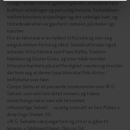
mange temaer som er gjennomgående i arbeidene hans -
kraften i erindringer og personlig historie, forbindelsen
mellom kunstens avspeilinger og det virkelige livet, og
tilstedeværelsen av gjenferd i naturen, på steder og i
kunsten.
Fire av tekstene er en hyllest til Korsika og snor seg
elegisk mellom fortid og nåtid. Sebald utforsker også
arbeider til forfattere som Franz Kafka, Vladimir
Nabokov og Günter Grass, og viser både hvordan
litteratur kan bøte på urettferdighet i verden og hvordan
det kom seg at denne type litteratur fikk så stor
innflytelse over ham.
Campo Santo
er et passende minnesmerke over W.G.
Sebald, som selv betraktet minnets og tidens
omskiftelige natur med slik følsomhet.
«Mesterlige Sebald … nydelig oversatt av Geir Pollen.»
Arne Hugo Stølan,
VG
«W.G. Sebalds særprega form og stil er ei gåve til
lesaren.» Oddmund Hagen,
Dag og Tid