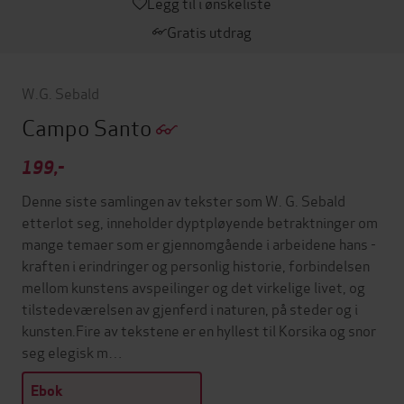
Legg til i ønskeliste
Gratis utdrag
W.G. Sebald
Campo Santo
199,-
Denne siste samlingen av tekster som W. G. Sebald
etterlot seg, inneholder dyptpløyende betraktninger om
mange temaer som er gjennomgående i arbeidene hans -
kraften i erindringer og personlig historie, forbindelsen
mellom kunstens avspeilinger og det virkelige livet, og
tilstedeværelsen av gjenferd i naturen, på steder og i
kunsten.Fire av tekstene er en hyllest til Korsika og snor
seg elegisk m…
Ebok