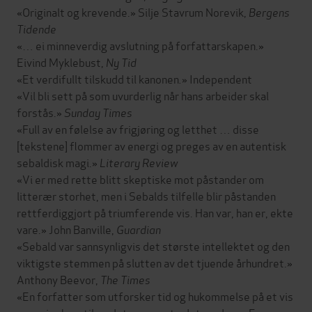
«Originalt og krevende.» Silje Stavrum Norevik,
Bergens
Tidende
«… ei minneverdig avslutning på forfattarskapen.»
Eivind Myklebust,
Ny Tid
«Et verdifullt tilskudd til kanonen
.
» Independent
«Vil bli sett på som uvurderlig når hans arbeider skal
forstås.»
Sunday Times
«Full av en følelse av frigjøring og letthet … disse
[tekstene] flommer av energi og preges av en autentisk
sebaldisk magi.»
Literary Review
«Vi er med rette blitt skeptiske mot påstander om
litterær storhet, men i Sebalds tilfelle blir påstanden
rettferdiggjort på triumferende vis. Han var, han er, ekte
vare.» John Banville,
Guardian
«Sebald var sannsynligvis det største intellektet og den
viktigste stemmen på slutten av det tjuende århundret.»
Anthony Beevor,
The Times
«En forfatter som utforsker tid og hukommelse på et vis