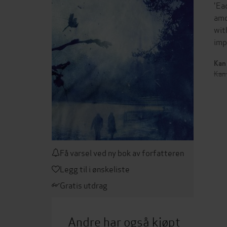
'Ea
amo
wit
imp
Kan 
Kan 
Få varsel ved ny bok av forfatteren
Legg til i ønskeliste
Gratis utdrag
Andre har også kjøpt