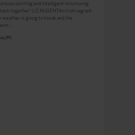
ngenious plotting and intelligent structuring
s back together' LIZ NUGENTAn Irish vagrant
e weather is going to break and the
isherm…
 Mac/PC