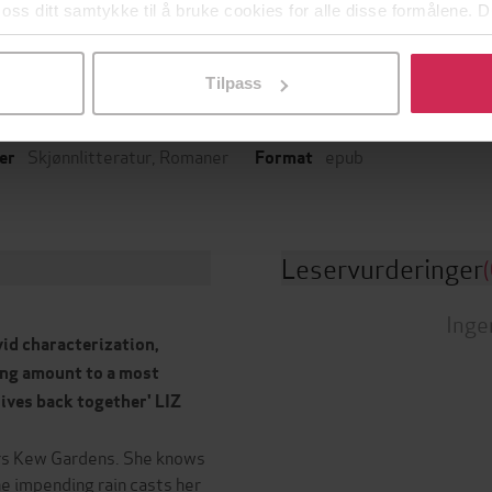
 oss ditt samtykke til å bruke cookies for alle disse formålene. D
l ved å klikke på «Tilpass». Du kan når som helst trekke tilbake
Tilpass
09.06.2022
English
t
Språk
Skjønnlitteratur
,
Romaner
epub
er
Format
Leservurderinger
(
Inge
ivid characterization,
ing amount to a most
lives back together' LIZ
ders Kew Gardens. She knows
he impending rain casts her