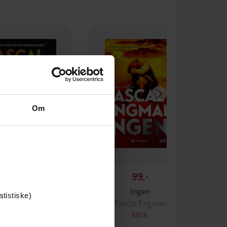
Om
349,-
99,-
Krigen
Ingen
atistiske)
ascal Engman
Pascal Engman
EBOK
EBOK