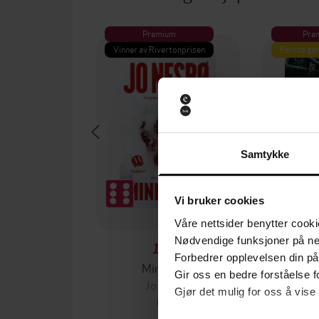
Premium
Pre
Vinner av Rivertonprisen
Første gan
Samtykke
Vi bruker cookies
Våre nettsider benytter cooki
Nødvendige funksjoner på ne
129,-
Forbedrer opplevelsen din på
Minnesota
Gir oss en bedre forståelse fo
Jo Nesbø
Jørn
Gjør det mulig for oss å vise
EBOK