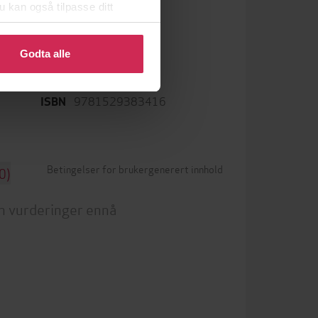
u kan også tilpasse ditt
 eller endre ditt samtykke.
Godta alle
LCP
DRM-beskyttelse
9781529383416
ISBN
Betingelser for brukergenerert innhold
0)
n vurderinger ennå