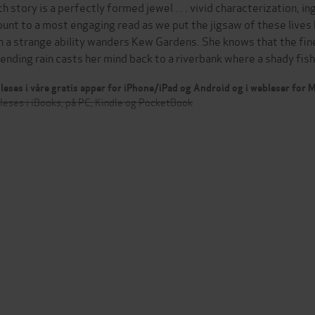
ch story is a perfectly formed jewel . . . vivid characterization, i
unt to a most engaging read as we put the jigsaw of these live
h a strange ability wanders Kew Gardens. She knows that the fin
ending rain casts her mind back to a riverbank where a shady f
leses i våre gratis apper for iPhone/iPad og Android og i webleser for
leses i iBooks, på PC, Kindle og PocketBook