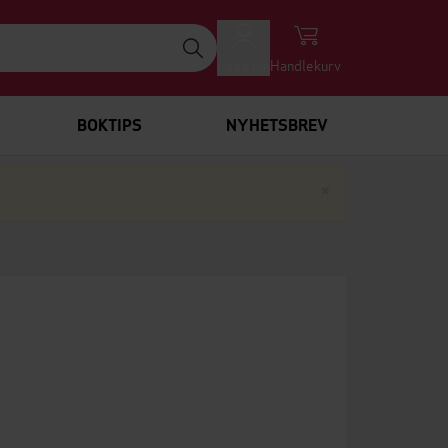
Logg inn
Handlekurv
BOKTIPS
NYHETSBREV
Lukk
×