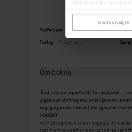
Klikk på «Godta alle» for å gi
samtykke til spesifikke formå
Godta utvalgte
Niamh Prior
(forfatter)
Forfattere
Utgit
JM Originals
Forlag
Sjang
Om boken
'Each story is a perfectly formed jewel . . . v
ingenious plotting and intelligent structur
engaging read as we put the jigsaw of these 
NUGENT
An Irish vagrant with a strange ability wan
that the fine weather is going to break and t