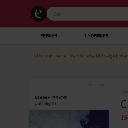
EBØKER
LYDBØKER
Vi har dessverre ikke tillatelse til å selge boken
Nia
C
15