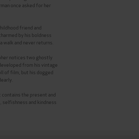
rman once asked for her
childhood friend and
 charmed by his boldness
a walk and never returns.
apher notices two ghostly
 developed from his vintage
l of film, but his dogged
dearly.
t contains the present and
e, selfishness and kindness