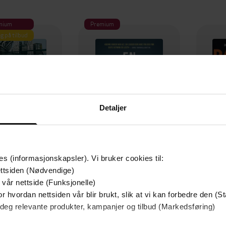
mium
Premium
g på tilbud
Detaljer
es (informasjonskapsler). Vi bruker cookies til:
ttsiden (Nødvendige)
129,-
79,-
 vår nettside (Funksjonelle)
Utskudd
En lykkelig familie
r hvordan nettsiden vår blir brukt, slik at vi kan forbedre den (St
 Lier Horst
Stian Hjelvin Andersen
P
 deg relevante produkter, kampanjer og tilbud (Markedsføring)
EBOK
EBOK