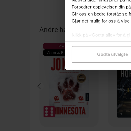
Forbedrer opplevelsen din på
Gir oss en bedre forståelse fo
Gjør det mulig for oss å vise
Andre har også kjøpt
Klikk på «Godta alle» for å gi
samtykke til spesifikke formå
Premium
Pre
Vinner av Rivertonprisen
Første gan
Godta utvalgte