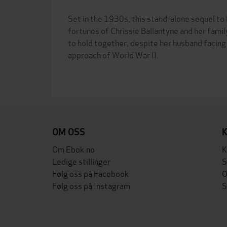
Set in the 1930s, this stand-alone sequel 
fortunes of Chrissie Ballantyne and her famil
to hold together, despite her husband facing
approach of World War II.
OM OSS
Om Ebok.no
K
Ledige stillinger
S
Følg oss på Facebook
O
Følg oss på Instagram
S