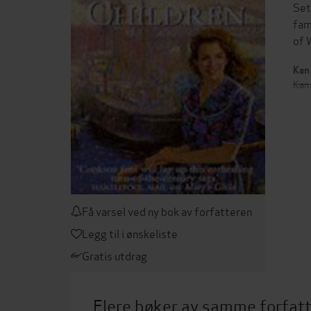
Set
fam
of 
Kan 
Kan 
Få varsel ved ny bok av forfatteren
Legg til i ønskeliste
Gratis utdrag
Flere bøker av samme forfat