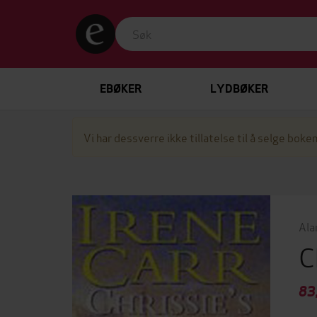
EBØKER
LYDBØKER
Vi har dessverre ikke tillatelse til å selge boken
Ala
C
83