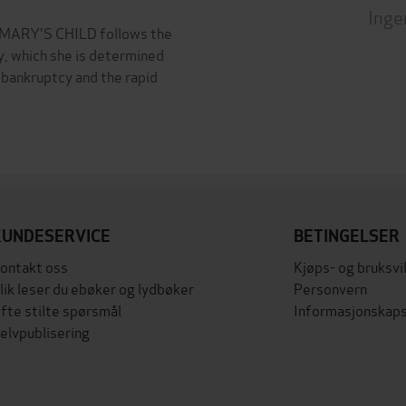
Inge
to MARY'S CHILD follows the
y, which she is determined
 bankruptcy and the rapid
KUNDESERVICE
BETINGELSER
ontakt oss
Kjøps- og bruksvi
lik leser du ebøker og lydbøker
Personvern
fte stilte spørsmål
Informasjonskaps
elvpublisering