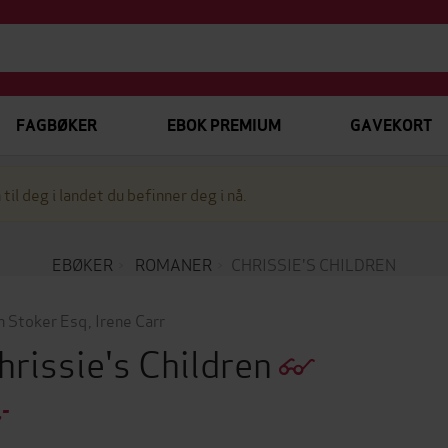
FAGBØKER
EBOK PREMIUM
GAVEKORT
 til deg i landet du befinner deg i nå.
EBØKER
ROMANER
CHRISSIE'S CHILDREN
n Stoker Esq
,
Irene Carr
hrissie's Children
,-