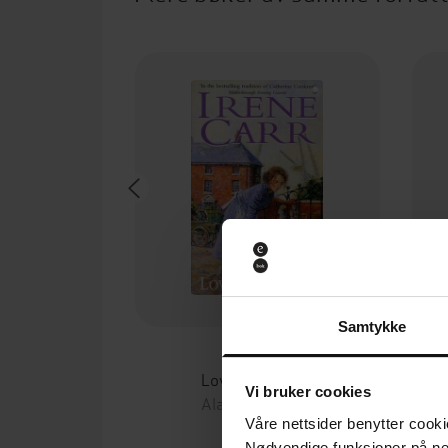
Samtykke
65,-
Lovers Meeting
Vi bruker cookies
Alan Stoker Esq
Våre nettsider benytter cooki
EBOK
Nødvendige funksjoner på ne