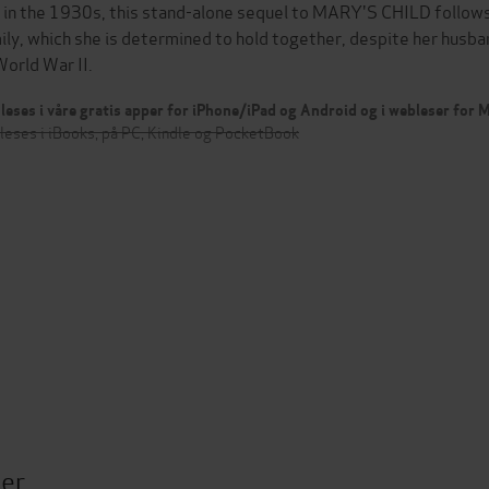
 in the 1930s, this stand-alone sequel to MARY'S CHILD follows 
ily, which she is determined to hold together, despite her husb
World War II.
leses i våre gratis apper for iPhone/iPad og Android og i webleser for
leses i iBooks, på PC, Kindle og PocketBook
ter