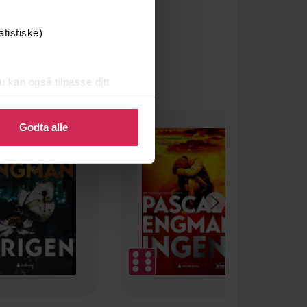
atistiske)
u kan også tilpasse ditt
 eller endre ditt samtykke.
Godta alle