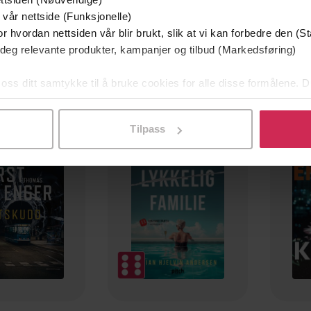
 vår nettside (Funksjonelle)
r hvordan nettsiden vår blir brukt, slik at vi kan forbedre den (St
 deg relevante produkter, kampanjer og tilbud (Markedsføring)
 oss ditt samtykke til å bruke cookies for alle disse formålene. D
l ved å klikke på «Tilpass». Du kan når som helst trekke tilbake
mium
Premium
g på tilbud
Tilpass