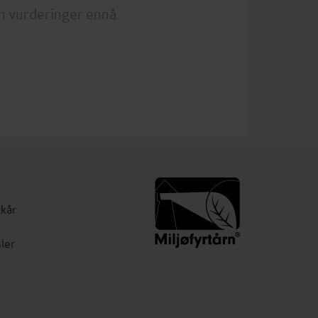
n vurderinger ennå
lkår
ler