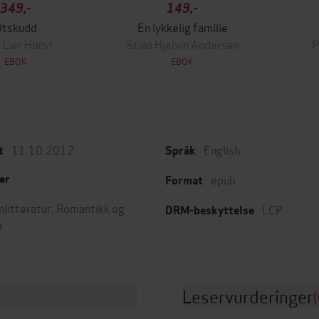
349,-
149,-
Utskudd
En lykkelig familie
 Lier Horst
Stian Hjelvin Andersen
P
EBOK
EBOK
11.10.2012
English
t
Språk
epub
er
Format
nlitteratur
,
Romantikk og
LCP
DRM-beskyttelse
a
Leservurderinger
(