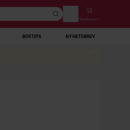
Logg inn
Handlekurv
BOKTIPS
NYHETSBREV
Lukk
×