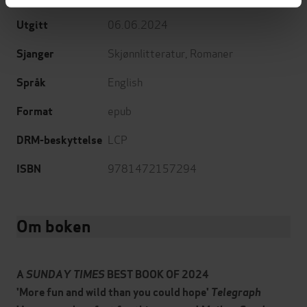
06.06.2024
Utgitt
Skjønnlitteratur
,
Romaner
Sjanger
English
Språk
epub
Format
LCP
DRM-beskyttelse
9781472157294
ISBN
Om boken
A
SUNDAY TIMES
BEST BOOK OF 2024
'More fun and wild than you could hope'
Telegraph