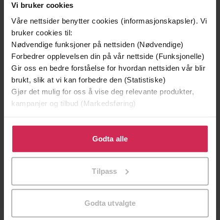
Vi bruker cookies
Våre nettsider benytter cookies (informasjonskapsler). Vi
bruker cookies til:
Nødvendige funksjoner på nettsiden (Nødvendige)
Forbedrer opplevelsen din på vår nettside (Funksjonelle)
Gir oss en bedre forståelse for hvordan nettsiden vår blir
brukt, slik at vi kan forbedre den (Statistiske)
Gjør det mulig for oss å vise deg relevante produkter,
kampanjer og tilbud (Markedsføring)
199,-
349,-
Minnesota
Utskudd
Klikk på «Godta alle» for å gi oss ditt samtykke til å
Jo Nesbø
Jørn Lier Horst
bruke cookies for alle disse formålene. Du kan også
Godta alle
EBOK
EBOK
tilpasse ditt samtykke til spesifikke formål ved å klikke
på «Tilpass». Du kan når som helst trekke tilbake eller
Tilpass
endre ditt samtykke.
Cleo Watson
(forfatter)
Forfattere
Godta utvalgte
Corsair
Forlag