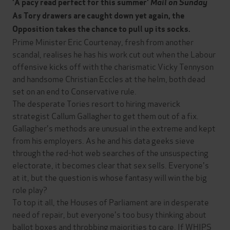
'A pacy read perfect for this summer'
Mail on Sunday
As Tory drawers are caught down yet again, the
Opposition takes the chance to pull up its socks.
Prime Minister Eric Courtenay, fresh from another
scandal, realises he has his work cut out when the Labour
offensive kicks off with the charismatic Vicky Tennyson
and handsome Christian Eccles at the helm, both dead
set on an end to Conservative rule.
The desperate Tories resort to hiring maverick
strategist Callum Gallagher to get them out of a fix.
Gallagher's methods are unusual in the extreme and kept
from his employers. As he and his data geeks sieve
through the red-hot web searches of the unsuspecting
electorate, it becomes clear that sex sells. Everyone's
at it, but the question is whose fantasy will win the big
role play?
To top it all, the Houses of Parliament are in desperate
need of repair, but everyone's too busy thinking about
ballot boxes and throbbing majorities to care. If WHIPS