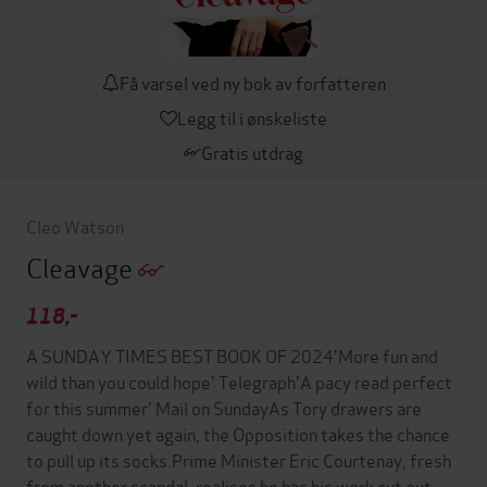
Få varsel ved ny bok av forfatteren
Legg til i ønskeliste
Gratis utdrag
Cleo Watson
Cleavage
118,-
A SUNDAY TIMES BEST BOOK OF 2024'More fun and
wild than you could hope' Telegraph'A pacy read perfect
for this summer' Mail on SundayAs Tory drawers are
caught down yet again, the Opposition takes the chance
to pull up its socks.Prime Minister Eric Courtenay, fresh
from another scandal, realises he has his work cut out