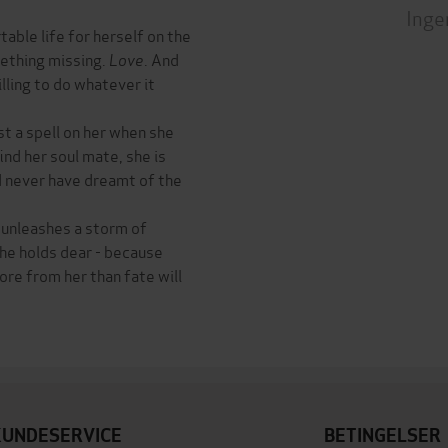
Inge
ble life for herself on the
mething missing.
Love
. And
lling to do whatever it
t a spell on her when she
ind her soul mate, she is
d never have dreamt of the
 unleashes a storm of
he holds dear - because
ore from her than fate will
KUNDESERVICE
BETINGELSER