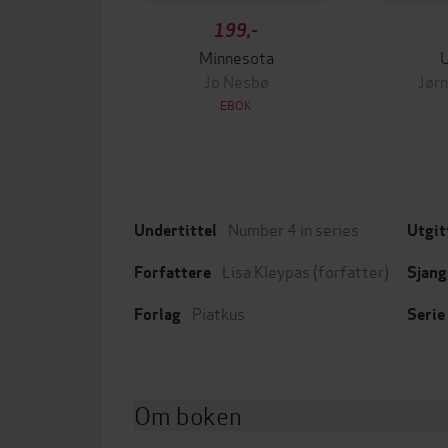
199,-
Minnesota
Jo Nesbø
Jørn
EBOK
Number 4 in series
Undertittel
Utgit
Lisa Kleypas
(forfatter)
Forfattere
Sjang
Piatkus
Forlag
Serie
Om boken