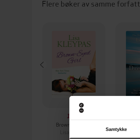
Flere bøker av samme forfat
165,-
Brown-Eyed Girl
Dr
Samtykke
Lisa Kleypas
Lis
EBOK