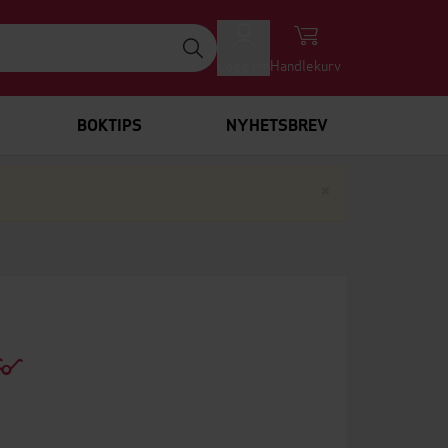
Logg inn
Handlekurv
BOKTIPS
NYHETSBREV
Lukk
×