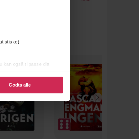
atistiske)
u kan også tilpasse ditt
 eller endre ditt samtykke.
Godta alle