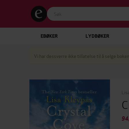
EBØKER
LYDBØKER
Vi har dessverre ikke tillatelse til å selge boken
Lis
C
94