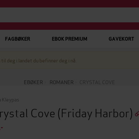
FAGBØKER
EBOK PREMIUM
GAVEKORT
 til deg i landet du befinner deg i nå.
EBØKER
ROMANER
CRYSTAL COVE
a Kleypas
rystal Cove
(Friday Harbor)
,-