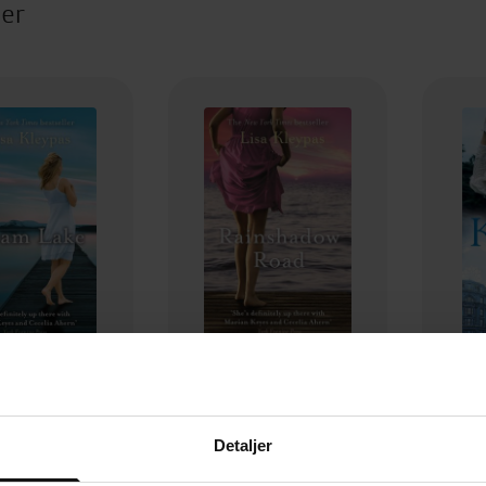
ter
94,-
106,-
eam Lake
Rainshadow Road
Wo
Detaljer
a Kleypas
Lisa Kleypas
EBOK
EBOK