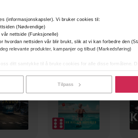
es (informasjonskapsler). Vi bruker cookies til:
ttsiden (Nødvendige)
 vår nettside (Funksjonelle)
r hvordan nettsiden vår blir brukt, slik at vi kan forbedre den (St
 deg relevante produkter, kampanjer og tilbud (Markedsføring)
mium
Premium
g på tilbud
 oss ditt samtykke til å bruke cookies for alle disse formålene. D
l ved å klikke på «Tilpass». Du kan når som helst trekke tilbake
Tilpass