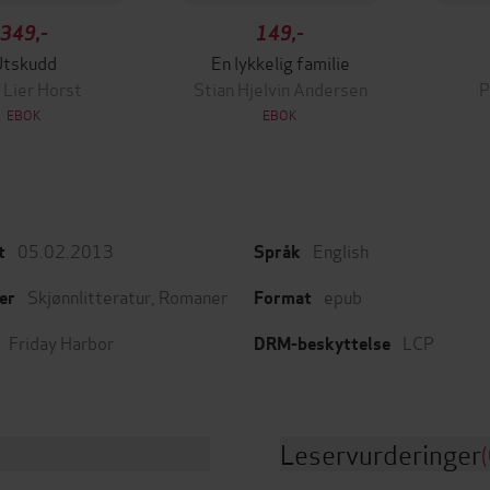
349,-
149,-
Utskudd
En lykkelig familie
 Lier Horst
Stian Hjelvin Andersen
P
EBOK
EBOK
05.02.2013
English
t
Språk
Skjønnlitteratur
,
Romaner
epub
er
Format
Friday Harbor
LCP
DRM-beskyttelse
Leservurderinger
(