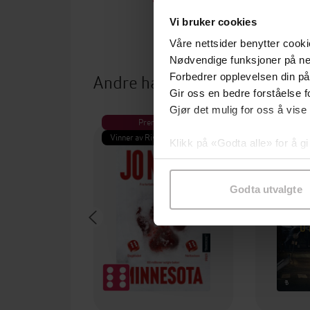
Vi bruker cookies
Våre nettsider benytter cooki
Nødvendige funksjoner på ne
Andre har også kjøpt
Forbedrer opplevelsen din på
Gir oss en bedre forståelse fo
Gjør det mulig for oss å vise
Premium
Pre
Vinner av Rivertonprisen
Første gan
Klikk på «Godta alle» for å gi
samtykke til spesifikke formå
Godta utvalgte