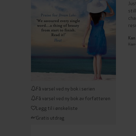
Jus
sti
cha
res
Kan 
Kan 
Få varsel ved ny bok i serien
Få varsel ved ny bok av forfatteren
Legg til i ønskeliste
Gratis utdrag