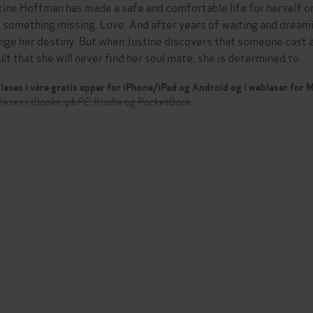
tine Hoffman has made a safe and comfortable life for herself on 
ll something missing. Love. And after years of waiting and dreamin
nge her destiny. But when Justine discovers that someone cast a
ult that she will never find her soul mate, she is determined to…
leses i våre gratis apper for iPhone/iPad og Android og i webleser for
leses i iBooks, på PC, Kindle og PocketBook