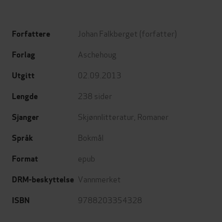
Johan Falkberget
(forfatter)
Forfattere
Aschehoug
Forlag
02.09.2013
Utgitt
238
sider
Lengde
Skjønnlitteratur
,
Romaner
Sjanger
Bokmål
Språk
epub
Format
Vannmerket
DRM-beskyttelse
9788203354328
ISBN