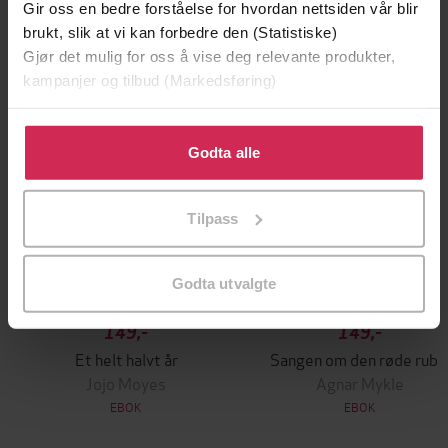
Gir oss en bedre forståelse for hvordan nettsiden vår blir
Premium
brukt, slik at vi kan forbedre den (Statistiske)
Gjør det mulig for oss å vise deg relevante produkter,
kampanjer og tilbud (Markedsføring)
Klikk på «Godta alle» for å gi oss ditt samtykke til å
bruke cookies for alle disse formålene. Du kan også
Godta alle
tilpasse ditt samtykke til spesifikke formål ved å klikke
på «Tilpass». Du kan når som helst trekke tilbake eller
Tilpass
endre ditt samtykke.
Godta utvalgte
149,-
149,-
Et helt halvt år
Sangen om den røde rubi
Jojo Moyes
Agnar Mykle
EBOK
EBOK