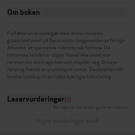
Om boken
Forfatteren levendegjør med denne romanen
gruvesamfunnet på Rørosvidda i begynnelsen av forrige
århundre, et spennende tidsrom i vår historie. De
historiske hendelser utgjør likevel ikke annet enn
rammen om den tragedien som utspiller seg. Boka er
først og fremst en psykologisk roman. Den knytter sitt
Leservurderinger
(0)
Betingelser for brukergenerert innhold
Ingen vurderinger ennå