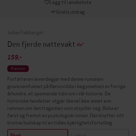
Legg til i ønskeliste
Gratis utdrag
Johan Falkberget
Den fjerde nattevakt
159,-
Premium
Forfatteren levendegjør med denne romanen
gruvesamfunnet på Rørosvidda i begynnelsen av forrige
århundre, et spennende tidsrom i vår historie. De
historiske hendelser utgjør likevel ikke annet enn
rammen om den tragedien som utspiller seg. Boka er
først og fremst en psykologisk roman. Den knytter sitt
kristne budskap til en tidløs kjærlighetsfortelling.
Lydbok
Ebok