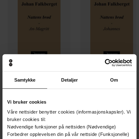
159,-
159,-
Samtykke
Detaljer
Om
Nattens brød
Nattens brød
Johan Falkberget
Johan Falkberget
EBOK
EBOK
Vi bruker cookies
Våre nettsider benytter cookies (informasjonskapsler). Vi
bruker cookies til:
Nødvendige funksjoner på nettsiden (Nødvendige)
Andre har også kjøpt
Forbedrer opplevelsen din på vår nettside (Funksjonelle)